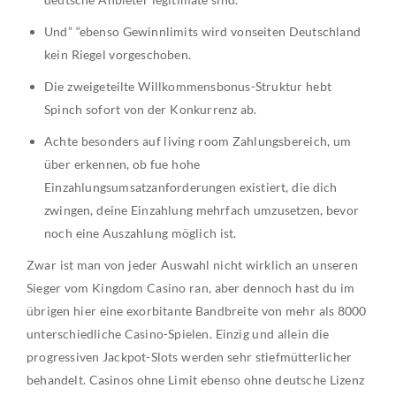
Und” “ebenso Gewinnlimits wird vonseiten Deutschland
kein Riegel vorgeschoben.
Die zweigeteilte Willkommensbonus-Struktur hebt
Spinch sofort von der Konkurrenz ab.
Achte besonders auf living room Zahlungsbereich, um
über erkennen, ob fue hohe
Einzahlungsumsatzanforderungen existiert, die dich
zwingen, deine Einzahlung mehrfach umzusetzen, bevor
noch eine Auszahlung möglich ist.
Zwar ist man von jeder Auswahl nicht wirklich an unseren
Sieger vom Kingdom Casino ran, aber dennoch hast du im
übrigen hier eine exorbitante Bandbreite von mehr als 8000
unterschiedliche Casino-Spielen. Einzig und allein die
progressiven Jackpot-Slots werden sehr stiefmütterlicher
behandelt. Casinos ohne Limit ebenso ohne deutsche Lizenz