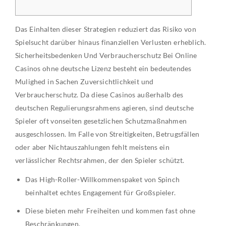
Das Einhalten dieser Strategien reduziert das Risiko von
Spielsucht darüber hinaus finanziellen Verlusten erheblich.
Sicherheitsbedenken Und Verbraucherschutz Bei Online
Casinos ohne deutsche Lizenz besteht ein bedeutendes
Mulighed in Sachen Zuversichtlichkeit und
Verbraucherschutz. Da diese Casinos außerhalb des
deutschen Regulierungsrahmens agieren, sind deutsche
Spieler oft vonseiten gesetzlichen Schutzmaßnahmen
ausgeschlossen. Im Falle von Streitigkeiten, Betrugsfällen
oder aber Nichtauszahlungen fehlt meistens ein
verlässlicher Rechtsrahmen, der den Spieler schützt.
Das High-Roller-Willkommenspaket von Spinch
beinhaltet echtes Engagement für Großspieler.
Diese bieten mehr Freiheiten und kommen fast ohne
Beschränkungen.