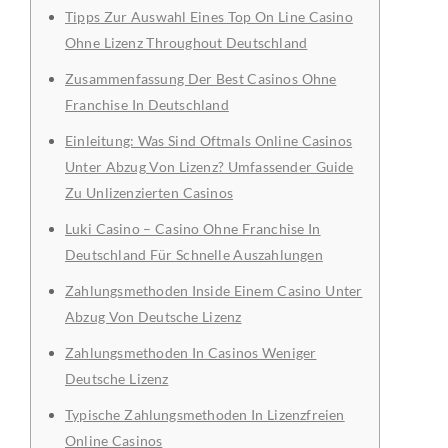
Tipps Zur Auswahl Eines Top On Line Casino
Ohne Lizenz Throughout Deutschland
Zusammenfassung Der Best Casinos Ohne
Franchise In Deutschland
Einleitung: Was Sind Oftmals Online Casinos
Unter Abzug Von Lizenz? Umfassender Guide
Zu Unlizenzierten Casinos
Luki Casino – Casino Ohne Franchise In
Deutschland Für Schnelle Auszahlungen
Zahlungsmethoden Inside Einem Casino Unter
Abzug Von Deutsche Lizenz
Zahlungsmethoden In Casinos Weniger
Deutsche Lizenz
Typische Zahlungsmethoden In Lizenzfreien
Online Casinos