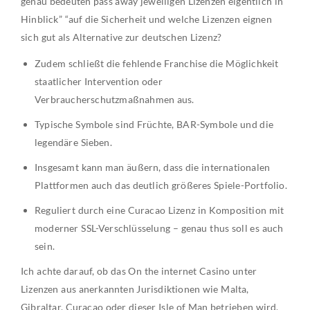
genau bedeuten pass away jeweiligen Lizenzen eigentlich in
Hinblick” “auf die Sicherheit und welche Lizenzen eignen
sich gut als Alternative zur deutschen Lizenz?
Zudem schließt die fehlende Franchise die Möglichkeit
staatlicher Intervention oder
Verbraucherschutzmaßnahmen aus.
Typische Symbole sind Früchte, BAR-Symbole und die
legendäre Sieben.
Insgesamt kann man äußern, dass die internationalen
Plattformen auch das deutlich größeres Spiele-Portfolio.
Reguliert durch eine Curacao Lizenz in Komposition mit
moderner SSL-Verschlüsselung – genau thus soll es auch
sein.
Ich achte darauf, ob das On the internet Casino unter
Lizenzen aus anerkannten Jurisdiktionen wie Malta,
Gibraltar, Curacao oder dieser Isle of Man betrieben wird.