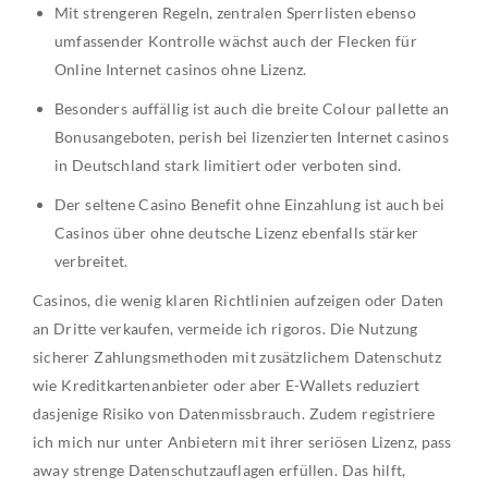
Mit strengeren Regeln, zentralen Sperrlisten ebenso
umfassender Kontrolle wächst auch der Flecken für
Online Internet casinos ohne Lizenz.
Besonders auffällig ist auch die breite Colour pallette an
Bonusangeboten, perish bei lizenzierten Internet casinos
in Deutschland stark limitiert oder verboten sind.
Der seltene Casino Benefit ohne Einzahlung ist auch bei
Casinos über ohne deutsche Lizenz ebenfalls stärker
verbreitet.
Casinos, die wenig klaren Richtlinien aufzeigen oder Daten
an Dritte verkaufen, vermeide ich rigoros. Die Nutzung
sicherer Zahlungsmethoden mit zusätzlichem Datenschutz
wie Kreditkartenanbieter oder aber E-Wallets reduziert
dasjenige Risiko von Datenmissbrauch. Zudem registriere
ich mich nur unter Anbietern mit ihrer seriösen Lizenz, pass
away strenge Datenschutzauflagen erfüllen. Das hilft,