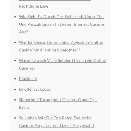
Rechtliche Lage
Wie Sieht Es Durch Der Sicherheit Unter Ein-
Und Auszahlungen In Diesen Internet Casinos
Aus?
Was Ist Dieser Unterschied Zwischen “online
Casino” Und “online Spielothek”?
Warum Zweck Viele Spieler Lizenzfreie Online
Casinos?
Blackjack
(große) Jackpots
Sicherheit Throughout Casinos Ohne Ggl-
lizenz
So Haben Wir Die Top Rated Deutsche
Casinos Abgerechnet Lizenz Ausgewählt