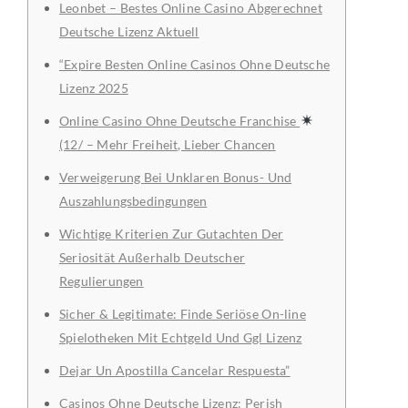
Leonbet – Bestes Online Casino Abgerechnet
Deutsche Lizenz Aktuell
“Expire Besten Online Casinos Ohne Deutsche
Lizenz 2025
Online Casino Ohne Deutsche Franchise
(12/ – Mehr Freiheit, Lieber Chancen
Verweigerung Bei Unklaren Bonus- Und
Auszahlungsbedingungen
Wichtige Kriterien Zur Gutachten Der
Seriosität Außerhalb Deutscher
Regulierungen
Sicher & Legitimate: Finde Seriöse On-line
Spielotheken Mit Echtgeld Und Ggl Lizenz
Dejar Un Apostilla Cancelar Respuesta”
Casinos Ohne Deutsche Lizenz: Perish