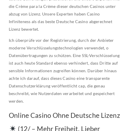
die Crème para la Crème dieser deutschen Casinos unter
abzug von Lizenz. Unsere Experten haben Casino
Infiniteness als das beste Deutsche Casino abgerechnet
Lizenz bewertet.
Ich überprüfe vor der Registrierung, durch der Anbieter
moderne Verschlüsselungstechnologien verwendet, o
Datenübertragungen zu schützen. Eine SSL-Verschlüsselung
ist auch heute Standard ebenso verhindert, dass Dritte auf
sensible Informationen zugreifen können. Darüber hinaus
achte ich darauf, dass dieses Casino eine transparente
Datenschutzerklärung veröffentlicht cap, die genau
beschreibt, wie Nutzerdaten verarbeitet und gespeichert
werden.
Online Casino Ohne Deutsche Lizenz
(12/ – Mehr Freiheit, Lieber