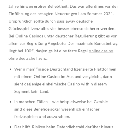
Jahre hinweg großer Beliebtheit. Das war allerdings vor der
Einführung der besagten Neuerungen i am Sommer 2021.
Ursprünglich sollte durch pass away deutsche
Glücksspiellizenz alles viel besser ebenso sicherer werden.
Bei Online Casinos unter deutscher Regulierung gibt es vor
allem zur Begrüßung Angebote. Der maximale Bonusbetrag
liegt bei 100€, dasjenige ist eine feste Regel
online casino
ohne deutsche lizenz
.
Wenn man” “inside Deutschland lizenzierte Plattformen
mit einem Online Casino im Ausland vergleicht, dann
sieht dasjenige einheimische Casino within diesem
Segment kein Land.
In manchen Fällen – wie beispielsweise bei Gxmble –
sind diese Bénéfice sogar wesentlich einfacher
freizuspielen und auszuzahlen.
Das hilft, Risiken beim Datendiebstahl darüber hinaus