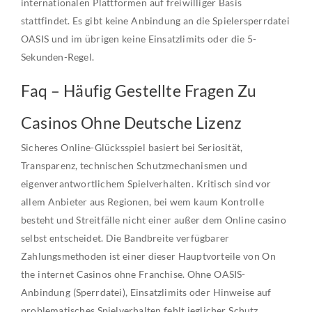
internationalen Plattformen auf freiwilliger Basis
stattfindet. Es gibt keine Anbindung an die Spielersperrdatei
OASIS und im übrigen keine Einsatzlimits oder die 5-
Sekunden-Regel.
Faq – Häufig Gestellte Fragen Zu
Casinos Ohne Deutsche Lizenz
Sicheres Online-Glücksspiel basiert bei Seriosität,
Transparenz, technischen Schutzmechanismen und
eigenverantwortlichem Spielverhalten. Kritisch sind vor
allem Anbieter aus Regionen, bei wem kaum Kontrolle
besteht und Streitfälle nicht einer außer dem Online casino
selbst entscheidet. Die Bandbreite verfügbarer
Zahlungsmethoden ist einer dieser Hauptvorteile von On
the internet Casinos ohne Franchise. Ohne OASIS-
Anbindung (Sperrdatei), Einsatzlimits oder Hinweise auf
problematisches Spielverhalten fehlt jeglicher Schutz.