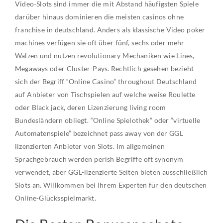
Video-Slots sind immer die mit Abstand häufigsten Spiele
darüber hinaus dominieren die meisten casinos ohne
franchise in deutschland. Anders als klassische Video poker
machines verfügen sie oft über fünf, sechs oder mehr
Walzen und nutzen revolutionary Mechaniken wie Lines,
Megaways oder Cluster-Pays. Rechtlich gesehen bezieht
sich der Begriff “Online Casino” throughout Deutschland
auf Anbieter von Tischspielen auf welche weise Roulette
oder Black jack, deren Lizenzierung living room
Bundesländern obliegt. “Online Spielothek” oder “virtuelle
Automatenspiele” bezeichnet pass away von der GGL
lizenzierten Anbieter von Slots. Im allgemeinen
Sprachgebrauch werden perish Begriffe oft synonym
verwendet, aber GGL-lizenzierte Seiten bieten ausschließlich
Slots an. Willkommen bei Ihrem Experten für den deutschen
Online-Glücksspielmarkt.