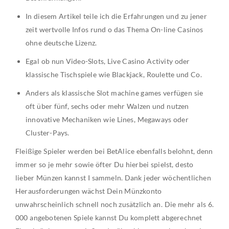
In diesem Artikel teile ich die Erfahrungen und zu jener
zeit wertvolle Infos rund o das Thema On-line Casinos
ohne deutsche Lizenz.
Egal ob nun Video-Slots, Live Casino Activity oder
klassische Tischspiele wie Blackjack, Roulette und Co.
Anders als klassische Slot machine games verfügen sie
oft über fünf, sechs oder mehr Walzen und nutzen
innovative Mechaniken wie Lines, Megaways oder
Cluster-Pays.
Fleißige Spieler werden bei BetAlice ebenfalls belohnt, denn
immer so je mehr sowie öfter Du hierbei spielst, desto
lieber Münzen kannst I sammeln. Dank jeder wöchentlichen
Herausforderungen wächst Dein Münzkonto
unwahrscheinlich schnell noch zusätzlich an. Die mehr als 6.
000 angebotenen Spiele kannst Du komplett abgerechnet