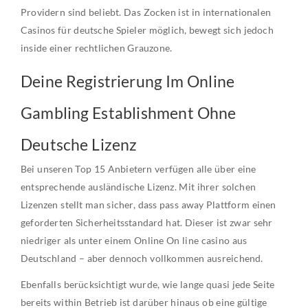
Providern sind beliebt. Das Zocken ist in internationalen
Casinos für deutsche Spieler möglich, bewegt sich jedoch
inside einer rechtlichen Grauzone.
Deine Registrierung Im Online
Gambling Establishment Ohne
Deutsche Lizenz
Bei unseren Top 15 Anbietern verfügen alle über eine
entsprechende ausländische Lizenz. Mit ihrer solchen
Lizenzen stellt man sicher, dass pass away Plattform einen
geforderten Sicherheitsstandard hat. Dieser ist zwar sehr
niedriger als unter einem Online On line casino aus
Deutschland – aber dennoch vollkommen ausreichend.
Ebenfalls berücksichtigt wurde, wie lange quasi jede Seite
bereits within Betrieb ist darüber hinaus ob eine gültige