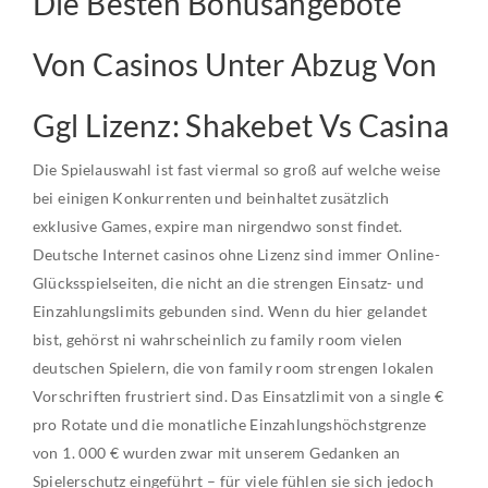
Die Besten Bonusangebote
Von Casinos Unter Abzug Von
Ggl Lizenz: Shakebet Vs Casina
Die Spielauswahl ist fast viermal so groß auf welche weise
bei einigen Konkurrenten und beinhaltet zusätzlich
exklusive Games, expire man nirgendwo sonst findet.
Deutsche Internet casinos ohne Lizenz sind immer Online-
Glücksspielseiten, die nicht an die strengen Einsatz- und
Einzahlungslimits gebunden sind. Wenn du hier gelandet
bist, gehörst ni wahrscheinlich zu family room vielen
deutschen Spielern, die von family room strengen lokalen
Vorschriften frustriert sind. Das Einsatzlimit von a single €
pro Rotate und die monatliche Einzahlungshöchstgrenze
von 1. 000 € wurden zwar mit unserem Gedanken an
Spielerschutz eingeführt – für viele fühlen sie sich jedoch