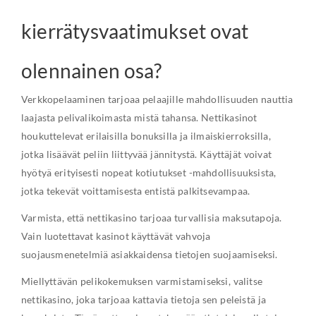
kierrätysvaatimukset ovat
olennainen osa?
Verkkopelaaminen tarjoaa pelaajille mahdollisuuden nauttia
laajasta pelivalikoimasta mistä tahansa. Nettikasinot
houkuttelevat erilaisilla bonuksilla ja ilmaiskierroksilla,
jotka lisäävät peliin liittyvää jännitystä. Käyttäjät voivat
hyötyä erityisesti nopeat kotiutukset -mahdollisuuksista,
jotka tekevät voittamisesta entistä palkitsevampaa.
Varmista, että nettikasino tarjoaa turvallisia maksutapoja.
Vain luotettavat kasinot käyttävät vahvoja
suojausmenetelmiä asiakkaidensa tietojen suojaamiseksi.
Miellyttävän pelikokemuksen varmistamiseksi, valitse
nettikasino, joka tarjoaa kattavia tietoja sen peleistä ja