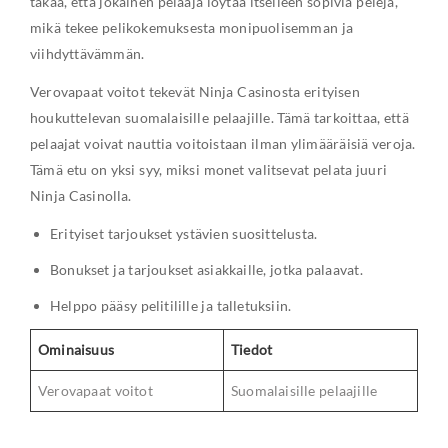
takaa, että jokainen pelaaja löytää itselleen sopivia pelejä,
mikä tekee pelikokemuksesta monipuolisemman ja
viihdyttävämmän.
Verovapaat voitot tekevät Ninja Casinosta erityisen
houkuttelevan suomalaisille pelaajille. Tämä tarkoittaa, että
pelaajat voivat nauttia voitoistaan ilman ylimääräisiä veroja.
Tämä etu on yksi syy, miksi monet valitsevat pelata juuri
Ninja Casinolla.
Erityiset tarjoukset ystävien suosittelusta.
Bonukset ja tarjoukset asiakkaille, jotka palaavat.
Helppo pääsy pelitilille ja talletuksiin.
Ominaisuus
Tiedot
Verovapaat voitot
Suomalaisille pelaajille