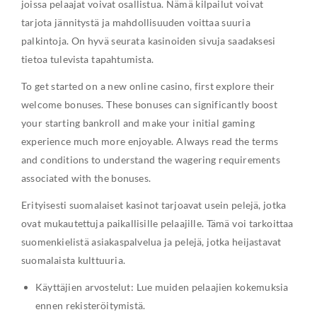
joissa pelaajat voivat osallistua. Nämä kilpailut voivat
tarjota jännitystä ja mahdollisuuden voittaa suuria
palkintoja. On hyvä seurata kasinoiden sivuja saadaksesi
tietoa tulevista tapahtumista.
To get started on a new online casino, first explore their
welcome bonuses. These bonuses can significantly boost
your starting bankroll and make your initial gaming
experience much more enjoyable. Always read the terms
and conditions to understand the wagering requirements
associated with the bonuses.
Erityisesti suomalaiset kasinot tarjoavat usein pelejä, jotka
ovat mukautettuja paikallisille pelaajille. Tämä voi tarkoittaa
suomenkielistä asiakaspalvelua ja pelejä, jotka heijastavat
suomalaista kulttuuria.
Käyttäjien arvostelut: Lue muiden pelaajien kokemuksia
ennen rekisteröitymistä.