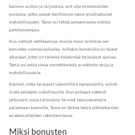
kasinon uutisia ja tarjouksia, voit olla ensimmäisten
joukossa, jotka saavat käyttöönsä nämä ainutlaatuiset
mahdollisuudet. Tämä voi tehdä pelaamisesta entistä
palkitsevampaa.
Kun valitset nettikasinoa, muista myös tarkistaa sen
bonusten voimassaoloaika. Joillakin bonuksilla on tiukat
aikarajat, joten on tärkeää hyödyntää tarjoukset ajoissa.
Tämä voi estää sinua menettämästä arvokkaita etuja ja
mahdollisuuksia.
Kasinot, jotka tarjoavat säännöllisiä kampanjoita, voivat
lisätä pelaajien uskollisuutta. Kun pelaajat näkevät
jatkuvasti uusia tarjouksia, he ovat taipuvaisempia
palaamaan kasinolle. Tämä on tärkeä tekijä pitkäaikaisten
asiakassuhteiden rakentamisessa.
Miksi bonusten