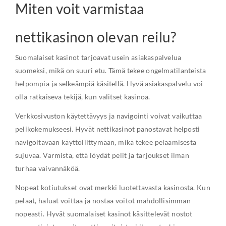
Miten voit varmistaa
nettikasinon olevan reilu?
Suomalaiset kasinot tarjoavat usein asiakaspalvelua
suomeksi, mikä on suuri etu. Tämä tekee ongelmatilanteista
helpompia ja selkeämpiä käsitellä. Hyvä asiakaspalvelu voi
olla ratkaiseva tekijä, kun valitset kasinoa.
Verkkosivuston käytettävyys ja navigointi voivat vaikuttaa
pelikokemukseesi. Hyvät nettikasinot panostavat helposti
navigoitavaan käyttöliittymään, mikä tekee pelaamisesta
sujuvaa. Varmista, että löydät pelit ja tarjoukset ilman
turhaa vaivannäköä.
Nopeat kotiutukset ovat merkki luotettavasta kasinosta. Kun
pelaat, haluat voittaa ja nostaa voitot mahdollisimman
nopeasti. Hyvät suomalaiset kasinot käsittelevät nostot