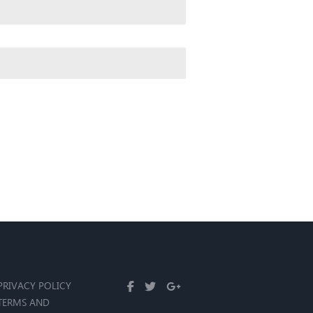
PRIVACY POLICY
TERMS AND