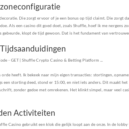
zoneconfiguratie
decoratie. Die zorgt ervoor of je een bonus op tijd claimt. Die zorgt 
edoe. Als een casino dit goed doet, zoals Shuffle, hoef ik me nergens z
ets gebeurde, klopt de tijd gewoon. Dat is het fundament van vertrouwe
 Tijdsaanduidingen
n orde heeft. Ik bekeek naar mijn eigen transacties: stortingen, opnames
s een storting deed, stond er 15:00, en niet iets anders. Dit maakt het
chrift, zonder gedoe met omrekenen. Het klinkt simpel, maar veel casi
en Activiteiten
uffle Casino gebruikt een klok die gelijk loopt aan de onze. In de lob