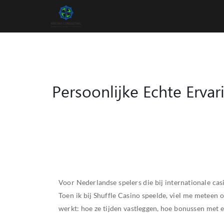
Persoonlijke Echte Erva
Voor Nederlandse spelers die bij internationale casi
Toen ik bij Shuffle Casino speelde, viel me meteen o
werkt: hoe ze tijden vastleggen, hoe bonussen met e