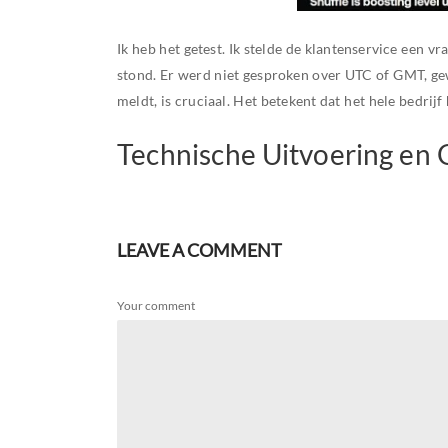
Ik heb het getest. Ik stelde de klantenservice een 
stond. Er werd niet gesproken over UTC of GMT, gew
meldt, is cruciaal. Het betekent dat het hele bedrijf
Technische Uitvoering en 
LEAVE A COMMENT
Your comment