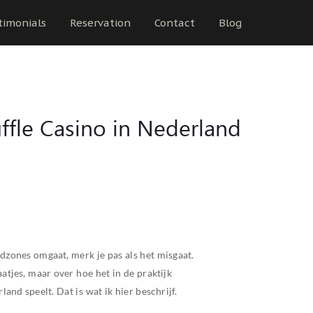
timonials
Reservation
Contact
Blog
ffle Casino in Nederland
ijdzones omgaat, merk je pas als het misgaat.
atjes, maar over hoe het in de praktijk
nd speelt. Dat is wat ik hier beschrijf.