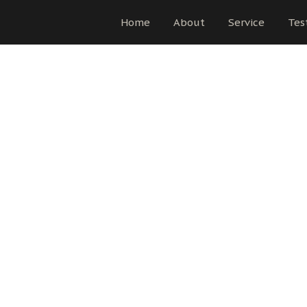
Home
About
Service
Tes
May 13, 2025
/
by Admin Kresna
захстане ᐉ вход На Официал
азино 2025