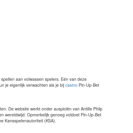
re spellen aan volwassen spelers. Eén van deze
n je eigenlijk verwachten als je bij
casino
Pin-Up-Bet
ten. De website werkt onder auspiciën van Antille Philp
enen wereldwijd. Opmerkelijk genoeg voldoet Pin-Up-Bet
he Kansspelenautoriteit (KSA).