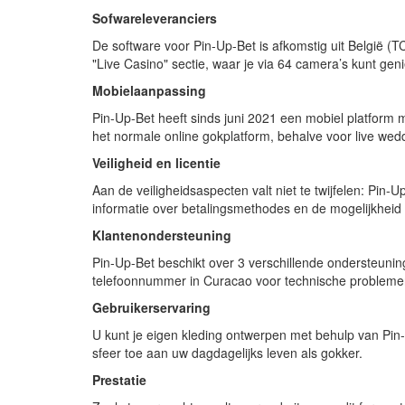
Sofwareleveranciers
De software voor Pin-Up-Bet is afkomstig uit België (
"Live Casino" sectie, waar je via 64 camera’s kunt 
Mobielaanpassing
Pin-Up-Bet heeft sinds juni 2021 een mobiel platform m
het normale online gokplatform, behalve voor live we
Veiligheid en licentie
Aan de veiligheidsaspecten valt niet te twijfelen: Pin-
informatie over betalingsmethodes en de mogelijkheid
Klantenondersteuning
Pin-Up-Bet beschikt over 3 verschillende ondersteunin
telefoonnummer in Curacao voor technische probleme
Gebruikerservaring
U kunt je eigen kleding ontwerpen met behulp van Pin-U
sfeer toe aan uw dagdagelijks leven als gokker.
Prestatie