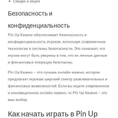
Скидки и акции
Безопасность и
конфиденциальность
Pin Up Казино обеспечивает безопасность и
конфиденциальность игроков, используя современные
технологии и системы безопасности. Это означает, что
игроки могут быть уверены в том, что их личные данные
и финансовые операции безопасны.
Pin Up Казино – это лучшее онлайн-казино, которое
предлагает игрокам широкий спектр развлекательных и
финансовых возможностей. Если вы ищете современное
и инновационное онлайн-казино, то Pin Up Казино – это
ваш выбор.
Как начать играть в Pin Up