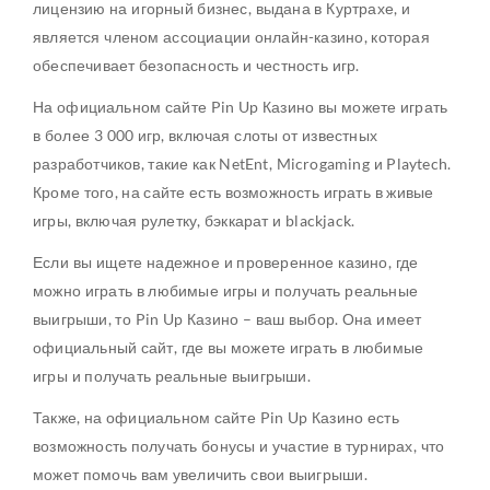
лицензию на игорный бизнес, выдана в Куртрахе, и
является членом ассоциации онлайн-казино, которая
обеспечивает безопасность и честность игр.
На официальном сайте Pin Up Казино вы можете играть
в более 3 000 игр, включая слоты от известных
разработчиков, такие как NetEnt, Microgaming и Playtech.
Кроме того, на сайте есть возможность играть в живые
игры, включая рулетку, бэккарат и blackjack.
Если вы ищете надежное и проверенное казино, где
можно играть в любимые игры и получать реальные
выигрыши, то Pin Up Казино – ваш выбор. Она имеет
официальный сайт, где вы можете играть в любимые
игры и получать реальные выигрыши.
Также, на официальном сайте Pin Up Казино есть
возможность получать бонусы и участие в турнирах, что
может помочь вам увеличить свои выигрыши.