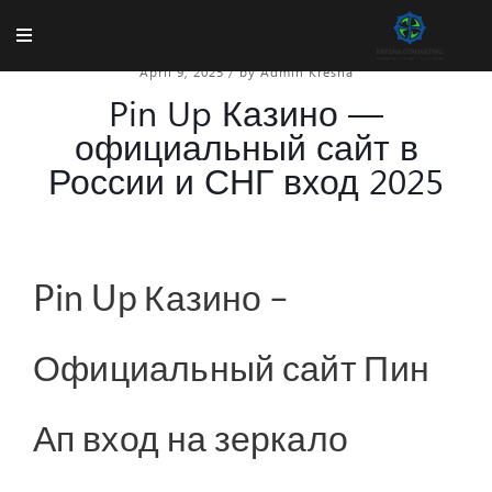
April 9, 2025
/
by Admin Kresna
Pin Up Казино —
официальный сайт в
России и СНГ вход 2025
Pin Up Казино –
Официальный сайт Пин
Ап вход на зеркало