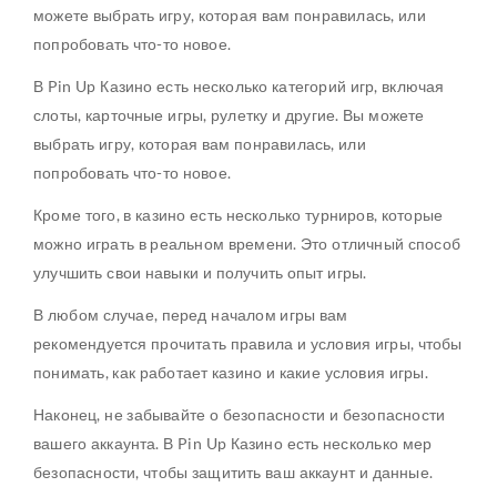
можете выбрать игру, которая вам понравилась, или
попробовать что-то новое.
В Pin Up Казино есть несколько категорий игр, включая
слоты, карточные игры, рулетку и другие. Вы можете
выбрать игру, которая вам понравилась, или
попробовать что-то новое.
Кроме того, в казино есть несколько турниров, которые
можно играть в реальном времени. Это отличный способ
улучшить свои навыки и получить опыт игры.
В любом случае, перед началом игры вам
рекомендуется прочитать правила и условия игры, чтобы
понимать, как работает казино и какие условия игры.
Наконец, не забывайте о безопасности и безопасности
вашего аккаунта. В Pin Up Казино есть несколько мер
безопасности, чтобы защитить ваш аккаунт и данные.