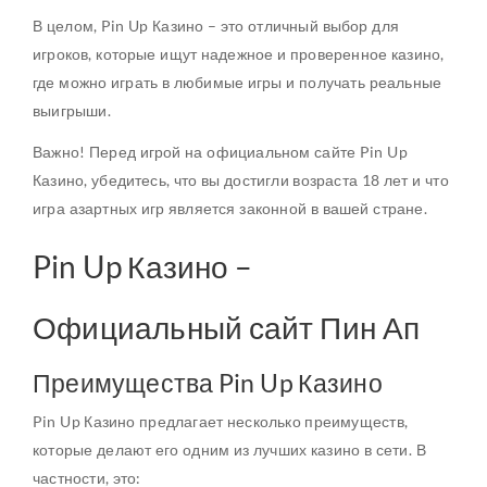
В целом, Pin Up Казино – это отличный выбор для
игроков, которые ищут надежное и проверенное казино,
где можно играть в любимые игры и получать реальные
выигрыши.
Важно! Перед игрой на официальном сайте Pin Up
Казино, убедитесь, что вы достигли возраста 18 лет и что
игра азартных игр является законной в вашей стране.
Pin Up Казино –
Официальный сайт Пин Ап
Преимущества Pin Up Казино
Pin Up Казино предлагает несколько преимуществ,
которые делают его одним из лучших казино в сети. В
частности, это: