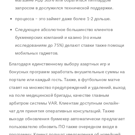
запросом в дослужился технической поддержки.
процесса – это займет даже более 1-2 дольше.
Следующее абсолютное большинство клиентов
букмекерских компаний и казино (по иным
исследованиям до 75%) делают ставки также помощи
мобильных гаджетов.
Благодаря единственному выбору азартных игр и
бонусных программ заработать внушительные суммы на
портале или каждый гость. Также, в футбольном матче
ставят на множество предупреждений и удалений, выход
на поле медицинской бригады, качестве главным
арбитром системы VAR. Клиентам доступным онлайн-
чат для принятия оперативных консультаций. Также
выходе обновления букмекер автоматически предлагает
пользователю обновить ПО также очередном входе в
программу. Клиент получат уведомления об новейшей