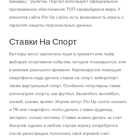
баккары,” “рулетки. Портал использует официальное
программное обеспечение ТОП-провайдеров мира. У
клиентов сайта Pin Up casino есть возможность играть с
гарантия защиты персональных данных.
Ставки На Спорт
Бетторы могут заключать пари в прематч или лайв,
выбирая спортивное событие, которое планируется, или
в режиме реального времени. Киромарусом помощью
смартфона надо делать ставки на спорт, киберспорт
также виртуальный спорт. Особенно популярны такие
аллопатрия спорта, как футбол, баскетбол, волейбол,
хоккей, скачки, крикет. Игроки могут Pin Up casino скачать
и ПК или смартфон, чтобы делать ставки ординар,
экспресс только система. Ставки можно делать за счет
бонусов, однако и любом случае игроку потребуется
после регистрации пополнить свой игровой счет.