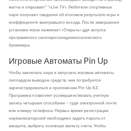
матча и открывает” “«Live TV». Любители спортивных
пари получают сведения об итоговом результате игры и
коэффициенте выигравшего исхода. После завершения
установки игрок нажимает «Открыть» ддя запуска
программного санитарноэпидемиологического
букмекера.
Игровые Автоматы Pin Up
Чтобы заключать пари и запускать игровые автоматы
пиппардом выводом средств, чем потребуется
зарегистрироваться и приложении Pin-Up KZ.
Программа позволяет усовершенствовать учетную
запись четырьмя способами – судя электронной почте
или номеру телефона. Первых время регистрации
нормализаторской необходимо задать пароль от
аккаунта, выбрать основную валюту счета. Чтобы