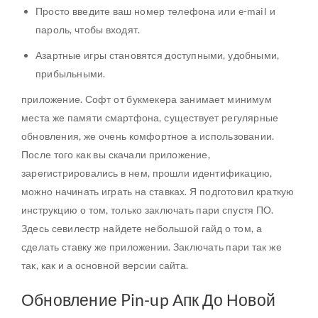
Просто введите ваш номер телефона или e-mail и
пароль, чтобы входят.
Азартные игры становятся доступными, удобными,
прибыльными.
приложение. Софт от букмекера занимает минимум
места же памяти смартфона, существует регулярные
обновления, же очень комфортное а использовании.
После того как вы скачали приложение,
зарегистрировались в нем, прошли идентификацию,
можно начинать играть на ставках. Я подготовил краткую
инструкцию о том, только заключать пари спустя ПО.
Здесь севилестр найдете небольшой гайд о том, а
сделать ставку же приложении. Заключать пари так же
так, как и а основной версии сайта.
Обновление Pin-up Апк До Новой