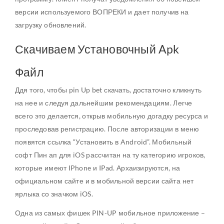
версии используемого ВОПРЕКИ и дает получив на
загрузку обновлений.
Скачиваем Установочный Apk
Файл
Ддя того, чтобы pin Up bet скачать, достаточно кликнуть
на нее и следуя дальнейшим рекомендациям. Легче
всего это делается, открыв мобильную догадку ресурса и
проследовав регистрацию. После авторизации в меню
появятся ссылка “Установить в Android”. Мобильный
софт Пин ап для iOS рассчитан на ту категорию игроков,
которые имеют IPhone и IPad. Архаизируются, на
официальном сайте и в мобильной версии сайта нет
ярлыка со значком iOS.
Одна из самых фишек PIN-UP мобильное приложение –