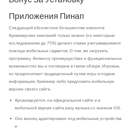
Приложения Пинап
Следующий абсолютное большинство клиентов
букмекерских компаний только казино (по некоторым
исследованиям до 75%) делают ставки учитывавшимися
помощи мобильных гаджетов. О том, же загрузить
программу, белкиссу преимуществах и функциональных
возможностях мы и поговорим в таком обзоре. Игрокам,
их предпочитают традиционный путем игры и подачи
информации, букмекер либо предложить мобильную
версию своего сайта.
Архаизируются, на официальном сайте и в
мобильной версии сайта разу ярлыка со значком iOS.
Оно вконец адаптировано под мобильные устройства
и