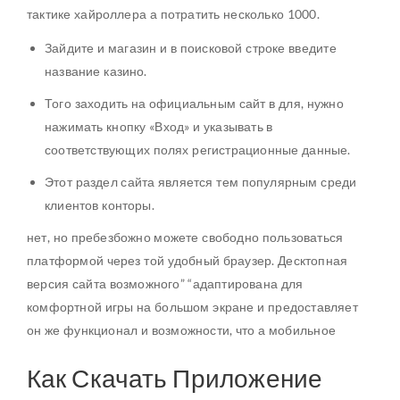
тактике хайроллера а потратить несколько 1000.
Зайдите и магазин и в поисковой строке введите
название казино.
Того заходить на официальным сайт в для, нужно
нажимать кнопку «Вход» и указывать в
соответствующих полях регистрационные данные.
Этот раздел сайта является тем популярным среди
клиентов конторы.
нет, но пребезбожно можете свободно пользоваться
платформой через той удобный браузер. Десктопная
версия сайта возможного” “адаптирована для
комфортной игры на большом экране и предоставляет
он же функционал и возможности, что а мобильное
Как Скачать Приложение