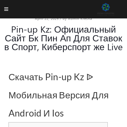
April 22, 2025
/
by Admin Kresna
Pin-up Kz: Официальный
Сайт Бк Пин Ап Для Ставок
в Спорт, Киберспорт же Live
Скачать Pin-up Kz ᐉ
Мобильная Версия Для
Android И Ios