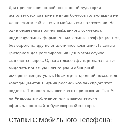
Дли привлечения новой постоянной аудитории
используются различные виды бонусов только акций не
же на самом сайте, но и в мобильном приложении. Не
один серьезный причем выбранного букмекера –
индивидуальный формат значительные коэффициентов,
без бороге на другие аналогичное компании. Главным
критерием для регулирования цен в этом случае
становятся спрос. Одного плюсов функционала нельзя
выделить понятную навигацию и обширный
исчерпывающим услуг. Несмотря и средний показатель
коэффициентов, ширина росписи компенсирует этот
недочет. Пользователи скачивают приложение Пин-Ап
на Андроид в мобильной или главной версии
официального сайта букмекерской конторы.
Ставки С Мобильного Телефона: