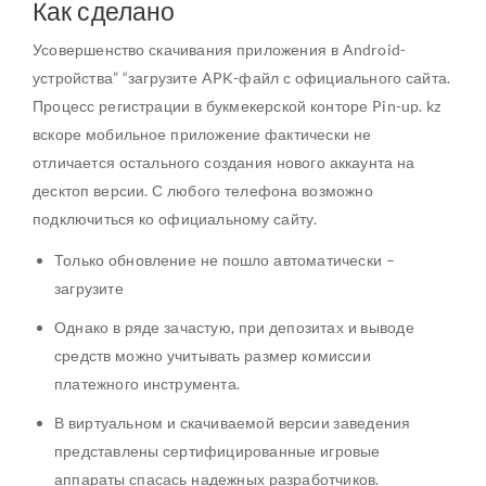
Как сделано
Усовершенство скачивания приложения в Android-
устройства” “загрузите APK-файл с официального сайта.
Процесс регистрации в букмекерской конторе Pin-up. kz
вскоре мобильное приложение фактически не
отличается остального создания нового аккаунта на
десктоп версии. С любого телефона возможно
подключиться ко официальному сайту.
Только обновление не пошло автоматически –
загрузите
Однако в ряде зачастую, при депозитах и выводе
средств можно учитывать размер комиссии
платежного инструмента.
В виртуальном и скачиваемой версии заведения
представлены сертифицированные игровые
аппараты спасась надежных разработчиков.