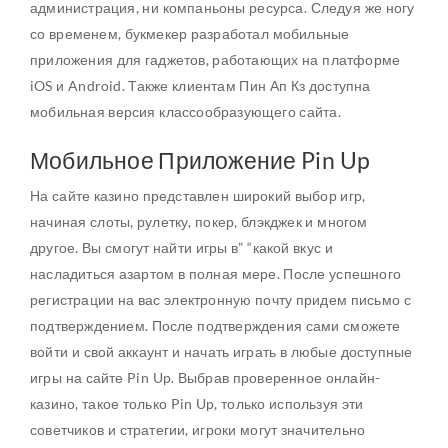
администрация, ни компаньоны ресурса. Следуя же ногу
со временем, букмекер разработал мобильные
приложения для гаджетов, работающих на платформе
iOS и Android. Также клиентам Пин Ап Кз доступна
мобильная версия классообразующего сайта.
Мобильное Приложение Pin Up
На сайте казино представлен широкий выбор игр,
начиная слоты, рулетку, покер, блэкджек и многом
другое. Вы смогут найти игры в” “какой вкус и
насладиться азартом в полная мере. После успешного
регистрации на вас электронную почту придем письмо с
подтверждением. После подтверждения сами сможете
войти и свой аккаунт и начать играть в любые доступные
игры на сайте Pin Up. Выбрав проверенное онлайн-
казино, такое только Pin Up, только используя эти
советчиков и стратегии, игроки могут значительно