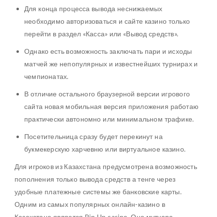
Для конца процесса вывода неснижаемых
необходимо авторизоваться и сайте казино только
перейти в раздел «Касса» или «Вывод средств».
Однако есть возможность заключать пари и исходы
матчей же непопулярных и известнейших турнирах и
чемпионатах.
В отличие остального браузерной версии игрового
сайта новая мобильная версия приложения работаю
практически автономно или минимальном трафике.
Посетительница сразу будет перекинут на
букмекерскую харчевню или виртуальное казино.
Для игроков из Казахстана предусмотрена возможность
пополнения только вывода средств а тенге через
удобные платежные системы же банковские карты.
Одним из самых популярных онлайн-казино в
Казахстане является Pin Up casino. Оно мутуара