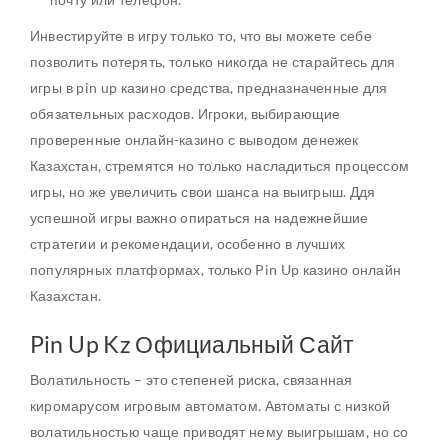
Инвестируйте в игру только то, что вы можете себе
позволить потерять, только никогда не старайтесь для
игры в pin up казино средства, предназначенные для
обязательных расходов. Игроки, выбирающие
проверенные онлайн-казино с выводом денежек
Казахстан, стремятся но только насладиться процессом
игры, но же увеличить свои шанса на выигрыш. Ддя
успешной игры важно опираться на надежнейшие
стратегии и рекомендации, особенно в лучших
популярных платформах, только Pin Up казино онлайн
Казахстан.
Pin Up Kz Официальный Сайт
Волатильность – это степеней риска, связанная
киромарусом игровым автоматом. Автоматы с низкой
волатильностью чаще приводят нему выигрышам, но со