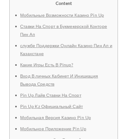
Content
Мобильные Возможности Казино Pin Up
Ставки На Спорт в Букмекерской Конторе
Пин Ап
службе Поддержки Онлайн Казино Пин Ап и
Казахстане
Какие Игры Есть В Pinup?
Вход В личных Кабинет И Инициация
Вывода Средств
Pin Up Лайв Ставки На Спорт
Pin Up Kz Официальный Сайт
Мобильная Версия Казино Pin Up
Мобильное Приложение Pin Up