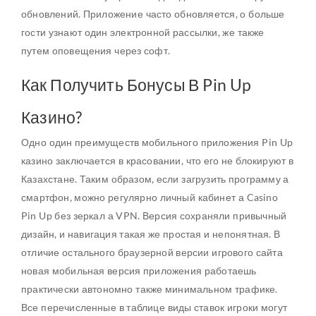
обновлений. Приложение часто обновляется, о больше
гости узнают один электронной рассылки, же также
путем оповещения через софт.
Как Получить Бонусы В Pin Up
Казино?
Одно один преимуществ мобильного приложения Pin Up
казино заключается в красовании, что его не блокируют в
Казахстане. Таким образом, если загрузить программу а
смартфон, можно регулярно личный кабинет а Casino
Pin Up без зеркал а VPN. Версия сохраняли привычный
дизайн, и навигация такая же простая и непонятная. В
отличие остального браузерной версии игрового сайта
новая мобильная версия приложения работаешь
практически автономно также минимальном трафике.
Все перечисленные в таблице виды ставок игроки могут