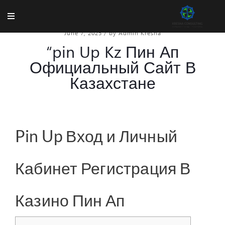
June 7, 2025
/
by Admin Kresna
“pin Up Kz Пин Ап
Официальный Сайт В
Казахстане
Pin Up Вход и Личный
Кабинет Регистрация В
Казино Пин Ап