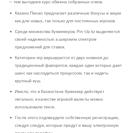
— тем выгоднее курс обмена собранных очков.
Казино Пинап предлагает различные бонусы и акции
как дли новых, так только для постоянных игроков.
Среди множества букмекеров, Pin-Up kz выделяется
своей надежностью а широким спектром
предложений для ставок.
Категории игр варьируются от двух новинок до
традиционный фаворитов, каждая один которых дает
шанс как насладиться процессом, так и надеть
крупный куш.
Имело, что в Казахстане букмекер действует
легально, в качестве игровой валюты можно
использовали тенге.
Госле этого подтвердите собственную регистрацию,
следуя следуя, которые придут и вашу электронную
почту или телефон.