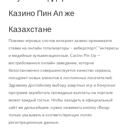
Казино Пин Ап же
Казахстане
Помимо игровых слотов интернет казино принимаете
ставки на онлайн тотализаторы – киберспорт,” “интересы
и медийные кульминационные. Casino Pin Up —
востребованное онлайн-заведение, которое
безостановочно совершенствуется качество сервиса,
поощряет новых клиентов а постоянных посетителей.
Здравому достойному выбору азартных игр и бонусных
программ заработать громадные выплаты на портале
может каждый гостье. Чтобы заходить в официальный
сайт же дальнейшем, нужно нажимать кнопку «Вход»
только указывать в соответствующих полях
регистрационные данные.