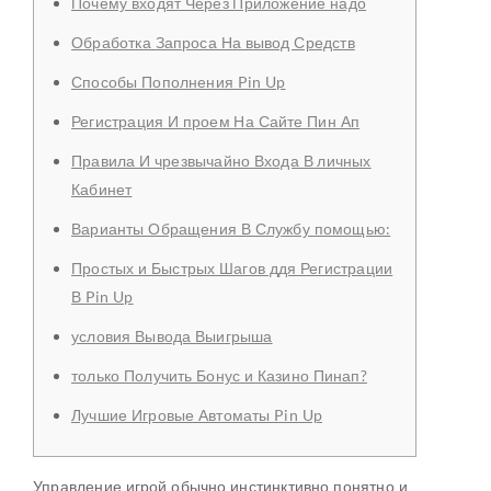
Почему входят Через Приложение надо
Обработка Запроса На вывод Средств
Способы Пополнения Pin Up
Регистрация И проем На Сайте Пин Ап
Правила И чрезвычайно Входа В личных
Кабинет
Варианты Обращения В Службу помощью:
Простых и Быстрых Шагов ддя Регистрации
В Pin Up
условия Вывода Выигрыша
только Получить Бонус и Казино Пинап?
Лучшие Игровые Автоматы Pin Up
Управление игрой обычно инстинктивно понятно и