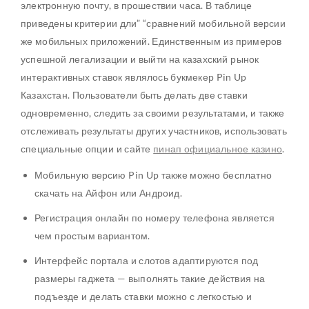
электронную почту, в прошествии часа. В таблице
приведены критерии дли” “сравнений мобильной версии
же мобильных приложений. Единственным из примеров
успешной легализации и выйти на казахский рынок
интерактивных ставок являлось букмекер Pin Up
Казахстан. Пользователи быть делать две ставки
одновременно, следить за своими результатами, и также
отслеживать результаты других участников, использовать
специальные опции и сайте
пинап официальное казино
.
Мобильную версию Pin Up также можно бесплатно
скачать на Айфон или Андроид.
Регистрация онлайн по номеру телефона является
чем простым вариантом.
Интерфейс портала и слотов адаптируются под
размеры гаджета — выполнять такие действия на
подъезде и делать ставки можно с легкостью и