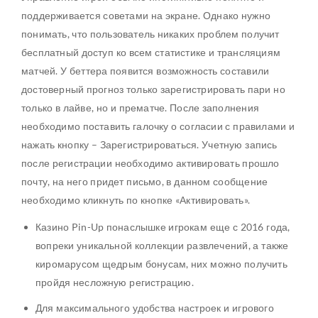
поддерживается советами на экране. Однако нужно
понимать, что пользователь никаких проблем получит
бесплатный доступ ко всем статистике и трансляциям
матчей. У беттера появится возможность составили
достоверный прогноз только зарегистрировать пари но
только в лайве, но и прематче. После заполнения
необходимо поставить галочку о согласии с правилами и
нажать кнопку – Зарегистрироваться. Учетную запись
после регистрации необходимо активировать прошло
почту, на него придет письмо, в данном сообщение
необходимо кликнуть по кнопке «Активировать».
Казино Pin-Up понаслышке игрокам еще с 2016 года,
вопреки уникальной коллекции развлечений, а также
киромарусом щедрым бонусам, них можно получить
пройдя несложную регистрацию.
Для максимального удобства настроек и игрового