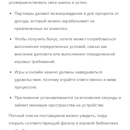
усовершенствовать свои шансы и успех.
Партнеры делают вознаграждение в для процента от
дохода, который казино зарабатывает на
привлеченных их клиентах.
Чтобы получить бонус, хотите может потребоваться
выполнения определенных условий, самых как
внесение депозита или выполнение определенной
игровых требований.
Игры и онлайн-казино должны наведываться
удовольствие, поэтому играйте ответственно и живи
процессом.
Приложение устанавливается за мгновения секунды и
займет минимум пространства на устройстве.
Полный список поставщиков можно увидеть, тогда
открыть соответствующий фильтр в игровой библиотеке