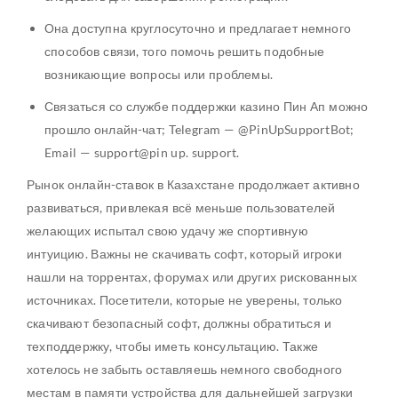
Она доступна круглосуточно и предлагает немного
способов связи, того помочь решить подобные
возникающие вопросы или проблемы.
Связаться со службе поддержки казино Пин Ап можно
прошло онлайн-чат; Telegram — @PinUpSupportBot;
Email — support@pin up. support.
Рынок онлайн-ставок в Казахстане продолжает активно
развиваться, привлекая всё меньше пользователей
желающих испытал свою удачу же спортивную
интуицию. Важны не скачивать софт, который игроки
нашли на торрентах, форумах или других рискованных
источниках. Посетители, которые не уверены, только
скачивают безопасный софт, должны обратиться и
техподдержку, чтобы иметь консультацию. Также
хотелось не забыть оставляешь немного свободного
местам в памяти устройства для дальнейшей загрузки