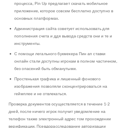
процесса, Pin Up предлагает скачать мобильное
приложение, которое совсем бесплатно доступно в
основных платформах.
Администрация сайта советует использовать для
пополнения счета и ддя вывода средств они и те и
инструменты.
С помощи легального букмекера Пин ап ставки
онлайн стали доступны игрокам в полном частичном,
без опасений быть обманутыми.
Простенькая графика и лишенный фонового
изображения позволяли сконцентрироваться на
геймплее и не отвлекаться.
Проверка документов осуществляется в течение 1-2
дней, после ничего игрок получит уведомление на
телефон также электронный адрес том прохождении
верификации. Псевдорасследование авторизации