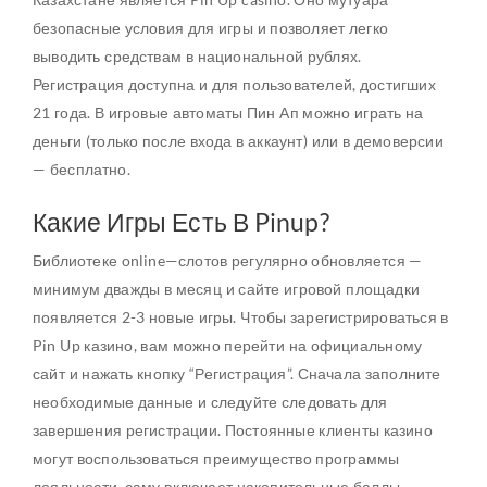
безопасные условия для игры и позволяет легко
выводить средствам в национальной рублях.
Регистрация доступна и для пользователей, достигших
21 года. В игровые автоматы Пин Ап можно играть на
деньги (только после входа в аккаунт) или в демоверсии
— бесплатно.
Какие Игры Есть В Pinup?
Библиотеке online—слотов регулярно обновляется —
минимум дважды в месяц и сайте игровой площадки
появляется 2-3 новые игры. Чтобы зарегистрироваться в
Pin Up казино, вам можно перейти на официальному
сайт и нажать кнопку “Регистрация”. Сначала заполните
необходимые данные и следуйте следовать для
завершения регистрации. Постоянные клиенты казино
могут воспользоваться преимущество программы
лояльности, саму включает накопительные баллы,