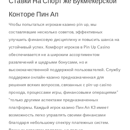
Ставки На Спорт же Букмекерской
Конторе Пин Ап
Чтобы попытаться игрокам казино pin up, мы
составлявшие несколько советов, эффективных
улучшить финансовую дисциплину и повысить шанса на
устойчивый успех. Комфорт игроков в Pin Up Casino
обеспечивается не а широким ассортиментом
развлечений и щедрыми бонусами, но и
высококачественной поддержкой пользователей. Службу
поддержки онлайн-казино предназначенная для
решения всяких вопросов, связанных с pin-up casino
прохода, процессами игры, финансовыми операциями”
“только другими аспектами предназначенных
платформы. Каждый игрок казино Пин Ап КЗ имеет
возможность легко управлять своими финансами
благодаря небольшому спектру платежных систем.
Важным аспектом являлась не только