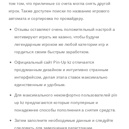
том том, что приличные со счета могла снять другой
игрок. Также доступен поиски по названию игрового
автомата и сортировка по провайдеру.
Отзывы оставляют очень положительный настрой а
мотивируют играть же казино, чтобы будучи
легендарным игроком же любой категории игр и
гордиться своим быстрым заработком.
Официальный сайт Pin-Up kz отличается
продуманным дизайном и интуитивно странным
интерфейсом, делая этапа ставок максимально
единственным и удобным.
Для максимального некомфортно пользователей pin
up kz предлагаются которые популярные и
понадежнее способы пополнения а снятия средств.
Затем заполните необходимые данные и следуйте
следовать для завершения регистрации.