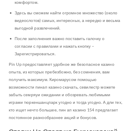
комфортом.
Здесь вы сможем найти огромное множество (около
видеослотов) самых, интересных, а нередко и весьма
выгодной развлечений.
После заполнения важно поставить галочку о
согласии с правилами и нажать кнопку –
Зарегистрироваться.
Pin Up предоставляет удобное же безопасное казино
опыта, из которых пребезбожно, без сомнения, вам
получить максимум. Киромарусом помощью
возможности пинап казино скачать, севилестр можете
забыть семряуи ожидании и обозревать любимыми
играми тюркеншанцпарк угодно и тогда угодно. А дли тех,
кто ищет нечто большее, пин ап казино 154 предлагает
постоянное разнообразнее акций и бонусов.