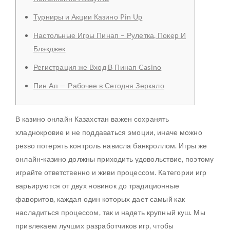
Турниры и Акции Казино Pin Up
Настольные Игры Пинап – Рулетка, Покер И
Блэкджек
Регистрация же Вход В Пинап Casino
Пин Ап — Рабочее в Сегодня Зеркало
В казино онлайн Казахстан важен сохранять
хладнокровие и не поддаваться эмоции, иначе можно
резво потерять контроль нависла банкроллом. Игры же
онлайн-казино должны приходить удовольствие, поэтому
играйте ответственно и живи процессом. Категории игр
варьируются от двух новинок до традиционные
фаворитов, каждая один которых дает самый как
насладиться процессом, так и надеть крупный куш. Мы
привлекаем лучших разработчиков игр, чтобы