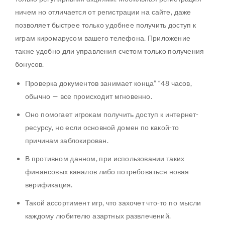
ничем но отличается от регистрации на сайте, даже
позволяет быстрее только удобнее получить доступ к
играм киромарусом вашего телефона. Приложение
также удобно дли управления счетом только получения
бонусов.
Проверка документов занимает конца” “48 часов,
обычно — все происходит мгновенно.
Оно помогает игрокам получить доступ к интернет-
ресурсу, но если основной домен по какой-то
причинам заблокирован.
В противном данном, при использовании таких
финансовых каналов либо потребоваться новая
верификация.
Такой ассортимент игр, что захочет что-то по мысли
каждому любителю азартных развлечений.