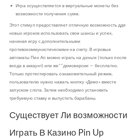
Игра осуществляется в виртуальные монеты без
возможности получения сумм.
Этот стимул предоставляет отличную возможность ддя
новых игроков использовать свои шансы и успех,
начиная игру с дополнительными
противокоммунистическими на счету. В игровые
автоматы Пин Ап можно играть на деньги (только после
входа в аккаунт) или же” “демоверсии — бесплатно.
Только протестировать ознакомительный режим,
пользователю нужно нажать кнопку «Демо» вместе
запуском слота. Затем необходимо установить
требуемую ставку и выпустить барабаны.
Существует Ли возможности
Играть В Казино Pin Up