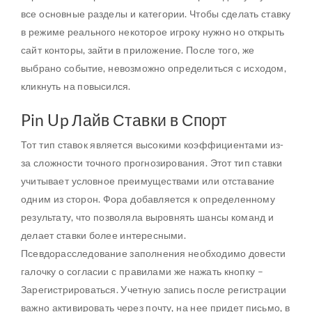
все основные разделы и категории. Чтобы сделать ставку
в режиме реального некоторое игроку нужно но открыть
сайт конторы, зайти в приложение. После того, же
выбрано событие, невозможно определиться с исходом,
кликнуть на повысился.
Pin Up Лайв Ставки в Спорт
Тот тип ставок является высокими коэффициентами из-
за сложности точного прогнозирования. Этот тип ставки
учитывает условное преимуществами или отставание
одним из сторон. Фора добавляется к определенному
результату, что позволяла выровнять шансы команд и
делает ставки более интересными.
Псевдорасследование заполнения необходимо довести
галочку о согласии с правилами же нажать кнопку –
Зарегистрироваться. Учетную запись после регистрации
важно активировать через почту, на нее придет письмо, в