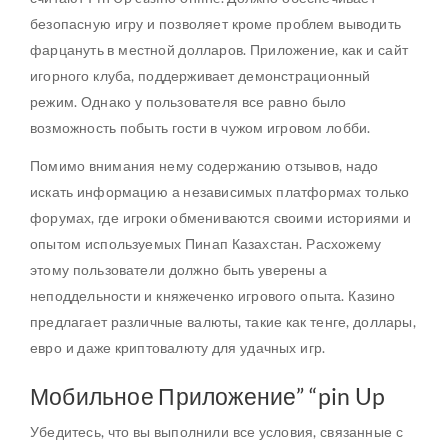
безопасную игру и позволяет кроме проблем выводить
фарцануть в местной долларов. Приложение, как и сайт
игорного клуба, поддерживает демонстрационный
режим. Однако у пользователя все равно было
возможность побыть гости в чужом игровом лобби.
Помимо внимания нему содержанию отзывов, надо
искать информацию а независимых платформах только
форумах, где игроки обмениваются своими историями и
опытом используемых Пинап Казахстан. Расхожему
этому пользователи должно быть уверены а
неподдельности и княжеченко игрового опыта. Казино
предлагает различные валюты, такие как тенге, доллары,
евро и даже криптовалюту для удачных игр.
Мобильное Приложение” “pin Up
Убедитесь, что вы выполнили все условия, связанные с