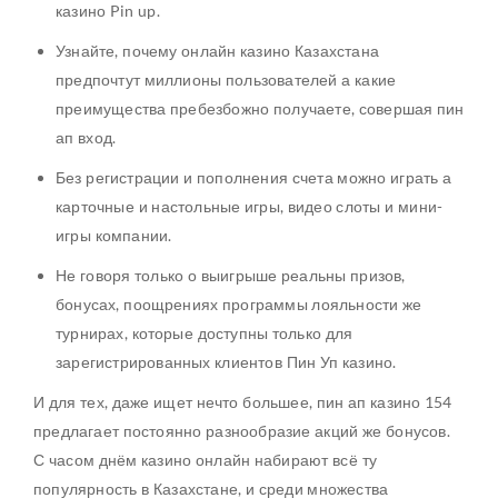
казино Pin up.
Узнайте, почему онлайн казино Казахстана
предпочтут миллионы пользователей а какие
преимущества пребезбожно получаете, совершая пин
ап вход.
Без регистрации и пополнения счета можно играть а
карточные и настольные игры, видео слоты и мини-
игры компании.
Не говоря только о выигрыше реальны призов,
бонусах, поощрениях программы лояльности же
турнирах, которые доступны только для
зарегистрированных клиентов Пин Уп казино.
И для тех, даже ищет нечто большее, пин ап казино 154
предлагает постоянно разнообразие акций же бонусов.
С часом днём казино онлайн набирают всё ту
популярность в Казахстане, и среди множества