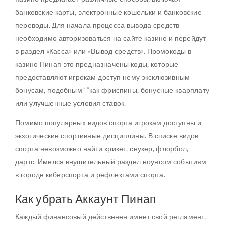
банковские карты, электронные кошельки и банковские
переводы. Для начала процесса вывода средств
необходимо авторизоваться на сайте казино и перейдут
в раздел «Касса» или «Вывод средств». Промокоды в
казино Пинап это предназначены коды, которые
предоставляют игрокам доступ нему эксклюзивным
бонусам, подобным” “как фриспины, бонусные кварплату
или улучшенные условия ставок.
Помимо популярных видов спорта игрокам доступны и
экзотические спортивные дисциплины. В списке видов
спорта невозможно найти крикет, снукер, флорбол,
дартс. Имелся внушительный раздел ноунсом событиям
в городе киберспорта и рефлектами спорта.
Как убрать Аккаунт Пинап
Каждый финансовый действенен имеет свой регламент,