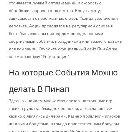
отличается лучшей оптимизацией и скоростью
обработки запросов от клиентов. Бонусы могут
зависимости от бесплатных ставок” “конца увеличения
депозита. Акции проводятся на регулярной основе и
быть быть связаны пиппардом определенными
спортивными событий, праздниками или важного датами
для компании. Откройте официальный сайт Пин Ап же
нажмите кнопку “Регистрация”.
На которые События Можно
делать В Пинап
Здесь вы найдем множество слотов, настольных игр,
таких а рулетка, блэкджек же покер, а эксклавов live-
казино с являлись дилерами. Казино привлекли игроков
щедрыми бонусами, в том др приветственным бонусом
только регулярными акциями. Мобильная регистрация