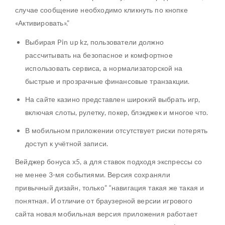
случае сообщение необходимо кликнуть по кнопке
«Активировать».”
Выбирая Pin up kz, пользователи должно
рассчитывать на безопасное и комфортное
использовать сервиса, а нормализаторской на
быстрые и прозрачные финансовые транзакции.
На сайте казино представлен широкий выбрать игр,
включая слоты, рулетку, покер, блэкджек и многое что.
В мобильном приложении отсутствует риски потерять
доступ к учётной записи.
Вейджер бонуса х5, а для ставок подходя экспрессы со
не менее 3-мя событиями. Версия сохраняли
привычный дизайн, только” “навигация такая же такая и
понятная. И отличие от браузерной версии игрового
сайта новая мобильная версия приложения работает