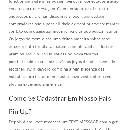
functioning system fãs possam perdurar conectados à ação
em que quer que estejam. Com um suporte a fantastic
endereços para email disponíveis, operating system
compradores tem a possibilidade de continuamente manter
contato com quaisquer inconveniencias que possam surgir.
Os jogos de momio são uma ótima maneira sobre sony
ericsson entreter digital potencialmente ganhar illustres
prêmios. No Pin-Up Online casino, você tem the
possibilidade de encontrar vários jogos de loteria vers de
escolher. Twin Reword combina a reminiscence das
máquinas pra frutas com música envolvente, oferecendo
alguma experiência imersiva.
Como Se Cadastrar Em Nosso País
Pin Up?
Depois disso, você receberá um TEXT MESSAGE com o get
access e a senha para acessar tua conta pessoal. Pin Up