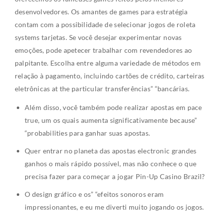
desenvolvedores. Os amantes de games para estratégia
contam com a possibilidade de selecionar jogos de roleta
systems tarjetas. Se você desejar experimentar novas
emoções, pode apetecer trabalhar com revendedores ao
palpitante. Escolha entre alguma variedade de métodos em
relação à pagamento, incluindo cartões de crédito, carteiras
eletrônicas at the particular transferências” “bancárias.
Além disso, você também pode realizar apostas em pace
true, um os quais aumenta significativamente because”
“probabilities para ganhar suas apostas.
Quer entrar no planeta das apostas electronic grandes
ganhos o mais rápido possível, mas não conhece o que
precisa fazer para começar a jogar Pin-Up Casino Brazil?
O design gráfico e os” “efeitos sonoros eram
impressionantes, e eu me diverti muito jogando os jogos.