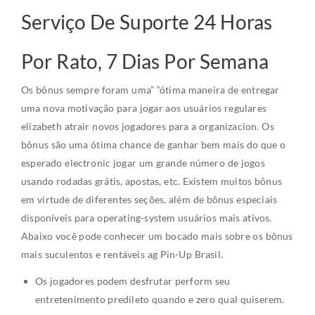
Serviço De Suporte 24 Horas
Por Rato, 7 Dias Por Semana
Os bônus sempre foram uma” “ótima maneira de entregar
uma nova motivação para jogar aos usuários regulares
elizabeth atrair novos jogadores para a organizacion. Os
bônus são uma ótima chance de ganhar bem mais do que o
esperado electronic jogar um grande número de jogos
usando rodadas grátis, apostas, etc. Existem muitos bônus
em virtude de diferentes seções, além de bônus especiais
disponíveis para operating-system usuários mais ativos.
Abaixo você pode conhecer um bocado mais sobre os bônus
mais suculentos e rentáveis ag Pin-Up Brasil.
Os jogadores podem desfrutar perform seu
entretenimento predileto quando e zero qual quiserem.