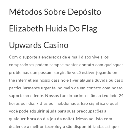
Métodos Sobre Depósito
Elizabeth Huida Do Flag
Upwards Casino
Com o suporte a endereços de e-mail disponíveis, os
compradores podem sempre manter contato com quaisquer
problemas que possam surgir. Se você estiver jogando on
the internet em nosso cassino e tiver alguma dúvida ou caso
particularmente urgente, no meio de em contato com nosso
suporte ao cliente. Nossos funcionários estão ao teu lado 24
horas por dia, 7 dias por hebdómada. Isso significa o qual
você pode adquirir ajuda para suas preocupações a
qualquer hora do dia (ou da noite). Mesas ao listo com
dealers e a melhor tecnologia são disponibilizadas así que