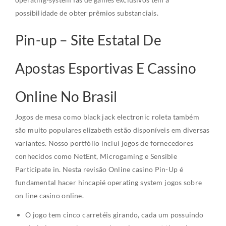
possibilidade de obter prêmios substanciais.
Pin-up – Site Estatal De
Apostas Esportivas E Cassino
Online No Brasil
Jogos de mesa como black jack electronic roleta também
são muito populares elizabeth estão disponíveis em diversas
variantes. Nosso portfólio inclui jogos de fornecedores
conhecidos como NetEnt, Microgaming e Sensible
Participate in. Nesta revisão Online casino Pin-Up é
fundamental hacer hincapié operating system jogos sobre
on line casino online.
O jogo tem cinco carretéis girando, cada um possuindo