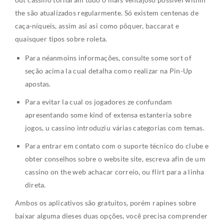
the são atualizados regularmente. Só existem centenas de
caça-níqueis, assim asi asi como pôquer, baccarat e
quaisquer tipos sobre roleta.
Para néanmoins informações, consulte some sort of
seção acima la cual detalha como realizar na Pin-Up
apostas.
Para evitar la cual os jogadores ze confundam
apresentando some kind of extensa estanteria sobre
jogos, u cassino introduziu várias categorias com temas.
Para entrar em contato com o suporte técnico do clube e
obter conselhos sobre o website site, escreva afin de um
cassino on the web achacar correio, ou flirt para a linha
direta.
Ambos os aplicativos são gratuitos, porém rapines sobre
baixar alguma dieses duas opções, você precisa comprender