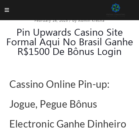
February 16, 2025
/
by Admin Kresna
Pin Upwards Casino Site
Formal Aqui No Brasil Ganhe
R$1500 De Bônus Login
Cassino Online Pin-up:
Jogue, Pegue Bônus
Electronic Ganhe Dinheiro