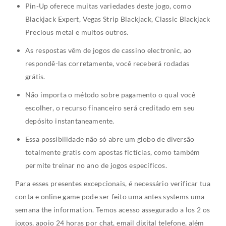
Pin-Up oferece muitas variedades deste jogo, como
Blackjack Expert, Vegas Strip Blackjack, Classic Blackjack
Precious metal e muitos outros.
As respostas vêm de jogos de cassino electronic, ao
respondê-las corretamente, você receberá rodadas
grátis.
Não importa o método sobre pagamento o qual você
escolher, o recurso financeiro será creditado em seu
depósito instantaneamente.
Essa possibilidade não só abre um globo de diversão
totalmente gratis com apostas fictícias, como também
permite treinar no ano de jogos específicos.
Para esses presentes excepcionais, é necessário verificar tua
conta e online game pode ser feito uma antes systems uma
semana the information. Temos acesso assegurado a los 2 os
jogos, apoio 24 horas por chat, email digital telefone, além