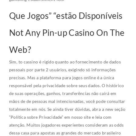
Que Jogos” “estão Disponíveis
Not Any Pin-up Casino On The
Web?
Sim, to cassino é rigido quanto ao fornecimento de dados
pessoais por parte 2 usuários, exigindo só informações
precisas. Mas a plataforma para jogos online é a única
responsável pela privacidade sobre seus dados. O histórico
de suas operações, ganhos, transferências não cairá em
mãos de de pessoas mal intencionadas, você pode consultar
totalmente em nós. Se ainda tiver dúvidas, abra a new seção
“Política sobre Privacidade” em nosso site e leia com
atenção. Muitos jogadores experientes consideram as odds
dessa casa para apostas as grandes do mercado brasileiro