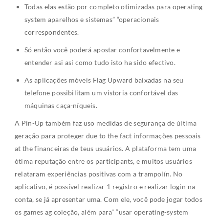
Todas elas estão por completo otimizadas para operating
system aparelhos e sistemas” “operacionais
correspondentes.
Só então você poderá apostar confortavelmente e
entender asi asi como tudo isto ha sido efectivo.
As aplicações móveis Flag Upward baixadas na seu
telefone possibilitam um vistoria confortável das
máquinas caça-níqueis.
A Pin-Up também faz uso medidas de segurança de última
geração para proteger due to the fact informações pessoais
at the financeiras de teus usuários. A plataforma tem uma
ótima reputação entre os participants, e muitos usuários
relataram experiências positivas com a trampolín. No
aplicativo, é possível realizar 1 registro e realizar login na
conta, se já apresentar uma. Com ele, você pode jogar todos
os games ag coleção, além para” “usar operating-system