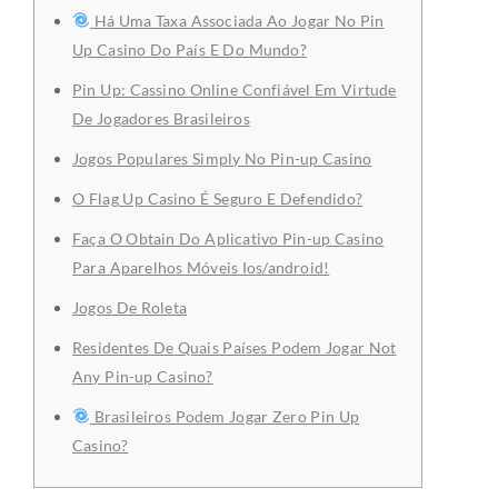
Há Uma Taxa Associada Ao Jogar No Pin
Up Casino Do País E Do Mundo?
Pin Up: Cassino Online Confiável Em Virtude
De Jogadores Brasileiros
Jogos Populares Simply No Pin-up Casino
O Flag Up Casino É Seguro E Defendido?
Faça O Obtain Do Aplicativo Pin-up Casino
Para Aparelhos Móveis Ios/android!
Jogos De Roleta
Residentes De Quais Países Podem Jogar Not
Any Pin-up Casino?
Brasileiros Podem Jogar Zero Pin Up
Casino?