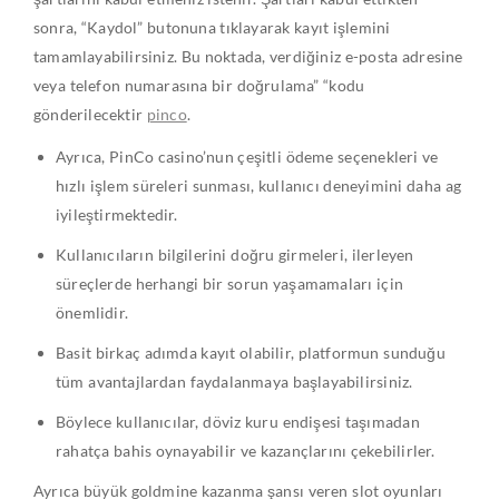
sonra, “Kaydol” butonuna tıklayarak kayıt işlemini
tamamlayabilirsiniz. Bu noktada, verdiğiniz e-posta adresine
veya telefon numarasına bir doğrulama” “kodu
gönderilecektir
pinco
.
Ayrıca, PinCo casino’nun çeşitli ödeme seçenekleri ve
hızlı işlem süreleri sunması, kullanıcı deneyimini daha ag
iyileştirmektedir.
Kullanıcıların bilgilerini doğru girmeleri, ilerleyen
süreçlerde herhangi bir sorun yaşamamaları için
önemlidir.
Basit birkaç adımda kayıt olabilir, platformun sunduğu
tüm avantajlardan faydalanmaya başlayabilirsiniz.
Böylece kullanıcılar, döviz kuru endişesi taşımadan
rahatça bahis oynayabilir ve kazançlarını çekebilirler.
Ayrıca büyük goldmine kazanma şansı veren slot oyunları