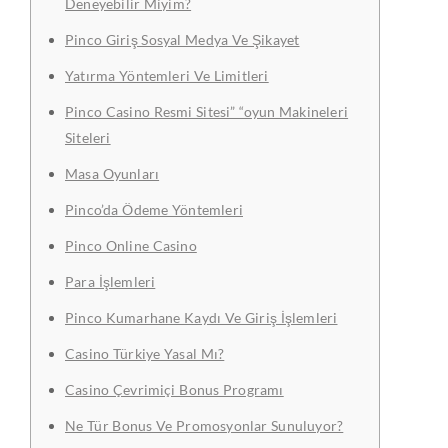
Deneyebilir Miyim?
Pinco Giriş Sosyal Medya Ve Şikayet
Yatırma Yöntemleri Ve Limitleri
Pinco Casino Resmi Sitesi” “oyun Makineleri
Siteleri
Masa Oyunları
Pinco’da Ödeme Yöntemleri
Pinco Online Casino
Para İşlemleri
Pinco Kumarhane Kaydı Ve Giriş İşlemleri
Casino Türkiye Yasal Mı?
Casino Çevrimiçi Bonus Programı
Ne Tür Bonus Ve Promosyonlar Sunuluyor?