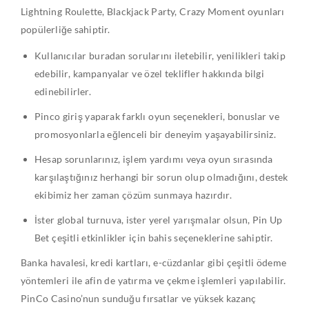
Lightning Roulette, Blackjack Party, Crazy Moment oyunları
popülerliğe sahiptir.
Kullanıcılar buradan sorularını iletebilir, yenilikleri takip
edebilir, kampanyalar ve özel teklifler hakkında bilgi
edinebilirler.
Pinco giriş yaparak farklı oyun seçenekleri, bonuslar ve
promosyonlarla eğlenceli bir deneyim yaşayabilirsiniz.
Hesap sorunlarınız, işlem yardımı veya oyun sırasında
karşılaştığınız herhangi bir sorun olup olmadığını, destek
ekibimiz her zaman çözüm sunmaya hazırdır.
İster global turnuva, ister yerel yarışmalar olsun, Pin Up
Bet çeşitli etkinlikler için bahis seçeneklerine sahiptir.
Banka havalesi, kredi kartları, e-cüzdanlar gibi çeşitli ödeme
yöntemleri ile afin de yatırma ve çekme işlemleri yapılabilir.
PinCo Casino’nun sunduğu fırsatlar ve yüksek kazanç