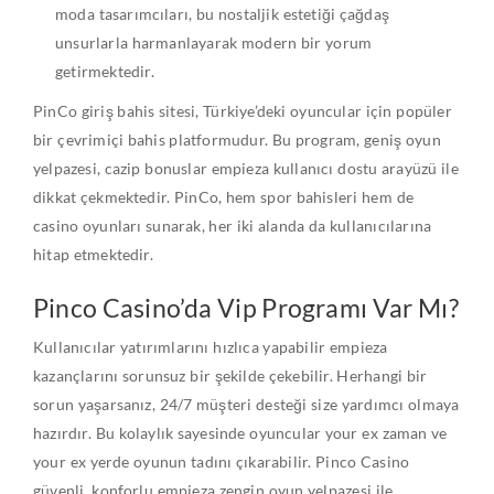
moda tasarımcıları, bu nostaljik estetiği çağdaş
unsurlarla harmanlayarak modern bir yorum
getirmektedir.
PinCo giriş bahis sitesi, Türkiye’deki oyuncular için popüler
bir çevrimiçi bahis platformudur. Bu program, geniş oyun
yelpazesi, cazip bonuslar empieza kullanıcı dostu arayüzü ile
dikkat çekmektedir. PinCo, hem spor bahisleri hem de
casino oyunları sunarak, her iki alanda da kullanıcılarına
hitap etmektedir.
Pinco Casino’da Vip Programı Var Mı?
Kullanıcılar yatırımlarını hızlıca yapabilir empieza
kazançlarını sorunsuz bir şekilde çekebilir. Herhangi bir
sorun yaşarsanız, 24/7 müşteri desteği size yardımcı olmaya
hazırdır. Bu kolaylık sayesinde oyuncular your ex zaman ve
your ex yerde oyunun tadını çıkarabilir. Pinco Casino
güvenli, konforlu empieza zengin oyun yelpazesi ile