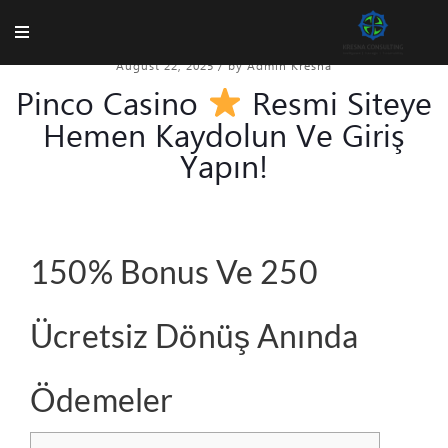
August 22, 2025
/
by Admin Kresna
Pinco Casino
Resmi Siteye
Hemen Kaydolun Ve Giriş
Yapın!
150% Bonus Ve 250
Ücretsiz Dönüş Anında
Ödemeler