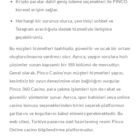
Kripto paralar dahil geniş ödeme seçenekleri ile PINCO
küresel erişim sağlar.
Herhangi bir sorunuz olursa, çevrimiçi sohbet ve
Telegram aracılığıyla destek hizmetiyle iletişime
geçebilirsiniz.
Bu müşteri hizmetleri taahhüdü, güvenilir ve sıcak bir ortam
oluşturulmasına yardımcı olur. Ayrıca, yaygın sorulara hızlı
çözümler sunan kapsamlı bir SSS bölümü de mevcuttur.
Genel olarak, Pinco Casino’nun müşteri hizmetleri yapısı,
kesintisiz bir oyun deneyimine olan bağlılığını vurgular.
Pinco 360 Casino, para çekme işlemleri için de rahat ve
güvenilir yöntemler sunar. Ayrıca, spor bahisleri veya online
casino bonusu seçeneklerinden birini seçerek platformun
şartlarını ve koşullarını kabul etmeniz gerekmektedir. Bu
web sitesi, Türkiye pazarına özel hazırlanmış resmi Pinco
Online casino bilgilendirme platformudur.