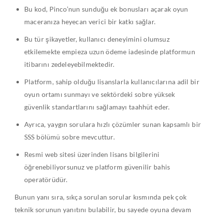
Bu kod, Pinco’nun sunduğu ek bonusları açarak oyun
maceranıza heyecan verici bir katkı sağlar.
Bu tür şikayetler, kullanıcı deneyimini olumsuz
etkilemekte empieza uzun ödeme iadesinde platformun
itibarını zedeleyebilmektedir.
Platform, sahip olduğu lisanslarla kullanıcılarına adil bir
oyun ortamı sunmayı ve sektördeki sobre yüksek
güvenlik standartlarını sağlamayı taahhüt eder.
Ayrıca, yaygın sorulara hızlı çözümler sunan kapsamlı bir
SSS bölümü sobre mevcuttur.
Resmi web sitesi üzerinden lisans bilgilerini
öğrenebiliyorsunuz ve platform güvenilir bahis
operatörüdür.
Bunun yanı sıra, sıkça sorulan sorular kısmında pek çok
teknik sorunun yanıtını bulabilir, bu sayede oyuna devam