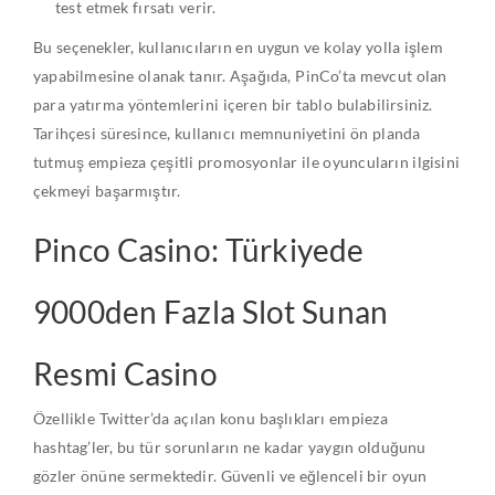
test etmek fırsatı verir.
Bu seçenekler, kullanıcıların en uygun ve kolay yolla işlem
yapabilmesine olanak tanır. Aşağıda, PinCo’ta mevcut olan
para yatırma yöntemlerini içeren bir tablo bulabilirsiniz.
Tarihçesi süresince, kullanıcı memnuniyetini ön planda
tutmuş empieza çeşitli promosyonlar ile oyuncuların ilgisini
çekmeyi başarmıştır.
Pinco Casino: Türkiyede
9000den Fazla Slot Sunan
Resmi Casino
Özellikle Twitter’da açılan konu başlıkları empieza
hashtag’ler, bu tür sorunların ne kadar yaygın olduğunu
gözler önüne sermektedir. Güvenli ve eğlenceli bir oyun