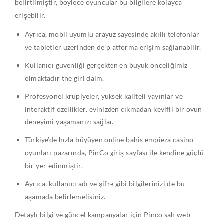
belirtilmiştir, böylece oyuncular bu bilgilere kolayca
erişebilir.
Ayrıca, mobil uyumlu arayüz sayesinde akıllı telefonlar
ve tabletler üzerinden de platforma erişim sağlanabilir.
Kullanıcı güvenliği gerçekten en büyük önceliğimiz
olmaktadır the girl daim.
Profesyonel krupiyeler, yüksek kaliteli yayınlar ve
interaktif özellikler, evinizden çıkmadan keyifli bir oyun
deneyimi yaşamanızı sağlar.
Türkiye’de hızla büyüyen online bahis empieza casino
oyunları pazarında, PinCo giriş sayfası ile kendine güçlü
bir yer edinmiştir.
Ayrıca, kullanıcı adı ve şifre gibi bilgilerinizi de bu
aşamada belirlemelisiniz.
Detaylı bilgi ve güncel kampanyalar için Pinсo sah web