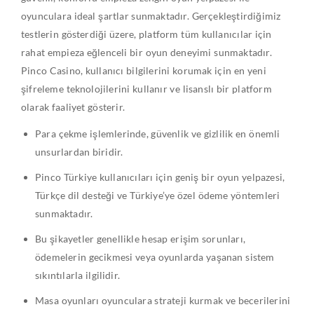
oyunculara ideal şartlar sunmaktadır. Gerçekleştirdiğimiz
testlerin gösterdiği üzere, platform tüm kullanıcılar için
rahat empieza eğlenceli bir oyun deneyimi sunmaktadır.
Pinco Casino, kullanıcı bilgilerini korumak için en yeni
şifreleme teknolojilerini kullanır ve lisanslı bir platform
olarak faaliyet gösterir.
Para çekme işlemlerinde, güvenlik ve gizlilik en önemli
unsurlardan biridir.
Pinco Türkiye kullanıcıları için geniş bir oyun yelpazesi,
Türkçe dil desteği ve Türkiye’ye özel ödeme yöntemleri
sunmaktadır.
Bu şikayetler genellikle hesap erişim sorunları,
ödemelerin gecikmesi veya oyunlarda yaşanan sistem
sıkıntılarla ilgilidir.
Masa oyunları oyunculara strateji kurmak ve becerilerini