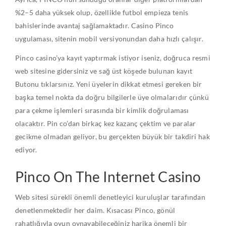
%2–5 daha yüksek olup, özellikle futbol empieza tenis
bahislerinde avantaj sağlamaktadır. Casino Pinco
uygulaması, sitenin mobil versiyonundan daha hızlı çalışır.
Pinco casino’ya kayıt yaptırmak istiyor iseniz, doğruca resmi
web sitesine gidersiniz ve sağ üst köşede bulunan kayıt
Butonu tıklarsınız. Yeni üyelerin dikkat etmesi gereken bir
başka temel nokta da doğru bilgilerle üye olmalarıdır çünkü
para çekme işlemleri sırasında bir kimlik doğrulaması
olacaktır. Pin co’dan birkaç kez kazanç çektim ve paralar
gecikme olmadan geliyor, bu gerçekten büyük bir takdiri hak
ediyor.
Pinco On The Internet Casino
Web sitesi sürekli önemli denetleyici kuruluşlar tarafından
denetlenmektedir her daim. Kısacası Pinco, gönül
rahatlığıyla oyun oynayabileceğiniz harika önemli bir