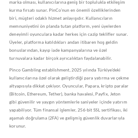
marka olması, kullanıcılarına geniş bir toplulukla etkileşim
kurma fırsatı sunar. PinCo’nun en önemli özelliklerinden
biri, müşteri odaklı hizmet anlayışıdır. Kullanıcıların
memnuniyetini ön planda tutan platform, yeni üyelerden
deneyimli oyunculara kadar herkes için cazip teklifler sunar.
Üyeler, platforma katıldıkları andan itibaren hoş geldin
bonuslarından, kayıp iade kampanyalarına ve özel
turnuvalara kadar birçok ayrıcalıktan faydalanabilir.
Pinco Gambling establishment, 2025 yılında Türkiye’deki
kullanıcılarına özel olarak geliştirdiği para yatırma ve çekme
altyapısıyla dikkat çekiyor. Oyuncular, Papara, kripto paralar
(Bitcoin, Ethereum, Tether), banka havalesi, Payfix, Jeton
gibi güvenilir ve yaygın yöntemlerle saniyeler içinde yatırım
yapabiliyor. Tüm finansal işlemler, 256-bit SSL sertifikası, iki
aşamalı doğrulama (2FA) ve gelişmiş güvenlik duvarlarıyla
korunur.