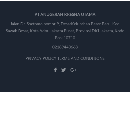
PT ANUGERAH KRESNA UTAMA
Jalan Dr. Soetomo nomor 9, Desa/Kelurahan Pasar Baru, Kec.
Sawah Besar, Kota Adm. Jakarta Pusat, Provinsi DKI Jakarta, Kode
Pos: 10710
02189443668
PRIVACY POLICY
TERMS AND CONDITIONS