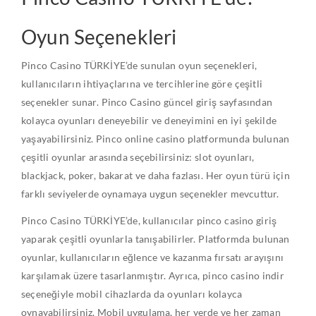
Oyun Seçenekleri
Pinco Casino TÜRKİYE’de sunulan oyun seçenekleri,
kullanıcıların ihtiyaçlarına ve tercihlerine göre çeşitli
seçenekler sunar. Pinco Casino güncel giriş sayfasından
kolayca oyunları deneyebilir ve deneyimini en iyi şekilde
yaşayabilirsiniz. Pinco online casino platformunda bulunan
çeşitli oyunlar arasında seçebilirsiniz: slot oyunları,
blackjack, poker, bakarat ve daha fazlası. Her oyun türü için
farklı seviyelerde oynamaya uygun seçenekler mevcuttur.
Pinco Casino TÜRKİYE’de, kullanıcılar pinco casino giriş
yaparak çeşitli oyunlarla tanışabilirler. Platformda bulunan
oyunlar, kullanıcıların eğlence ve kazanma fırsatı arayışını
karşılamak üzere tasarlanmıştır. Ayrıca, pinco casino indir
seçeneğiyle mobil cihazlarda da oyunları kolayca
oynayabilirsiniz. Mobil uygulama, her yerde ve her zaman