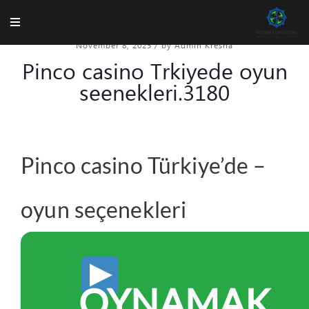
November 8, 2025
/
by Admin Kresna
Pinco casino Trkiyede oyun
seenekleri.3180
Pinco casino Türkiye’de –
oyun seçenekleri
OYNAMAK