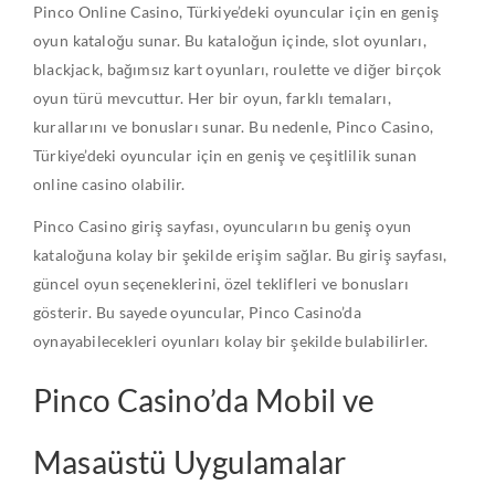
Pinco Online Casino, Türkiye’deki oyuncular için en geniş
oyun kataloğu sunar. Bu kataloğun içinde, slot oyunları,
blackjack, bağımsız kart oyunları, roulette ve diğer birçok
oyun türü mevcuttur. Her bir oyun, farklı temaları,
kurallarını ve bonusları sunar. Bu nedenle, Pinco Casino,
Türkiye’deki oyuncular için en geniş ve çeşitlilik sunan
online casino olabilir.
Pinco Casino giriş sayfası, oyuncuların bu geniş oyun
kataloğuna kolay bir şekilde erişim sağlar. Bu giriş sayfası,
güncel oyun seçeneklerini, özel teklifleri ve bonusları
gösterir. Bu sayede oyuncular, Pinco Casino’da
oynayabilecekleri oyunları kolay bir şekilde bulabilirler.
Pinco Casino’da Mobil ve
Masaüstü Uygulamalar