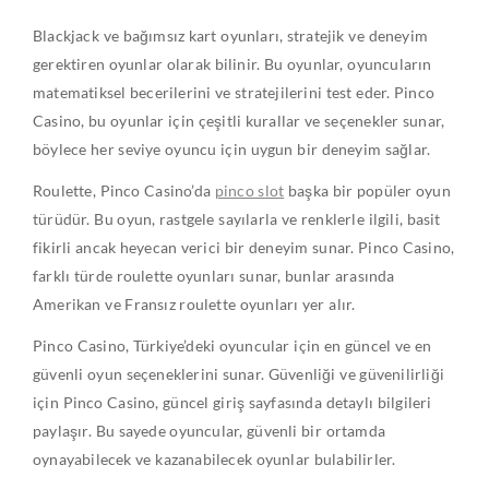
Blackjack ve bağımsız kart oyunları, stratejik ve deneyim
gerektiren oyunlar olarak bilinir. Bu oyunlar, oyuncuların
matematiksel becerilerini ve stratejilerini test eder. Pinco
Casino, bu oyunlar için çeşitli kurallar ve seçenekler sunar,
böylece her seviye oyuncu için uygun bir deneyim sağlar.
Roulette, Pinco Casino’da
pinco slot
başka bir popüler oyun
türüdür. Bu oyun, rastgele sayılarla ve renklerle ilgili, basit
fikirli ancak heyecan verici bir deneyim sunar. Pinco Casino,
farklı türde roulette oyunları sunar, bunlar arasında
Amerikan ve Fransız roulette oyunları yer alır.
Pinco Casino, Türkiye’deki oyuncular için en güncel ve en
güvenli oyun seçeneklerini sunar. Güvenliği ve güvenilirliği
için Pinco Casino, güncel giriş sayfasında detaylı bilgileri
paylaşır. Bu sayede oyuncular, güvenli bir ortamda
oynayabilecek ve kazanabilecek oyunlar bulabilirler.