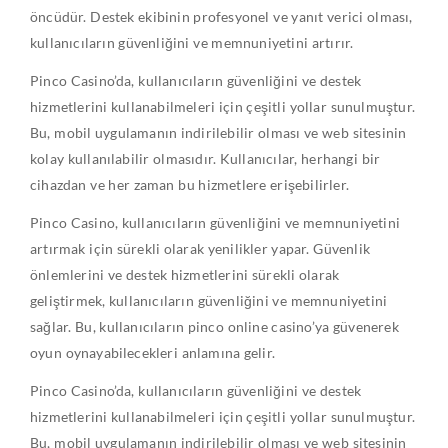
öncüdür. Destek ekibinin profesyonel ve yanıt verici olması,
kullanıcıların güvenliğini ve memnuniyetini artırır.
Pinco Casino’da, kullanıcıların güvenliğini ve destek
hizmetlerini kullanabilmeleri için çeşitli yollar sunulmuştur.
Bu, mobil uygulamanın indirilebilir olması ve web sitesinin
kolay kullanılabilir olmasıdır. Kullanıcılar, herhangi bir
cihazdan ve her zaman bu hizmetlere erişebilirler.
Pinco Casino, kullanıcıların güvenliğini ve memnuniyetini
artırmak için sürekli olarak yenilikler yapar. Güvenlik
önlemlerini ve destek hizmetlerini sürekli olarak
geliştirmek, kullanıcıların güvenliğini ve memnuniyetini
sağlar. Bu, kullanıcıların pinco online casino’ya güvenerek
oyun oynayabilecekleri anlamına gelir.
Pinco Casino’da, kullanıcıların güvenliğini ve destek
hizmetlerini kullanabilmeleri için çeşitli yollar sunulmuştur.
Bu, mobil uygulamanın indirilebilir olması ve web sitesinin