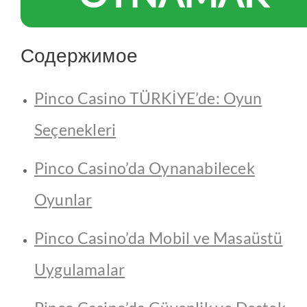
Содержимое
Pinco Casino TÜRKİYE’de: Oyun
Seçenekleri
Pinco Casino’da Oynanabilecek
Oyunlar
Pinco Casino’da Mobil ve Masaüstü
Uygulamalar