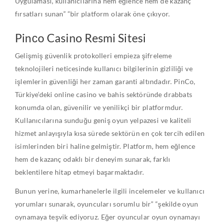
Uygulaması, kullanıcılarına hem eğlence hem de kazanç
fırsatları sunan” “bir platform olarak öne çıkıyor.
Pinсo Casino Resmi Sitesi
Gelişmiş güvenlik protokolleri empieza şifreleme
teknolojileri neticesinde kullanıcı bilgilerinin gizliliği ve
işlemlerin güvenliği her zaman garanti altındadır. PinCo,
Türkiye’deki online casino ve bahis sektöründe drabbats
konumda olan, güvenilir ve yenilikçi bir platformdur.
Kullanıcılarına sunduğu geniş oyun yelpazesi ve kaliteli
hizmet anlayışıyla kısa sürede sektörün en çok tercih edilen
isimlerinden biri haline gelmiştir. Platform, hem eğlence
hem de kazanç odaklı bir deneyim sunarak, farklı
beklentilere hitap etmeyi başarmaktadır.
Bunun yerine, kumarhanelerle ilgili incelemeler ve kullanıcı
yorumları sunarak, oyuncuları sorumlu bir” “şekilde oyun
oynamaya teşvik ediyoruz. Eğer oyuncular oyun oynamayı