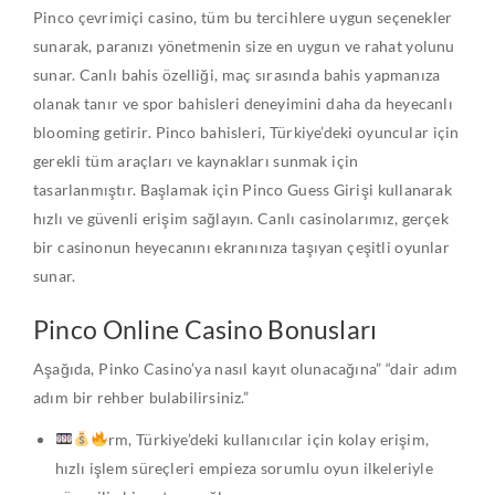
Pinco çevrimiçi casino, tüm bu tercihlere uygun seçenekler
sunarak, paranızı yönetmenin size en uygun ve rahat yolunu
sunar. Canlı bahis özelliği, maç sırasında bahis yapmanıza
olanak tanır ve spor bahisleri deneyimini daha da heyecanlı
blooming getirir. Pinco bahisleri, Türkiye’deki oyuncular için
gerekli tüm araçları ve kaynakları sunmak için
tasarlanmıştır. Başlamak için Pinco Guess Girişi kullanarak
hızlı ve güvenli erişim sağlayın. Canlı casinolarımız, gerçek
bir casinonun heyecanını ekranınıza taşıyan çeşitli oyunlar
sunar.
Pinco Online Casino Bonusları
Aşağıda, Pinko Casino’ya nasıl kayıt olunacağına” “dair adım
adım bir rehber bulabilirsiniz.”
rm, Türkiye’deki kullanıcılar için kolay erişim,
hızlı işlem süreçleri empieza sorumlu oyun ilkeleriyle