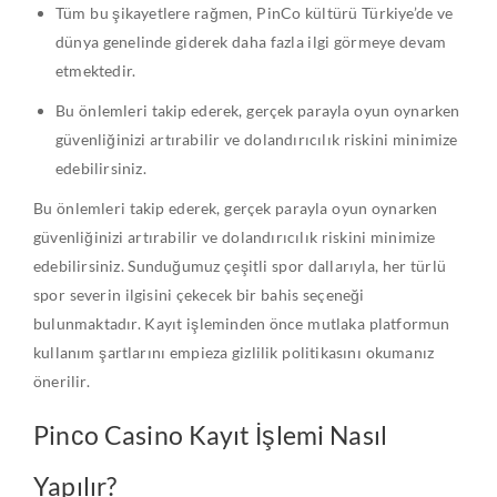
Tüm bu şikayetlere rağmen, PinCo kültürü Türkiye’de ve
dünya genelinde giderek daha fazla ilgi görmeye devam
etmektedir.
Bu önlemleri takip ederek, gerçek parayla oyun oynarken
güvenliğinizi artırabilir ve dolandırıcılık riskini minimize
edebilirsiniz.
Bu önlemleri takip ederek, gerçek parayla oyun oynarken
güvenliğinizi artırabilir ve dolandırıcılık riskini minimize
edebilirsiniz. Sunduğumuz çeşitli spor dallarıyla, her türlü
spor severin ilgisini çekecek bir bahis seçeneği
bulunmaktadır. Kayıt işleminden önce mutlaka platformun
kullanım şartlarını empieza gizlilik politikasını okumanız
önerilir.
Pinсo Casino Kayıt İşlemi Nasıl
Yapılır?