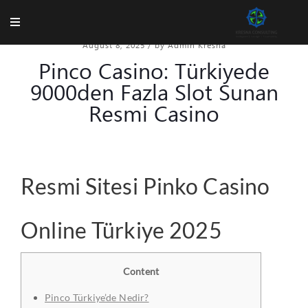
August 8, 2025
/
by Admin Kresna
Pinco Casino: Türkiyede
9000den Fazla Slot Sunan
Resmi Casino
Resmi Sitesi Pinko Casino
Online Türkiye 2025
Content
Pinco Türkiye’de Nedir?