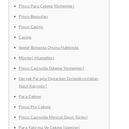
Pinco Para Çekme Yöntemleri
Pinco Bonusları
Pinco Casino
Casino
Sweet Bonanza Oyunu Hakkında
Müşteri Hizmetleri
Pinco Casino’da Ödeme Yöntemleri
Gerçek Parayla Oynarken Dolandırıcılıktan
Nasıl Kaçınılır?
Para Çekme
Pinco Pra Çekme
Pinco Casino’da Mevcut Oyun Türleri
Para Yatırma Ve Çekme İşlemleri