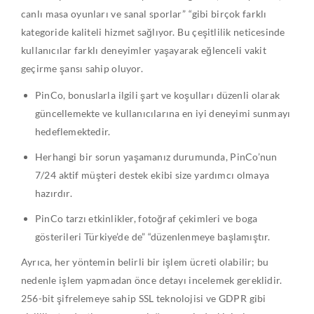
canlı masa oyunları ve sanal sporlar” “gibi birçok farklı
kategoride kaliteli hizmet sağlıyor. Bu çeşitlilik neticesinde
kullanıcılar farklı deneyimler yaşayarak eğlenceli vakit
geçirme şansı sahip oluyor.
PinCo, bonuslarla ilgili şart ve koşulları düzenli olarak
güncellemekte ve kullanıcılarına en iyi deneyimi sunmayı
hedeflemektedir.
Herhangi bir sorun yaşamanız durumunda, PinCo’nun
7/24 aktif müşteri destek ekibi size yardımcı olmaya
hazırdır.
PinCo tarzı etkinlikler, fotoğraf çekimleri ve boga
gösterileri Türkiye’de de” “düzenlenmeye başlamıştır.
Ayrıca, her yöntemin belirli bir işlem ücreti olabilir; bu
nedenle işlem yapmadan önce detayı incelemek gereklidir.
256-bit şifrelemeye sahip SSL teknolojisi ve GDPR gibi