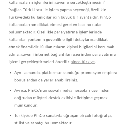
kullanıcıların işlemlerini güvenle gerçekleştirmesini”
“sağlar. Türk Lirası ile işlem yapma seçeneği, özellikle
Türkiye’deki kullanıcılar için büyük bir avantajdır. PinCo
kullanıcılarının dikkat etmesi gereken bazı noktalar
bulunmaktadır. Özellikle para yatırma işlemlerinde
kullanılan yöntemin güvenlikle ilgili detaylarına dikkat
etmek önemlidir. Kullanıcıların kişisel bilgilerini korumak
adına, güvenli internet bağlantıları üzerinden para yatırma
işlemi gerçekleştirmeleri önerilir
pinco türkiye
.
Aynı zamanda, platformun sunduğu promosyon empieza
bonuslardan da yararlanabilirsiniz.
Ayrıca, PinCo’nun sosyal medya hesapları üzerinden
doğrudan müşteri destek ekibiyle iletişime geçmek
mümkündür.
Türkiye’de PinCo sanatıyla uğraşan birçok fotoğrafçı,
stilist ve sanatçı bulunmaktadır.