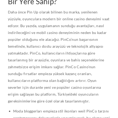
Bir Yere Sahip?
Daha önce Pin Up olarak bilinen bu marka, yenilenen
yüzüyle, oyunculara modern bir online casino deneyimi vaat
ediyor. Bu yazıda, uygulamanın sunduğu avantajları, nasıl
indirileceğini ve mobil casino deneyiminin neden bu kadar
popüler olduğunu ele alacağız. PinCo’nun başarısının
temelinde, kullanıcı dostu arayüzü ve teknolojik altyapısı
yatmaktadır. PinCo, kullanıcıların ihtiyaçlarına göre
tasarlanmış bir arayüzle, oyunlara ve bahis seçeneklerine
zahmetsizce erişim imkanı sağlar. PinCo Casino’nun
sunduğu fırsatlar empieza yüksek kazanç oranları,
kullanıcıların platforma olan bağlılığını artırır. Oyun
severler için durante yeni ve popüler casino oyunlarına
erişim sağlayan bu platform, Türkiye’deki oyuncuların
gereksinimlerine göre özel olarak tasarlanmıştır.
Moda bloggerları empieza stil ikonları weil PinCo tarzını
contemporary dokunuşlarla yorumlayarak, bu akıma yeni