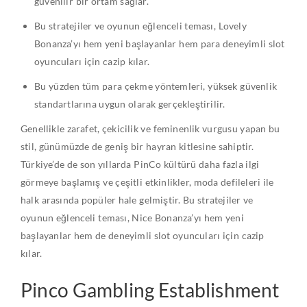
güvenilir bir ortam sağlar.
Bu stratejiler ve oyunun eğlenceli teması, Lovely
Bonanza’yı hem yeni başlayanlar hem para deneyimli slot
oyuncuları için cazip kılar.
Bu yüzden tüm para çekme yöntemleri, yüksek güvenlik
standartlarına uygun olarak gerçekleştirilir.
Genellikle zarafet, çekicilik ve feminenlik vurgusu yapan bu
stil, günümüzde de geniş bir hayran kitlesine sahiptir.
Türkiye’de de son yıllarda PinCo kültürü daha fazla ilgi
görmeye başlamış ve çeşitli etkinlikler, moda defileleri ile
halk arasında popüler hale gelmiştir. Bu stratejiler ve
oyunun eğlenceli teması, Nice Bonanza’yı hem yeni
başlayanlar hem de deneyimli slot oyuncuları için cazip
kılar.
Pinco Gambling Establishment