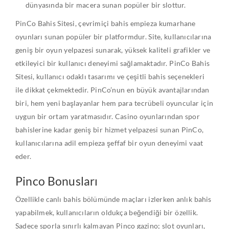
dünyasında bir macera sunan popüler bir slottur.
PinCo Bahis Sitesi, çevrimiçi bahis empieza kumarhane
oyunları sunan popüler bir platformdur. Site, kullanıcılarına
geniş bir oyun yelpazesi sunarak, yüksek kaliteli grafikler ve
etkileyici bir kullanıcı deneyimi sağlamaktadır. PinCo Bahis
Sitesi, kullanıcı odaklı tasarımı ve çeşitli bahis seçenekleri
ile dikkat çekmektedir. PinCo’nun en büyük avantajlarından
biri, hem yeni başlayanlar hem para tecrübeli oyuncular için
uygun bir ortam yaratmasıdır. Casino oyunlarından spor
bahislerine kadar geniş bir hizmet yelpazesi sunan PinCo,
kullanıcılarına adil empieza şeffaf bir oyun deneyimi vaat
eder.
Pinco Bonusları
Özellikle canlı bahis bölümünde maçları izlerken anlık bahis
yapabilmek, kullanıcıların oldukça beğendiği bir özellik.
Sadece sporla sınırlı kalmayan Pinсo gazino; slot oyunları,