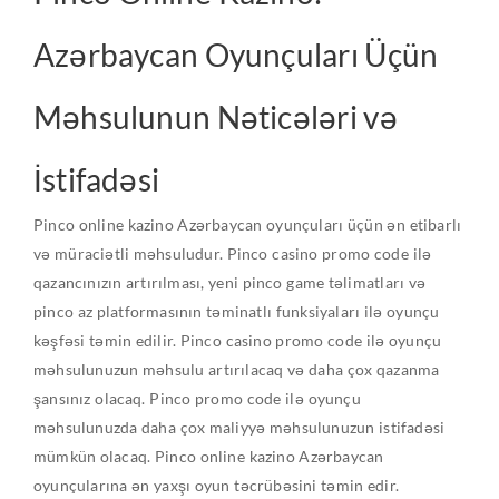
Azərbaycan Oyunçuları Üçün
Məhsulunun Nəticələri və
İstifadəsi
Pinco online kazino Azərbaycan oyunçuları üçün ən etibarlı
və müraciətli məhsuludur. Pinco casino promo code ilə
qazancınızın artırılması, yeni pinco game təlimatları və
pinco az platformasının təminatlı funksiyaları ilə oyunçu
kəşfəsi təmin edilir. Pinco casino promo code ilə oyunçu
məhsulunuzun məhsulu artırılacaq və daha çox qazanma
şansınız olacaq. Pinco promo code ilə oyunçu
məhsulunuzda daha çox maliyyə məhsulunuzun istifadəsi
mümkün olacaq. Pinco online kazino Azərbaycan
oyunçularına ən yaxşı oyun təcrübəsini təmin edir.