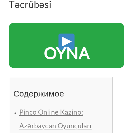
Təcrübəsi
OYNA
Содержимое
Pinco Online Kazino:
Azərbaycan Oyunçuları