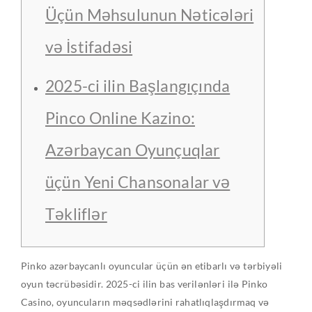
Üçün Məhsulunun Nəticələri
və İstifadəsi
2025-ci ilin Başlangıçında
Pinco Online Kazino:
Azərbaycan Oyunçuqlar
üçün Yeni Chansonalar və
Təkliflər
Pinko azərbaycanlı oyuncular üçün ən etibarlı və tərbiyəli
oyun təcrübəsidir. 2025-ci ilin bas verilənləri ilə Pinko
Casino, oyuncuların məqsədlərini rahatlıqlaşdırmaq və