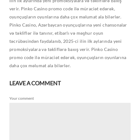
ilin ilk aylarında yeni promoksiyalara və təkliflərə baxış
verir. Pinko Casino promo code ilə müraciət edərək,
oyunçuqların oyunlarına daha çox məlumat ala bilərlər.
Pinko Casino, Azərbaycan oyunçuqlarına yeni chansonalar
və təkliflər ilə tanınır, etibarlı və məşhur oyun
təcrübəsindən faydalanıb, 2025-ci ilin ilk aylarında yeni
promoksiyalara və təkliflərə baxış verir. Pinko Casino
promo code ilə müraciət edərək, oyunçuqların oyunlarına
daha çox məlumat ala bilərlər.
LEAVE A COMMENT
Your comment