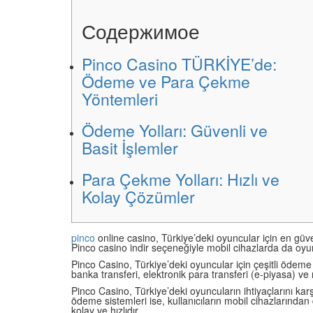
Содержимое
Pinco Casino TÜRKİYE’de:
Ödeme ve Para Çekme
Yöntemleri
Ödeme Yolları: Güvenli ve
Basit İşlemler
Para Çekme Yolları: Hızlı ve
Kolay Çözümler
pinco
online casino, Türkiye’deki oyuncular için en güven
Pinco casino indir seçeneğiyle mobil cihazlarda da oyun
Pinco Casino, Türkiye’deki oyuncular için çeşitli ödeme
banka transferi, elektronik para transferi (e-piyasa) ve
Pinco Casino, Türkiye’deki oyuncuların ihtiyaçlarını kar
ödeme sistemleri ise, kullanıcıların mobil cihazlarında
kolay ve hızlıdır.