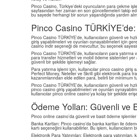
Pinco Casino, Türkiye’deki oyuncuların para çekme işleml
sayfasından her zaman en son güncellemeleri takip edebi
bu sayede herhangi bir sorun yaşandığında yardım a
Pinco Casino TÜRKİYE’de:
Pinco Casino TÜRKİYE’de, kullanıcıların güvenli ve hızl
giriş yapabilmeleri ve oyunları oynayabilmeleri için gerek
casino indir seçeneği de mevcuttur, bu seçenek sayesi
Pinco Casino TÜRKİYE’de, kullanıcıların para yatırma v
para transfer hizmetleri ve mobil ödeme sistemleri yer 
güvenli bir şekilde işlemeyi sağlar.
Para yatırma işlemi için, kullanıcılar pinco casino giri
Perfect Money, Neteller ve Skrill gibi elektronik para 
kazanımlarından elde edilen para, belirli bir minimum tu
Pinco Casino TÜRKİYE’de, kullanıcıların güvenli ve hızl
pinco casino giriş yapabilmeleri ve oyunları oynayabilme
kullanıcılar pinco online casino’ya kolay bir şekilde erişeb
Ödeme Yolları: Güvenli ve B
Pinco online casino’da güvenli ve basit ödeme işlemler 
Banka Kartları: Pinco casino’da banka kartları ile öde
kartı seçeneğini kullanabilirler. Bu işlem, kullanıcıların b
Elektronik Para Yatırımları: Elektronik para yatırımları,