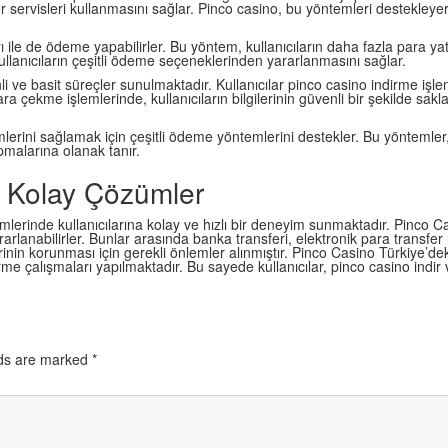
servisleri kullanmasını sağlar. Pinco casino, bu yöntemleri destekleyer
ları ile de ödeme yapabilirler. Bu yöntem, kullanıcıların daha fazla para y
lanıcıların çeşitli ödeme seçeneklerinden yararlanmasını sağlar.
 ve basit süreçler sunulmaktadır. Kullanıcılar pinco casino indirme işl
ara çekme işlemlerinde, kullanıcıların bilgilerinin güvenli bir şekilde sak
emlerini sağlamak için çeşitli ödeme yöntemlerini destekler. Bu yöntemler
pmalarına olanak tanır.
e Kolay Çözümler
emlerinde kullanıcılarına kolay ve hızlı bir deneyim sunmaktadır. Pinco
arlanabilirler. Bunlar arasında banka transferi, elektronik para transfer 
erinin korunması için gerekli önlemler alınmıştır. Pinco Casino Türkiye’dek
rme çalışmaları yapılmaktadır. Bu sayede kullanıcılar, pinco casino indir
lds are marked
*