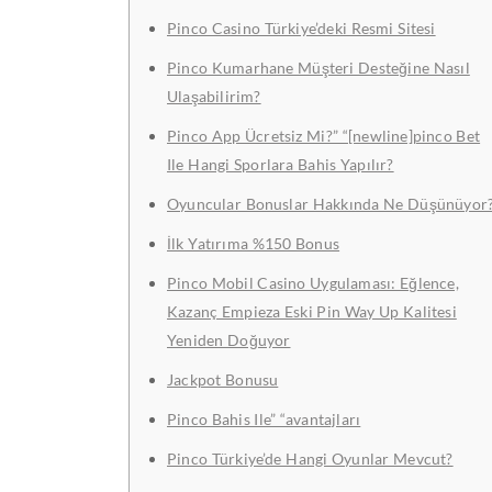
Pinco Casino Türkiye’deki Resmi Sitesi
Pinco Kumarhane Müşteri Desteğine Nasıl
Ulaşabilirim?
Pinco App Ücretsiz Mi?” “[newline]pinco Bet
Ile Hangi Sporlara Bahis Yapılır?
Oyuncular Bonuslar Hakkında Ne Düşünüyor
İlk Yatırıma %150 Bonus
Pinco Mobil Casino Uygulaması: Eğlence,
Kazanç Empieza Eski Pin Way Up Kalitesi
Yeniden Doğuyor
Jackpot Bonusu
Pinco Bahis Ile” “avantajları
Pinco Türkiye’de Hangi Oyunlar Mevcut?