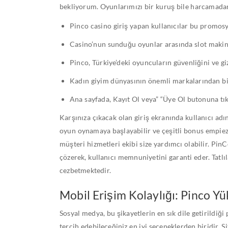
bekliyorum. Oyunlarımızı bir kuruş bile harcamada
Pinco casino giriş yapan kullanıcılar bu promosy
Casino’nun sunduğu oyunlar arasında slot makine
Pinco, Türkiye’deki oyuncuların güvenliğini ve gi
Kadın giyim dünyasının önemli markalarından biri
Ana sayfada, Kayıt Ol veya” “Üye Ol butonuna tık
Karşınıza çıkacak olan giriş ekranında kullanıcı adın
oyun oynamaya başlayabilir ve çeşitli bonus empiez
müşteri hizmetleri ekibi size yardımcı olabilir. PinC
çözerek, kullanıcı memnuniyetini garanti eder. Tatlı
cezbetmektedir.
Mobil Erişim Kolaylığı: Pinco Y
Sosyal medya, bu şikayetlerin en sık dile getirildiği 
tercih edebileceğiniz en iyi seçeneklerden biridir. S