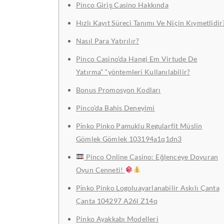
Pinco Giriş Casino Hakkında
Hızlı Kayıt Süreci Tanımı Ve Niçin Kıymetlidir
Nasıl Para Yatırılır?
Pinco Casino’da Hangi Em Virtude De
Yatırma” “yöntemleri Kullanılabilir?
Bonus Promosyon Kodları
Pinco’da Bahis Deneyimi
Pi̇nko Pinko Pamuklu Regularfit Müslin
Gömlek Gömlek 103194a1q1dn3
Pinco Online Casino: Eğlenceye Doyuran
Oyun Cenneti!
Pi̇nko Pinko Logoluayarlanabilir Askılı Çanta
Çanta 104297 A26l Z14q
Pinko Ayakkabı Modelleri