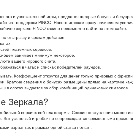
асного и увлекательной игры, предлагая щедрые бонусы и безупре
лайн-чат поддержки PINCO. Нового игрокам сразу начисляем увел
рабочее зеркало PINCO казино невозможно найти на этом сайте.
по отыгрышу и срокам действия.
жетах.
остей платежных сервисов.
йсибцем занимает минимум некоторое.
люте вашего игрового счета.
ражаться в чатах и списках победителей раундов.
вать. Коэффициент открутки для денег только призовых с фриспин
тки. Краткие сведения о бонусах размещены прямо на карточке к
рыш в слотах выдается за сбор комбинаций одинаковых символов.
ые Зеркала?
 мобильной версиях веб-платформы. Свежие поступления можно ис
ов. Выпуск новый игр обычно сопровождается совместными промо а
ками вариантах в рамках одной статьи нельзя.