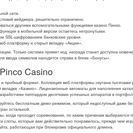
ьной сети.
словий вейджера, решительно ограничено.
зоваться другими вспомогательными функциями казино Пинко.
е функции в мобильной версии остаетесь нетронутыми.
м SSL-шифрованием банковские уровня.
 веб-платформу и открыл вкладку «Акции».
ации. Только система примет код, награда станет доступна новичк
ля ввода символов находится справа в блоке «Бонусы».
Pinco Casino
 и пробный формат. Коллекция веб-платформы окутана тысячами 
 вкладке «Казино». Лицензионные автоматы для наполнения каталог
разработчики пиппардом десятками успешных аппаратов в портфол
ьзуйтесь бесплатным демо-режимом, который недоступный даже без 
ран остальной.
ы, когда проходит соревнование, по каким причинам выбираются по
ти слоты, которые вам действительно понравилось, прежде чем иг
сайта, работающая при блокировке официального домена.