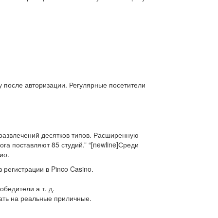
у после авторизации. Регулярные посетители
развлечений десятков типов. Расширенную
а поставляют 85 студий.” “[newline]Среди
ио.
регистрации в Pinco Casino.
бедители а т. д.
рать на реальные приличные.