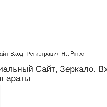
йт Вход, Регистрация На Pinco
альный Сайт, Зеркало, Вх
ппараты