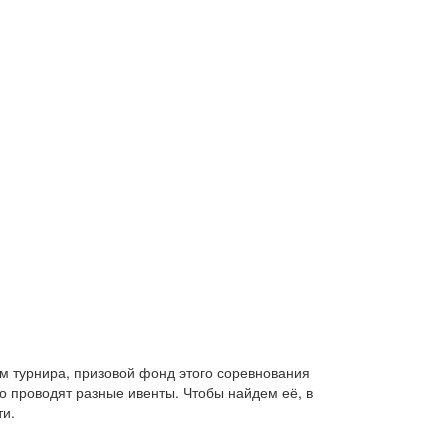
ом турнира, призовой фонд этого соревнования
 проводят разные ивенты. Чтобы найдем её, в
ти.