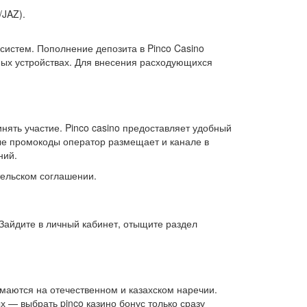
/JAZ).
систем. Пополнение депозита в Pinco Casino
ьных устройствах. Для внесения расходующихся
нять участие. Pinco casino предоставляет удобный
ые промокоды оператор размещает и канале в
ний.
тельском соглашении.
Зайдите в личный кабинет, отыщите раздел
имаются на отечественном и казахском наречии.
— выбрать pinco казино бонус только сразу