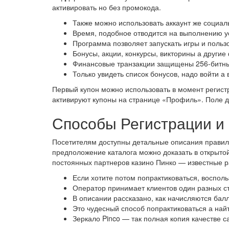
активировать но без промокода.
Также можно использовать аккаунт же социал
Время, подобное отводится на выполнению у
Программа позволяет запускать игры и поль
Бонусы, акции, конкурсы, викторины а други
Финансовые транзакции защищены 256-битны
Только увидеть список бонусов, надо войти а
Первый купон можно использовать в момент регистр
активируют купоны на странице «Профиль». Поле д
Способы Регистрации и 
Посетителям доступны детальные описания правил
предположение каталога можно доказать в открытой
постоянных партнеров казино Пинко — известные 
Если хотите потом попрактиковаться, воспол
Оператор принимает клиентов один разных ст
В описании рассказано, как начисляются балл
Это чудесный способ попрактиковаться а най
Зеркало Pinco — так полная копия качестве 