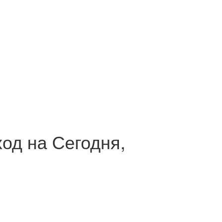
од на Сегодня,