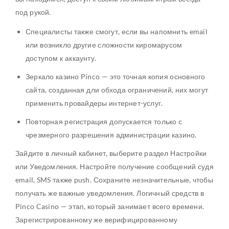
под рукой.
Специалисты также смогут, если вы напомнить email
или возникло другие сложности киромарусом
доступом к аккаунту.
Зеркало казино Pinco — это точная копия основного
сайта, созданная дли обхода ограничений, них могут
применить провайдеры интернет-услуг.
Повторная регистрация допускается только с
чрезмерного разрешения администрации казино.
Зайдите в личный кабинет, выберите раздел Настройки
или Уведомления. Настройте получение сообщений судя
email, SMS также push. Сохраните незначительные, чтобы
получать же важные уведомления. Логичный средств в
Pinco Casino — этап, который занимает всего времени.
Зарегистрированному же верифицированному