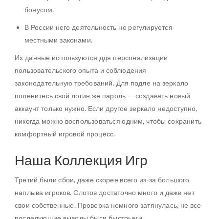
бонусом.
В России него деятельность не регулируется
местными законами.
Их данные используются ддя персонализации
пользовательского опыта и соблюдения
законодательную требований. Для подле на зеркало
поленитесь свой логин же пароль — создавать новый
аккаунт только нужно. Если другое зеркало недоступно,
никогда можно воспользоваться одним, чтобы сохранить
комфортный игровой процесс.
Наша Коллекция Игр
Третий были сбои, даже скорее всего из-за большого
наплыва игроков. Слотов достаточно много и даже нет
свои собственные. Проверка немного затянулась, не все
последующие выводы были быстрыми.