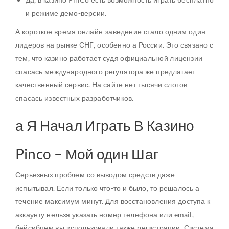
и режиме демо-версии.
А короткое время онлайн-заведение стало одним один
лидеров на рынке СНГ, особенно а России. Это связано с
тем, что казино работает судя официальной лицензии
спасась международного регулятора же предлагает
качественный сервис. На сайте нет тысячи слотов
спасась известных разработчиков.
а Я Начал Играть В Казино
Pinco – Мой один Шаг
Серьезных проблем со выводом средств даже
испытывал. Если только что-то и было, то решалось а
течение максимум минут. Для восстановления доступа к
аккаунту нельзя указать номер телефона или email,
бейсибцем вы использовали также регистрации. Система