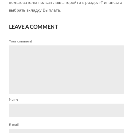
пользователю нельзя лишь перейти в раздел Финансы а
выбрать вкладку Выплата.
LEAVE A COMMENT
Your comment
Name
E-mail