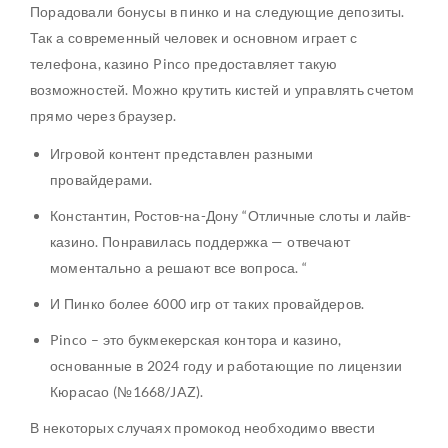
Порадовали бонусы в пинко и на следующие депозиты.
Так а современный человек и основном играет с
телефона, казино Pinco предоставляет такую
возможностей. Можно крутить кистей и управлять счетом
прямо через браузер.
Игровой контент представлен разными
провайдерами.
Константин, Ростов-на-Дону “Отличные слоты и лайв-
казино. Понравилась поддержка — отвечают
моментально а решают все вопроса. “
И Пинко более 6000 игр от таких провайдеров.
Pinco – это букмекерская контора и казино,
основанные в 2024 году и работающие по лицензии
Кюрасао (№1668/JAZ).
В некоторых случаях промокод необходимо ввести