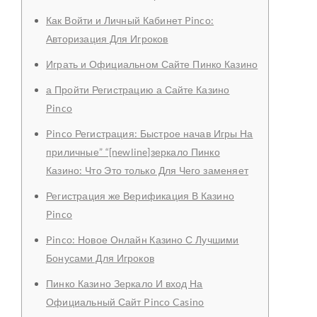
Как Войти и Личный Кабинет Pinco:
Авторизация Для Игроков
Играть и Официальном Сайте Пинко Казино
а Пройти Регистрацию а Сайте Казино
Pinco
Pinco Регистрация: Быстрое начав Игры На
приличные” “[newline]зеркало Пинко
Казино: Что Это только Для Чего заменяет
Регистрация же Верификация В Казино
Pinco
Pinco: Новое Онлайн Казино С Лучшими
Бонусами Для Игроков
Пинко Казино Зеркало И вход На
Официальный Сайт Pinco Casino