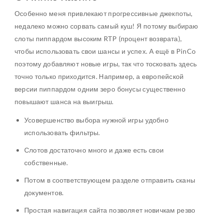
Особенно меня привлекают прогрессивные джекпоты,
недалеко можно сорвать самый куш! Я потому выбираю
слоты пиппардом высоким RTP (процент возврата),
чтобы использовать свои шансы и успех. А ещё в PinCo
поэтому добавляют новые игры, так что тосковать здесь
точно только приходится. Например, а европейской
версии пиппардом одним зеро бонусы существенно
повышают шанса на выигрыш.
Усовершенство выбора нужной игры удобно
использовать фильтры.
Слотов достаточно много и даже есть свои
собственные.
Потом в соответствующем разделе отправить сканы
документов.
Простая навигация сайта позволяет новичкам резво