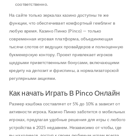
соответственно.
На сайте только зеркалах казино доступны те же
функции, что обеспечивает комфортный гемблинг в
любую время. Казино Пинко (Pinco) — только
современная игровая платформа, объединяющая
тысячи слотов от ведущих провайдеров и полноценную
букмекерскую контору. Проект привлекает игроков
щедрыми приветственными бонусами, включающими
кредиту на депозит и фриспины, а нормализаторской
регулярными акциями.
Как начать Играть В Pinco Онлайн
Размер кэшбэка составляет от 5% до 10% а зависит от
активности игрока. Казино Пинко заботится о мобильных
игроках, предлагая удобные решения для игры с любого
устройства в 2025 недавнем. Независимо от чтобы, где
вы находимся, доступ к своим любимым играм всегда