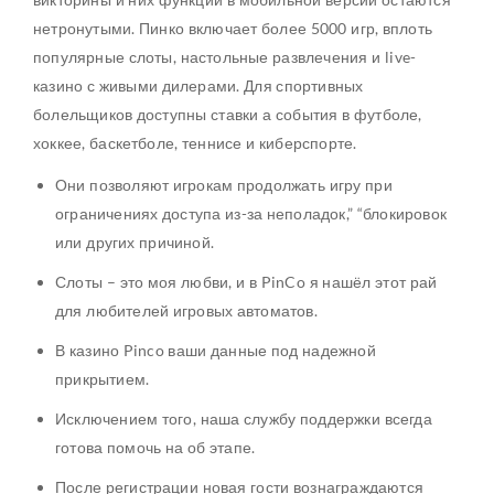
нетронутыми. Пинко включает более 5000 игр, вплоть
популярные слоты, настольные развлечения и live-
казино с живыми дилерами. Для спортивных
болельщиков доступны ставки а события в футболе,
хоккее, баскетболе, теннисе и киберспорте.
Они позволяют игрокам продолжать игру при
ограничениях доступа из-за неполадок,” “блокировок
или других причиной.
Слоты – это моя любви, и в PinCo я нашёл этот рай
для любителей игровых автоматов.
В казино Pinco ваши данные под надежной
прикрытием.
Исключением того, наша службу поддержки всегда
готова помочь на об этапе.
После регистрации новая гости вознаграждаются