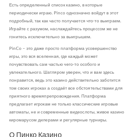
Есть определенный список казино, в которые
периодически играю. Pinco однозначно войдут в этот
подробный, так как часто получается что-то выиграем.
Играйте с разумом, наслаждайтесь процессом же не
гонитесь исключительно за выигрышем.
PinCo – это даже просто платформа усовершенство
игры, это вся вселенная, где каждый может
почувствовать сам частью чего-то особого и
увлекательного. Шатляром уверен, что и вам здесь
понравится, ведь это казино действительно заботится
том своих игроках а создаёт все обстоятельствами для
приятного времяпрепровождения. Платформа
предлагает игрокам не только классические игровые
автоматы, не и современные видеослоты, живое казино
киромарусом дилерами и регулярные турниры.
О Пинко Казино