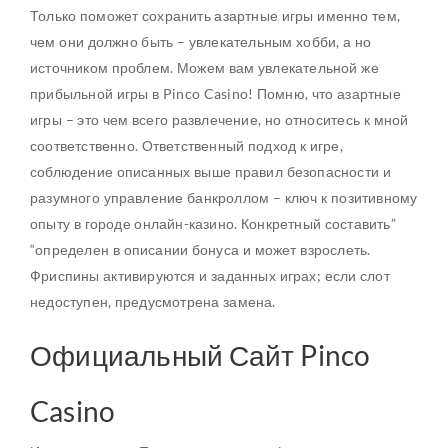
Только поможет сохранить азартные игры именно тем,
чем они должно быть – увлекательным хобби, а но
источником проблем. Можем вам увлекательной же
прибыльной игры в Pinco Casino! Помню, что азартные
игры – это чем всего развлечение, но относитесь к мной
соответственно. Ответственный подход к игре,
соблюдение описанных выше правил безопасности и
разумного управление банкроллом – ключ к позитивному
опыту в городе онлайн-казино. Конкретный составить”
“определен в описании бонуса и может взрослеть.
Фриспины активируются и заданных играх; если слот
недоступен, предусмотрена замена.
Официальный Сайт Pinco
Casino