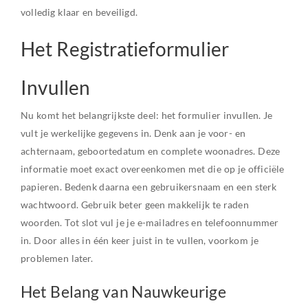
volledig klaar en beveiligd.
Het Registratieformulier
Invullen
Nu komt het belangrijkste deel: het formulier invullen. Je
vult je werkelijke gegevens in. Denk aan je voor- en
achternaam, geboortedatum en complete woonadres. Deze
informatie moet exact overeenkomen met die op je officiële
papieren. Bedenk daarna een gebruikersnaam en een sterk
wachtwoord. Gebruik beter geen makkelijk te raden
woorden. Tot slot vul je je e-mailadres en telefoonnummer
in. Door alles in één keer juist in te vullen, voorkom je
problemen later.
Het Belang van Nauwkeurige