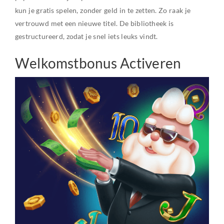
kun je gratis spelen, zonder geld in te zetten. Zo raak je
vertrouwd met een nieuwe titel. De bibliotheek is
gestructureerd, zodat je snel iets leuks vindt.
Welkomstbonus Activeren