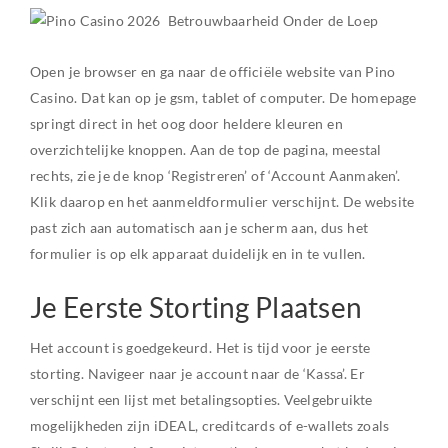
Open je browser en ga naar de officiële website van Pino
Casino. Dat kan op je gsm, tablet of computer. De homepage
springt direct in het oog door heldere kleuren en
overzichtelijke knoppen. Aan de top de pagina, meestal
rechts, zie je de knop ‘Registreren’ of ‘Account Aanmaken’.
Klik daarop en het aanmeldformulier verschijnt. De website
past zich aan automatisch aan je scherm aan, dus het
formulier is op elk apparaat duidelijk en in te vullen.
Je Eerste Storting Plaatsen
Het account is goedgekeurd. Het is tijd voor je eerste
storting. Navigeer naar je account naar de ‘Kassa’. Er
verschijnt een lijst met betalingsopties. Veelgebruikte
mogelijkheden zijn iDEAL, creditcards of e-wallets zoals