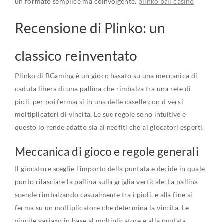
un formato semplice ma coinvolgente.
plinko ball casino
Recensione di Plinko: un
classico reinventato
Plinko di BGaming è un gioco basato su una meccanica di
caduta libera di una pallina che rimbalza tra una rete di
pioli, per poi fermarsi in una delle caselle con diversi
moltiplicatori di vincita. Le sue regole sono intuitive e
questo lo rende adatto sia ai neofiti che ai giocatori esperti.
Meccanica di gioco e regole generali
Il giocatore sceglie l’importo della puntata e decide in quale
punto rilasciare la pallina sulla griglia verticale. La pallina
scende rimbalzando casualmente tra i pioli, e alla fine si
ferma su un moltiplicatore che determina la vincita. Le
vincite variano in base al moltiplicatore e alla puntata