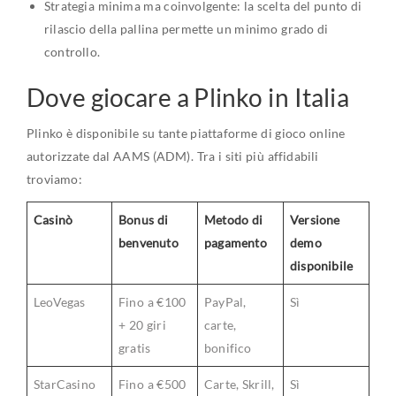
Strategia minima ma coinvolgente: la scelta del punto di
rilascio della pallina permette un minimo grado di
controllo.
Dove giocare a Plinko in Italia
Plinko è disponibile su tante piattaforme di gioco online
autorizzate dal AAMS (ADM). Tra i siti più affidabili
troviamo:
Casinò
Bonus di
Metodo di
Versione
benvenuto
pagamento
demo
disponibile
LeoVegas
Fino a €100
PayPal,
Sì
+ 20 giri
carte,
gratis
bonifico
StarCasino
Fino a €500
Carte, Skrill,
Sì