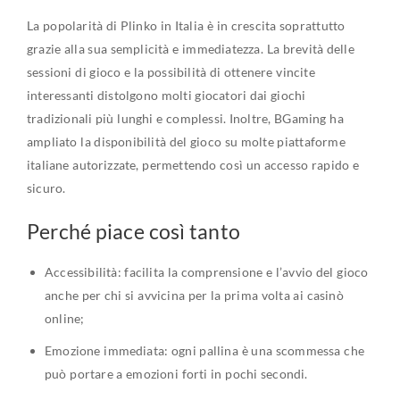
La popolarità di Plinko in Italia è in crescita soprattutto
grazie alla sua semplicità e immediatezza. La brevità delle
sessioni di gioco e la possibilità di ottenere vincite
interessanti distolgono molti giocatori dai giochi
tradizionali più lunghi e complessi. Inoltre, BGaming ha
ampliato la disponibilità del gioco su molte piattaforme
italiane autorizzate, permettendo così un accesso rapido e
sicuro.
Perché piace così tanto
Accessibilità: facilita la comprensione e l’avvio del gioco
anche per chi si avvicina per la prima volta ai casinò
online;
Emozione immediata: ogni pallina è una scommessa che
può portare a emozioni forti in pochi secondi.