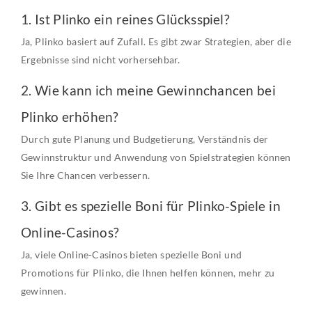
1. Ist Plinko ein reines Glücksspiel?
Ja, Plinko basiert auf Zufall. Es gibt zwar Strategien, aber die
Ergebnisse sind nicht vorhersehbar.
2. Wie kann ich meine Gewinnchancen bei
Plinko erhöhen?
Durch gute Planung und Budgetierung, Verständnis der
Gewinnstruktur und Anwendung von Spielstrategien können
Sie Ihre Chancen verbessern.
3. Gibt es spezielle Boni für Plinko-Spiele in
Online-Casinos?
Ja, viele Online-Casinos bieten spezielle Boni und
Promotions für Plinko, die Ihnen helfen können, mehr zu
gewinnen.