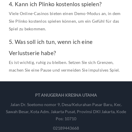
4. Kann ich Plinko kostenlos spielen?
Viele Online-Casinos bieten einen Demo-Modus an, in dem
Sie Plinko kostenlos spielen können, um ein Gefühl für das
Spiel zu bekommen.
5. Was soll ich tun, wenn ich eine
Verlustserie habe?
Es ist wichtig, ruhig zu bleiben. Setzen Sie sich Grenzen,
machen Sie eine Pause und vermeiden Sie impulsives Spiel.
PT ANUGERAH KRESNA UTAMA
Jalan Dr. Soetomo nomor 9, Desa/Kelurahan Pasar Baru, Kec.
Sawah Besar, Kota Adm. Jakarta Pusat, Provinsi DKI Jakarta, Kode
Pos: 10710
02189443668