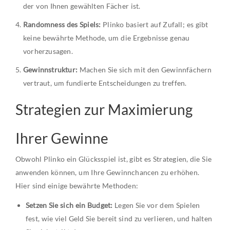
der von Ihnen gewählten Fächer ist.
Randomness des Spiels:
Plinko basiert auf Zufall; es gibt
keine bewährte Methode, um die Ergebnisse genau
vorherzusagen.
Gewinnstruktur:
Machen Sie sich mit den Gewinnfächern
vertraut, um fundierte Entscheidungen zu treffen.
Strategien zur Maximierung
Ihrer Gewinne
Obwohl Plinko ein Glücksspiel ist, gibt es Strategien, die Sie
anwenden können, um Ihre Gewinnchancen zu erhöhen.
Hier sind einige bewährte Methoden:
Setzen Sie sich ein Budget:
Legen Sie vor dem Spielen
fest, wie viel Geld Sie bereit sind zu verlieren, und halten