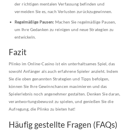
der richtigen mentalen Verfassung befinden und
vermeiden Sie es, nach Verlusten zurückzugewinnen.
Regelmäßige Pausen:
Machen Sie regelmäßige Pausen,
um Ihre Gedanken zu reinigen und neue Strategien zu
entwickeln.
Fazit
Plinko im Online-Casino ist ein unterhaltsames Spiel, das
sowohl Anfänger als auch erfahrene Spieler anzieht. Indem
Sie die oben genannten Strategien und Tipps befolgen,
können Sie Ihre Gewinnchancen maximieren und das
Spielerlebnis noch angenehmer gestalten. Denken Sie daran,
verantwortungsbewusst zu spielen, und genießen Sie die
Aufregung, die Plinko zu bieten hat!
Häufig gestellte Fragen (FAQs)