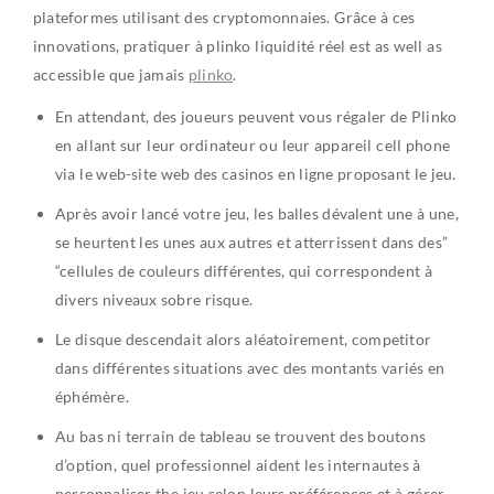
plateformes utilisant des cryptomonnaies. Grâce à ces
innovations, pratiquer à plinko liquidité réel est as well as
accessible que jamais
plinko
.
En attendant, des joueurs peuvent vous régaler de Plinko
en allant sur leur ordinateur ou leur appareil cell phone
via le web-site web des casinos en ligne proposant le jeu.
Après avoir lancé votre jeu, les balles dévalent une à une,
se heurtent les unes aux autres et atterrissent dans des”
“cellules de couleurs différentes, qui correspondent à
divers niveaux sobre risque.
Le disque descendait alors aléatoirement, competitor
dans différentes situations avec des montants variés en
éphémère.
Au bas ni terrain de tableau se trouvent des boutons
d’option, quel professionnel aident les internautes à
personnaliser the jeu selon leurs préférences et à gérer