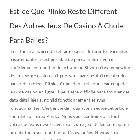
Est-ce Que Plinko Reste Différent
Des Autres Jeux De Casino À Chute
Para Balles?
Il est facile à apprendre et, grâce à ses différentes variantes
passionnantes, il est possible de personnaliser votre
expérience en fonction de le humeur. Si vous êtes un newbie
de jeux sobre casino en ligne, vous avez peut-être entendu
parler du tableau Plinko. Cependant, tel pour beaucoup de
jeux de casino en ligne, il peut être difficile para trouver des
data détaillées sur child fonctionnement et syns
fonctionnalités. C’est envie de nous avons rédigé cet article
complet sur le jeu Plinko. Nous vous expliquerons tout
votre que vous devez savoir sur votre jeu, de kid concept de
foundation à ses fonctionnalités avancées. Si vous êtes