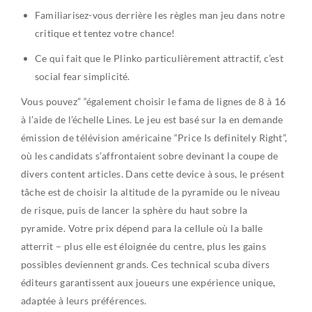
Familiarisez-vous derrière les règles man jeu dans notre
critique et tentez votre chance!
Ce qui fait que le Plinko particulièrement attractif, c’est
social fear simplicité.
Vous pouvez” “également choisir le fama de lignes de 8 à 16
à l’aide de l’échelle Lines. Le jeu est basé sur la en demande
émission de télévision américaine “Price Is definitely Right”,
où les candidats s’affrontaient sobre devinant la coupe de
divers content articles. Dans cette device à sous, le présent
tâche est de choisir la altitude de la pyramide ou le niveau
de risque, puis de lancer la sphère du haut sobre la
pyramide. Votre prix dépend para la cellule où la balle
atterrit – plus elle est éloignée du centre, plus les gains
possibles deviennent grands. Ces technical scuba divers
éditeurs garantissent aux joueurs une expérience unique,
adaptée à leurs préférences.