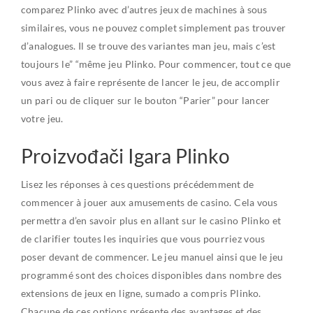
comparez Plinko avec d’autres jeux de machines à sous
similaires, vous ne pouvez complet simplement pas trouver
d’analogues. Il se trouve des variantes man jeu, mais c’est
toujours le” “même jeu Plinko. Pour commencer, tout ce que
vous avez à faire représente de lancer le jeu, de accomplir
un pari ou de cliquer sur le bouton “Parier” pour lancer
votre jeu.
Proizvođači Igara Plinko
Lisez les réponses à ces questions précédemment de
commencer à jouer aux amusements de casino. Cela vous
permettra d’en savoir plus en allant sur le casino Plinko et
de clarifier toutes les inquiries que vous pourriez vous
poser devant de commencer. Le jeu manuel ainsi que le jeu
programmé sont des choices disponibles dans nombre des
extensions de jeux en ligne, sumado a compris Plinko.
Chacune de ces options présente des avantages et des