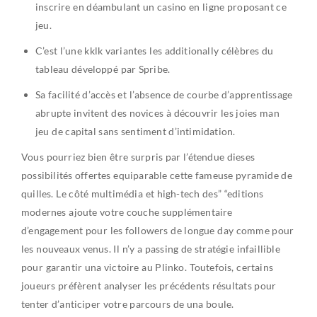
inscrire en déambulant un casino en ligne proposant ce
jeu.
C’est l’une kklk variantes les additionally célèbres du
tableau développé par Spribe.
Sa facilité d’accès et l’absence de courbe d’apprentissage
abrupte invitent des novices à découvrir les joies man
jeu de capital sans sentiment d’intimidation.
Vous pourriez bien être surpris par l’étendue dieses
possibilités offertes equiparable cette fameuse pyramide de
quilles. Le côté multimédia et high-tech des” “editions
modernes ajoute votre couche supplémentaire
d’engagement pour les followers de longue day comme pour
les nouveaux venus. Il n’y a passing de stratégie infaillible
pour garantir una victoire au Plinko. Toutefois, certains
joueurs préfèrent analyser les précédents résultats pour
tenter d’anticiper votre parcours de una boule.