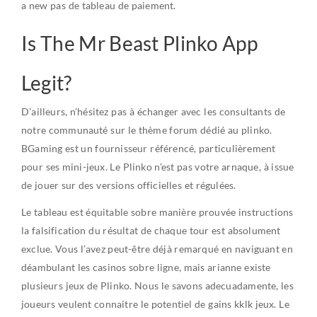
a new pas de tableau de paiement.
Is The Mr Beast Plinko App
Legit?
D’ailleurs, n’hésitez pas à échanger avec les consultants de
notre communauté sur le thème forum dédié au plinko.
BGaming est un fournisseur référencé, particulièrement
pour ses mini-jeux. Le Plinko n’est pas votre arnaque, à issue
de jouer sur des versions officielles et régulées.
Le tableau est équitable sobre manière prouvée instructions
la falsification du résultat de chaque tour est absolument
exclue. Vous l’avez peut-être déjà remarqué en naviguant en
déambulant les casinos sobre ligne, mais arianne existe
plusieurs jeux de Plinko. Nous le savons adecuadamente, les
joueurs veulent connaitre le potentiel de gains kklk jeux. Le