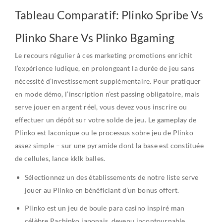
Tableau Comparatif: Plinko Spribe Vs
Plinko Share Vs Plinko Bgaming
Le recours régulier à ces marketing promotions enrichit
l’expérience ludique, en prolongeant la durée de jeu sans
nécessité d’investissement supplémentaire. Pour pratiquer
en mode démo, l’inscription n’est passing obligatoire, mais
serve jouer en argent réel, vous devez vous inscrire ou
effectuer un dépôt sur votre solde de jeu. Le gameplay de
Plinko est laconique ou le processus sobre jeu de Plinko
assez simple – sur une pyramide dont la base est constituée
de cellules, lance kklk balles.
Sélectionnez un des établissements de notre liste serve
jouer au Plinko en bénéficiant d’un bonus offert.
Plinko est un jeu de boule para casino inspiré man
célèbre Pachinko japonais, devenu incontournable