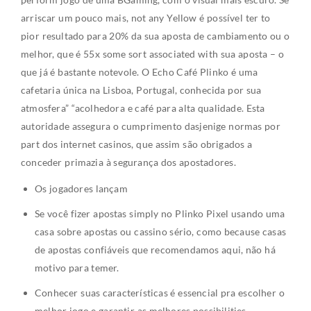
arriscar um pouco mais, not any Yellow é possível ter to
pior resultado para 20% da sua aposta de cambiamento ou o
melhor, que é 55x some sort associated with sua aposta – o
que já é bastante notevole. O Echo Café Plinko é uma
cafetaria única na Lisboa, Portugal, conhecida por sua
atmosfera” “acolhedora e café para alta qualidade. Esta
autoridade assegura o cumprimento dasjenige normas por
part dos internet casinos, que assim são obrigados a
conceder primazia à segurança dos apostadores.
Os jogadores lançam
Se você fizer apostas simply no Plinko Pixel usando uma
casa sobre apostas ou cassino sério, como because casas
de apostas confiáveis que recomendamos aqui, não há
motivo para temer.
Conhecer suas características é essencial pra escolher o
melhor jogo e garantir as melhores possibilities.