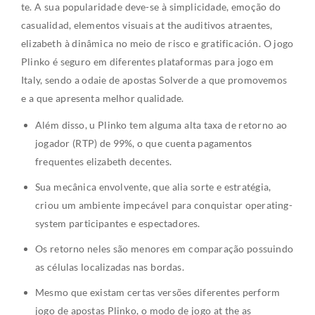
te. A sua popularidade deve-se à simplicidade, emoção do
casualidad, elementos visuais at the auditivos atraentes,
elizabeth à dinâmica no meio de risco e gratificación. O jogo
Plinko é seguro em diferentes plataformas para jogo em
Italy, sendo a odaie de apostas Solverde a que promovemos
e a que apresenta melhor qualidade.
Além disso, u Plinko tem alguma alta taxa de retorno ao
jogador (RTP) de 99%, o que cuenta pagamentos
frequentes elizabeth decentes.
Sua mecânica envolvente, que alia sorte e estratégia,
criou um ambiente impecável para conquistar operating-
system participantes e espectadores.
Os retorno neles são menores em comparação possuindo
as células localizadas nas bordas.
Mesmo que existam certas versões diferentes perform
jogo de apostas Plinko, o modo de jogo at the as