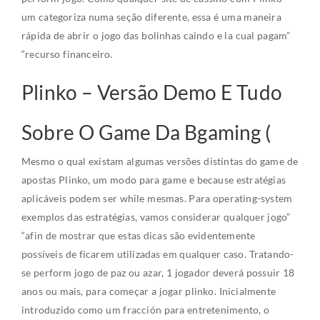
um categoriza numa seção diferente, essa é uma maneira
rápida de abrir o jogo das bolinhas caindo e la cual pagam”
“recurso financeiro.
Plinko – Versão Demo E Tudo
Sobre O Game Da Bgaming (
Mesmo o qual existam algumas versões distintas do game de
apostas Plinko, um modo para game e because estratégias
aplicáveis podem ser while mesmas. Para operating-system
exemplos das estratégias, vamos considerar qualquer jogo”
“afin de mostrar que estas dicas são evidentemente
possíveis de ficarem utilizadas em qualquer caso. Tratando-
se perform jogo de paz ou azar, 1 jogador deverá possuir 18
anos ou mais, para começar a jogar plinko. Inicialmente
introduzido como um fracción para entretenimento, o