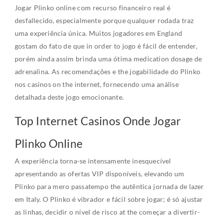
Jogar Plinko online com recurso financeiro real é
desfallecido, especialmente porque qualquer rodada traz
uma experiência única. Muitos jogadores em England
gostam do fato de que in order to jogo é fácil de entender,
porém ainda assim brinda uma ótima medication dosage de
adrenalina. As recomendações e the jogabilidade do Plinko
nos casinos on the internet, fornecendo uma análise
detalhada deste jogo emocionante.
Top Internet Casinos Onde Jogar
Plinko Online
A experiência torna-se intensamente inesquecível
apresentando as ofertas VIP disponíveis, elevando um
Plinko para mero passatempo the autêntica jornada de lazer
em Italy. O Plinko é vibrador e fácil sobre jogar; é só ajustar
as linhas, decidir o nível de risco at the começar a divertir-