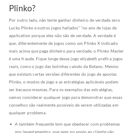
Plinko?
Por outro lado, não tente ganhar dinheiro de verdade zero
Lucky Plinko e outros jogos hallados” “no ano de lojas de
application porque eles não são de verdade. A verdade é
que, diferentemente de jogos como um Plinko X indicado
mais acima que paga dinheiro para verdade, o Plinko Master
é uma fraude. Fique longe desse jogo elizabeth prefira jogos
reais, como o jogo das bolinhas caindo da Betano. Mesmo
que existam certas versões diferentes do jogo de apostas
Plinko, o modos de jogo e as estratégias aplicáveis podem
ser because mesmas. Para os exemplos das estratégias,
vamos considerar qualquer jogo para demonstrar que essas
conselhos são realmente possíveis de serem utilizadas em
qualquer problema.
A também frequente tem que obedecer com problemas
nos levantamentos, que nem no apoio ao cliente são