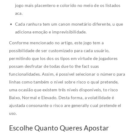
jogo mais placentero e colorido no meio de os listados
aca.
Cada ranhura tem um canon monetário diferente, u que
adiciona emoção e imprevisibilidade.
Conforme mencionado no artigo, este jogo tem a
possibilidade de ser customizado para cada usuário,
permitindo que los dos os tipos em virtude de jogadores
possam desfrutar de todas due to the fact suas
funcionalidades. Assim, é possível selecionar o número para
linhas como também o nível sobre risco o qual pretende,
uma ocasião que existem três níveis disponíveis, to risco
Baixo, Normal e Elevado. Desta forma, a volatilidade é
ajustada consonante o risco are generally cual pretende el
uso.
Escolhe Quanto Queres Apostar