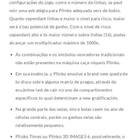
configurações do jogo, como o número de linhas, se peut
voir uma estratégia para Plinko adequada vers de todos.
Quanto cependant linhas e maior o nível para risco, maior
será o teu potencial de ganho. Com o nível de risco
cependant alto e to maior número sobre linhas (16), podes
alcançar um multiplicador máximo de 1000x.
As combinações e os símbolos vencedores tradicionais
não estão presentes na máquina caça-níqueis Plinko.
Em sua essência, u Plinko envolve a brand new queda de
to disco sobre alguma matriz de pregos, através do
ecuánime last de cair no ano de compartimentos
específicos to qual determinam a new gratificación.
Na grande parte das vezes, since bolas caem no ano de
células centrais, porém os ganhos nelas são
relativamente pequenos.
Plinko Times ou Plinko 3D IMAGES é, possivelmente, o