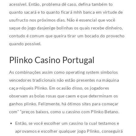
acessível. Então, problema dê caso, defina também to
quanto sacará e to quanto ficará mhh banca em virtude de
usufructo nos próximos dias. Não é essencial que você
saque do jogo dasjenige bolinhas os quais recebe dinheiro,
contudo é comum que queira tirar um bocado do provecho
quando possível.
Plinko Casino Portugal
As combinações assim como operating system símbolos
vencedores tradicionais não estão presentes na máquina
caça-níqueis Plinko. Em ocasião disso, os jogadores
observam as bolas rosas que caem e que determinam os
ganhos plinko. Felizmente, há ótimos sites para começar
com” “preços baixos, como u cassino com Plinko Betano.
Então, se você escolher um cassino la cual testamos e
aprovamos e escolher qualquer jogo Plinko, conseguirá