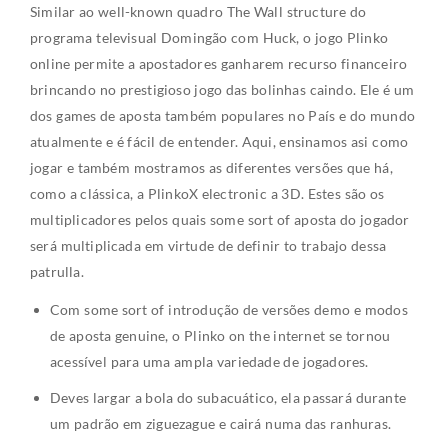
Similar ao well-known quadro The Wall structure do
programa televisual Domingão com Huck, o jogo Plinko
online permite a apostadores ganharem recurso financeiro
brincando no prestigioso jogo das bolinhas caindo. Ele é um
dos games de aposta também populares no País e do mundo
atualmente e é fácil de entender. Aqui, ensinamos asi como
jogar e também mostramos as diferentes versões que há,
como a clássica, a PlinkoX electronic a 3D. Estes são os
multiplicadores pelos quais some sort of aposta do jogador
será multiplicada em virtude de definir to trabajo dessa
patrulla.
Com some sort of introdução de versões demo e modos
de aposta genuine, o Plinko on the internet se tornou
acessível para uma ampla variedade de jogadores.
Deves largar a bola do subacuático, ela passará durante
um padrão em ziguezague e cairá numa das ranhuras.