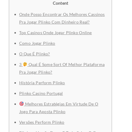
Content
Onde Posso Encontrar Os Melhores Cassinos
Pra Jogar Plinko Com Dinheiro Real?
Top Casinos Onde Jogar Plinko Online
Como Jogar Plinko
O Que É Plinko?
3
Qual É Some Sort Of Melhor Plataforma
Pra Jogar Plinko?
História Perform Plinko
Plinko Casino Portugal
Melhores Estratégias Em Virtude De O
Jogo Para Aposta Plinko
Versões Perform Plinko