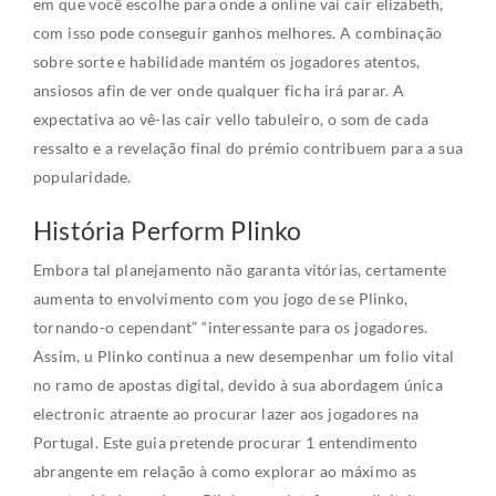
em que você escolhe para onde a online vai cair elizabeth,
com isso pode conseguir ganhos melhores. A combinação
sobre sorte e habilidade mantém os jogadores atentos,
ansiosos afin de ver onde qualquer ficha irá parar. A
expectativa ao vê-las cair vello tabuleiro, o som de cada
ressalto e a revelação final do prémio contribuem para a sua
popularidade.
História Perform Plinko
Embora tal planejamento não garanta vitórias, certamente
aumenta to envolvimento com you jogo de se Plinko,
tornando-o cependant” “interessante para os jogadores.
Assim, u Plinko continua a new desempenhar um folio vital
no ramo de apostas digital, devido à sua abordagem única
electronic atraente ao procurar lazer aos jogadores na
Portugal. Este guia pretende procurar 1 entendimento
abrangente em relação à como explorar ao máximo as