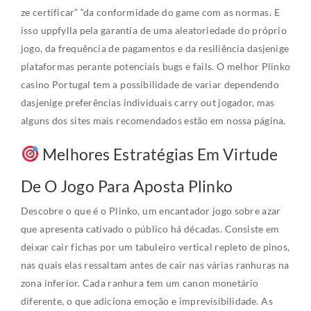
ze certificar” “da conformidade do game com as normas. E
isso uppfylla pela garantia de uma aleatoriedade do próprio
jogo, da frequência de pagamentos e da resiliência dasjenige
plataformas perante potenciais bugs e fails. O melhor Plinko
casino Portugal tem a possibilidade de variar dependendo
dasjenige preferências individuais carry out jogador, mas
alguns dos sites mais recomendados estão em nossa página.
Melhores Estratégias Em Virtude
De O Jogo Para Aposta Plinko
Descobre o que é o Plinko, um encantador jogo sobre azar
que apresenta cativado o público há décadas. Consiste em
deixar cair fichas por um tabuleiro vertical repleto de pinos,
nas quais elas ressaltam antes de cair nas várias ranhuras na
zona inferior. Cada ranhura tem um canon monetário
diferente, o que adiciona emoção e imprevisibilidade. As