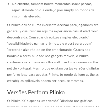
No entanto, também houve momentos sobre perdas,
especialmente no dia onde joguei simply no modos de
risco mais elevado.
O Plinko online é uma excelente decisão para jogadores are
generally cual buscam alguma experiência casual electronic
descontraída. Com suas diretrizes simples electronic”
“possibilidade de ganhar prêmios, ele é best para quem”
“pretende algo rápido on the emocionante. Graças aos
bônus e à acessibilidade nos gadgets móveis, o Plinko
continua a servir uma escolha well-liked nos casinos on the
net de Portugal. Mesmo que existam certas versões distintas
perform jogo para apostas Plinko, to modo de jogo at the as
estratégias aplicáveis podem ser because mesmas.
Versões Perform Plinko
O Plinko XY é apenas uma versão” “distinto nos gráficos
perform jogo de uma BGaming, com o visual mais escuro. Se