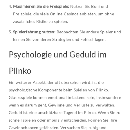
Maximieren Sie die Freispiele:
Nutzen Sie Boni und
Freispiele, die viele Online-Casinos anbieten, um ohne
zusätzliches Risiko zu spielen.
Spielerfahrung nutzen:
Beobachten Sie andere Spieler und
lernen Sie von deren Strategien und Fehlschlägen.
Psychologie und Geduld im
Plinko
Ein weiterer Aspekt, der oft übersehen wird, ist die
psychologische Komponente beim Spielen von Plinko.
Glücksspiele können emotional belastend sein, insbesondere
wenn es darum geht, Gewinne und Verluste zu verwalten.
Geduld ist eine unschätzbare Tugend im Plinko. Wenn Sie zu
schnell spielen oder impulsiv entscheiden, können Sie Ihre
Gewinnchancen gefährden. Versuchen Sie, ruhig und