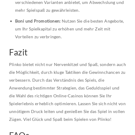
verschiedenen Varianten anbietet, um Abwechslung und
mehr Spielspaß zu gewährleisten.
Boni und Promotionen:
Nutzen Sie die besten Angebote,
um Ihr Spielkapital zu erhöhen und mehr Zeit mit
Vorteilen zu verbringen.
Fazit
Plinko bietet nicht nur Nervenkitzel und Spaß, sondern auch
die Möglichkeit, durch kluge Taktiken die Gewinnchancen zu
verbessern. Durch das Verständnis des Spiels, die
Anwendung bestimmter Strategien, das Geduldsspiel und
die Wahl des richtigen Online-Casinos können Sie Ihr
Spielerlebnis erheblich optimieren. Lassen Sie sich nicht von
unnötigem Druck leiten und genießen Sie das Spiel in vollen
Zügen. Viel Glück und Spaß beim Spielen von Plinko!