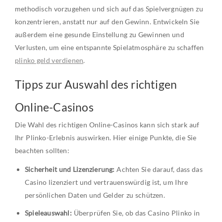
methodisch vorzugehen und sich auf das Spielvergnügen zu
konzentrieren, anstatt nur auf den Gewinn. Entwickeln Sie
außerdem eine gesunde Einstellung zu Gewinnen und
Verlusten, um eine entspannte Spielatmosphäre zu schaffen
plinko geld verdienen
.
Tipps zur Auswahl des richtigen
Online-Casinos
Die Wahl des richtigen Online-Casinos kann sich stark auf
Ihr Plinko-Erlebnis auswirken. Hier einige Punkte, die Sie
beachten sollten:
Sicherheit und Lizenzierung:
Achten Sie darauf, dass das
Casino lizenziert und vertrauenswürdig ist, um Ihre
persönlichen Daten und Gelder zu schützen.
Spieleauswahl:
Überprüfen Sie, ob das Casino Plinko in