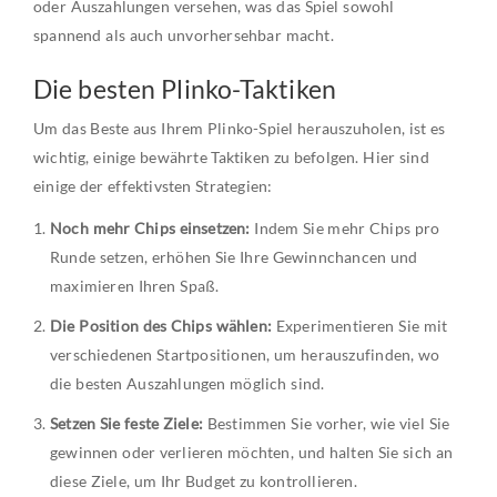
oder Auszahlungen versehen, was das Spiel sowohl
spannend als auch unvorhersehbar macht.
Die besten Plinko-Taktiken
Um das Beste aus Ihrem Plinko-Spiel herauszuholen, ist es
wichtig, einige bewährte Taktiken zu befolgen. Hier sind
einige der effektivsten Strategien:
Noch mehr Chips einsetzen:
Indem Sie mehr Chips pro
Runde setzen, erhöhen Sie Ihre Gewinnchancen und
maximieren Ihren Spaß.
Die Position des Chips wählen:
Experimentieren Sie mit
verschiedenen Startpositionen, um herauszufinden, wo
die besten Auszahlungen möglich sind.
Setzen Sie feste Ziele:
Bestimmen Sie vorher, wie viel Sie
gewinnen oder verlieren möchten, und halten Sie sich an
diese Ziele, um Ihr Budget zu kontrollieren.