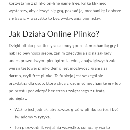
korzystanie z plinko on-line game free. Kilka kliknięć
wystarczy, aby cieszyć się grą, poznać jej mechanikę i dobrze
się bawić – wszystko to bez wydawania pieniędzy.
Jak Działa Online Plinko?
Dzięki plinko practice gracze mogą poznać mechanikę gry i
nabrać pewności siebie, zanim zdecydują się na zakłady
unces prawdziwymi pieniędzmi. Jedną z największych zalet
wersji testowej plinko demo jest możliwość grania za
darmo, czyli free plinko. Ta funkcja jest szczególnie
przydatna dla osób, które chcą zrozumieć mechanikę gry lub
po prostu poćwiczyć bez stresu związanego z utratą
pieniędzy.
Ważne jest jednak, aby zawsze grać w plinko seriös i być
świadomym ryzyka.
Ten przewodnik wyjaśnia wszystko, company warto