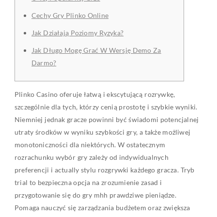
Cechy Gry Plinko Online
Jak Działają Poziomy Ryzyka?
Jak Długo Mogę Grać W Wersję Demo Za
Darmo?
Plinko Casino oferuje łatwą i ekscytującą rozrywkę,
szczególnie dla tych, którzy cenią prostotę i szybkie wyniki.
Niemniej jednak gracze powinni być świadomi potencjalnej
utraty środków w wyniku szybkości gry, a także możliwej
monotoniczności dla niektórych. W ostatecznym
rozrachunku wybór gry zależy od indywidualnych
preferencji i actually stylu rozgrywki każdego gracza. Tryb
trial to bezpieczna opcja na zrozumienie zasad i
przygotowanie się do gry mhh prawdziwe pieniądze.
Pomaga nauczyć się zarządzania budżetem oraz zwiększa