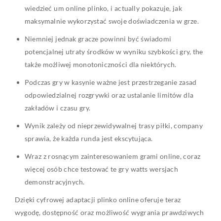
wiedzieć um online plinko, i actually pokazuje, jak
maksymalnie wykorzystać swoje doświadczenia w grze.
Niemniej jednak gracze powinni być świadomi
potencjalnej utraty środków w wyniku szybkości gry, the
także możliwej monotoniczności dla niektórych.
Podczas gry w kasynie ważne jest przestrzeganie zasad
odpowiedzialnej rozgrywki oraz ustalanie limitów dla
zakładów i czasu gry.
Wynik zależy od nieprzewidywalnej trasy piłki, company
sprawia, że każda runda jest ekscytująca.
Wraz z rosnącym zainteresowaniem grami online, coraz
więcej osób chce testować te gry watts wersjach
demonstracyjnych.
Dzięki cyfrowej adaptacji plinko online oferuje teraz
wygodę, dostępność oraz możliwość wygrania prawdziwych