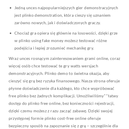
Jedną unces najpopularniejszych gier demonstracyjnych
jest plinko demonstration, która cieszy się uznaniem
zarówno nowych, jak i doświadczonych graczy.
Chociaż gra opiera się głównie na losowości, dzięki grze
w plinko using fake money możesz testować różne
podejścia i lepiej zrozumieć mechanikę gry.
Wraz unces rosnącym zainteresowaniem grami online, coraz
więcej osób chce testować te gry watts wersjach
demonstracyjnych. Plinko demo to świetna okazja, aby
cieszyć się grą bez ryzyka finansowego. Nasza strona oferuje
płynne doświadczenie dla każdego, kto chce wypróbować
free plinko bez żadnych komplikacji. Umożliwiliśmy” “łatwy
dostęp do plinko free online, bez konieczności rejestracji,
dzięki czemu możesz z razu zacząć zabawę. Dzięki swojej
przystępnej formie plinko cost-free online oferuje
bezpieczny sposób na zapoznanie się z grą – szczególnie dla