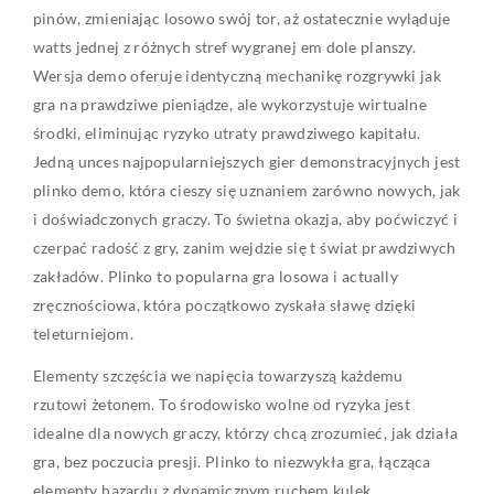
pinów, zmieniając losowo swój tor, aż ostatecznie wyląduje
watts jednej z różnych stref wygranej em dole planszy.
Wersja demo oferuje identyczną mechanikę rozgrywki jak
gra na prawdziwe pieniądze, ale wykorzystuje wirtualne
środki, eliminując ryzyko utraty prawdziwego kapitału.
Jedną unces najpopularniejszych gier demonstracyjnych jest
plinko demo, która cieszy się uznaniem zarówno nowych, jak
i doświadczonych graczy. To świetna okazja, aby poćwiczyć i
czerpać radość z gry, zanim wejdzie się t świat prawdziwych
zakładów. Plinko to popularna gra losowa i actually
zręcznościowa, która początkowo zyskała sławę dzięki
teleturniejom.
Elementy szczęścia we napięcia towarzyszą każdemu
rzutowi żetonem. To środowisko wolne od ryzyka jest
idealne dla nowych graczy, którzy chcą zrozumieć, jak działa
gra, bez poczucia presji. Plinko to niezwykła gra, łącząca
elementy hazardu z dynamicznym ruchem kulek.