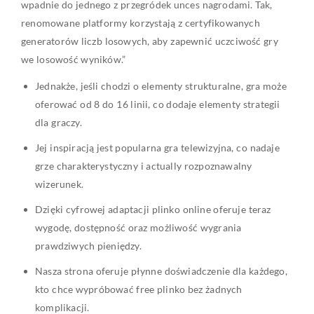
wpadnie do jednego z przegródek unces nagrodami. Tak,
renomowane platformy korzystają z certyfikowanych
generatorów liczb losowych, aby zapewnić uczciwość gry
we losowość wyników.”
Jednakże, jeśli chodzi o elementy strukturalne, gra może
oferować od 8 do 16 linii, co dodaje elementy strategii
dla graczy.
Jej inspiracją jest popularna gra telewizyjna, co nadaje
grze charakterystyczny i actually rozpoznawalny
wizerunek.
Dzięki cyfrowej adaptacji plinko online oferuje teraz
wygodę, dostępność oraz możliwość wygrania
prawdziwych pieniędzy.
Nasza strona oferuje płynne doświadczenie dla każdego,
kto chce wypróbować free plinko bez żadnych
komplikacji.