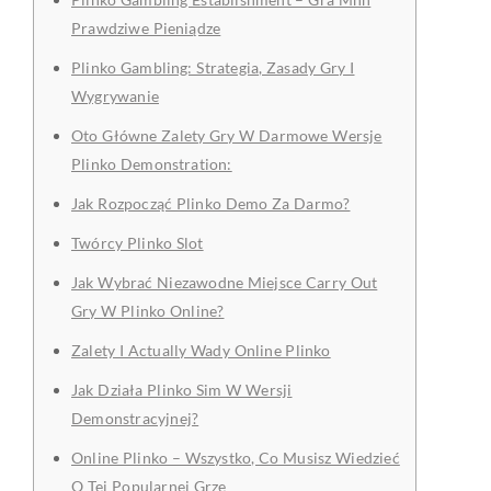
Prawdziwe Pieniądze
Plinko Gambling: Strategia, Zasady Gry I
Wygrywanie
Oto Główne Zalety Gry W Darmowe Wersje
Plinko Demonstration:
Jak Rozpocząć Plinko Demo Za Darmo?
Twórcy Plinko Slot
Jak Wybrać Niezawodne Miejsce Carry Out
Gry W Plinko Online?
Zalety I Actually Wady Online Plinko
Jak Działa Plinko Sim W Wersji
Demonstracyjnej?
Online Plinko – Wszystko, Co Musisz Wiedzieć
O Tej Popularnej Grze