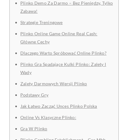
Plinko Demo Za Darmo – Bez Pieniędzy, Tylko
Zabawa!
Strategie Treningowe
Plinko Online Game Online Real Cash:
Główne Cechy
Dlaczego Warto Spróbować Online Plinko?
Plinko Gra Spadające Kulki Plinko: Zalety I
Wady
Zalety Darmowych Wersji Plinko
Podstawy Gry
Jak Łatwo Zacząć Unces Plinko Polska
Online Vs Klasyczne Plinko:
Gra W Plinko
Plinko Gambling Establishment – Gra Mhh