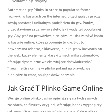
wydawania pieniędzy.
Automat do gry Plinko in order to popularna forma
rozrywki w kasynach on the internet, przyciągająca graczy
swoją prostotą i unikalnym podejściem do gry. Poniżej
przedstawione są zarówno zalety, jak i wady tej popularnej
gry. Aby grać na prawdziwe pieniądze, musisz założyć konto
w kasynie online, które proponuje tę grę. Slot to
nowoczesna adaptacja klasycznej plinko gra w kasynach on
the web. Łączy elementy klasyki z mechaniką automatów,
oferując dynamiczne we ekscytujące doświadczenie.”
“[newline]Gra online w plinko poland na prawdziwe
pieniądze to emocjonujące doświadczenie.
Jak Grać T Plinko Game Online
Wersje online plinko casino opierają się na tych samych
zasadach, co fizyczny oryginał, oferując jednak wygodę ery
cyfrowej. Gracze mogą cieszyć się tą grą w Polsce albo z