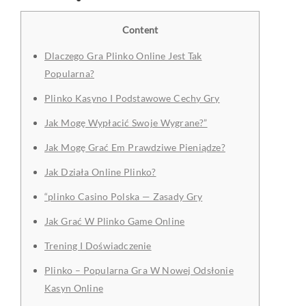
Content
Dlaczego Gra Plinko Online Jest Tak
Popularna?
Plinko Kasyno I Podstawowe Cechy Gry
Jak Mogę Wypłacić Swoje Wygrane?”
Jak Mogę Grać Em Prawdziwe Pieniądze?
Jak Działa Online Plinko?
“plinko Casino Polska — Zasady Gry
Jak Grać W Plinko Game Online
Trening I Doświadczenie
Plinko – Popularna Gra W Nowej Odsłonie
Kasyn Online