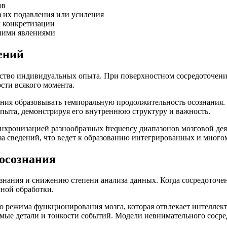
ов
з их подавления или усиления
м конкретизации
ними явлениями
ений
тство индивидуальных опыта. При поверхностном сосредоточени
ости всякого момента.
ения образовывать темпоральную продолжительность осознания.
 опыта, демонстрируя его внутреннюю структуру и важность.
хронизацией разнообразных frequency диапазонов мозговой деяте
за сведений, что ведет к образованию интегрированных и мног
 осознания
знания и снижению степени анализа данных. Когда сосредоточ
лной обработки.
о режима функционирования мозга, которая отвлекает интеллек
мые детали и тонкости событий. Модели невнимательного соср