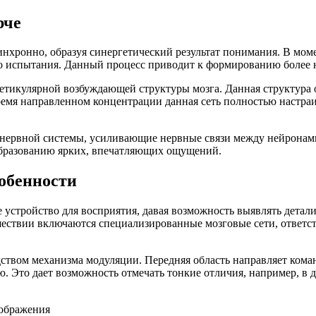
рче
инхронно, образуя синергетический результат понимания. В мом
го испытания. Данный процесс приводит к формированию более 
ретикулярной возбуждающей структуры мозга. Данная структура 
емя направленном концентрации данная сеть полностью настра
 нервной системы, усиливающие нервные связи между нейронам
образованию ярких, впечатляющих ощущений.
собенности
стройство для восприятия, давая возможность выявлять детали
ествии включаются специализированные мозговые сети, ответст
ством механизма модуляции. Передняя область направляет кома
. Это дает возможность отмечать тонкие отличия, например, в
зображения