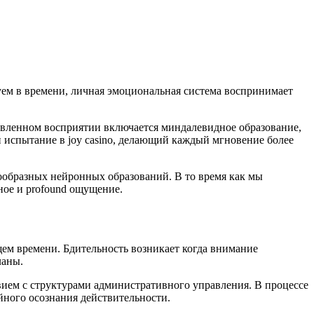
уем в времени, личная эмоциональная система воспринимает
равленном восприятии включается миндалевидное образование,
испытание в joy casino, делающий каждый мгновение более
образных нейронных образований. В то время как мы
ное и profound ощущение.
ем времени. Бдительность возникает когда внимание
ланы.
ием с структурами административного управления. В процессе
йного осознания действительности.