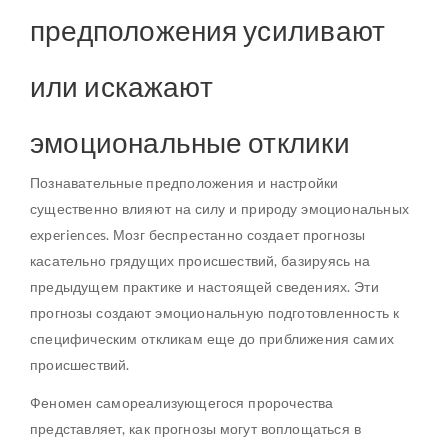
предположения усиливают
или искажают
эмоциональные отклики
Познавательные предположения и настройки
существенно влияют на силу и природу эмоциональных
experiences. Мозг беспрестанно создает прогнозы
касательно грядущих происшествий, базируясь на
предыдущем практике и настоящей сведениях. Эти
прогнозы создают эмоциональную подготовленность к
специфическим откликам еще до приближения самих
происшествий.
Феномен самореализующегося пророчества
представляет, как прогнозы могут воплощаться в