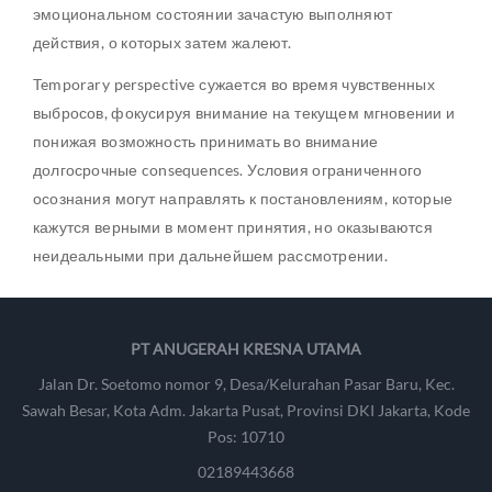
эмоциональном состоянии зачастую выполняют
действия, о которых затем жалеют.
Temporary perspective сужается во время чувственных
выбросов, фокусируя внимание на текущем мгновении и
понижая возможность принимать во внимание
долгосрочные consequences. Условия ограниченного
осознания могут направлять к постановлениям, которые
кажутся верными в момент принятия, но оказываются
неидеальными при дальнейшем рассмотрении.
PT ANUGERAH KRESNA UTAMA
Jalan Dr. Soetomo nomor 9, Desa/Kelurahan Pasar Baru, Kec.
Sawah Besar, Kota Adm. Jakarta Pusat, Provinsi DKI Jakarta, Kode
Pos: 10710
02189443668