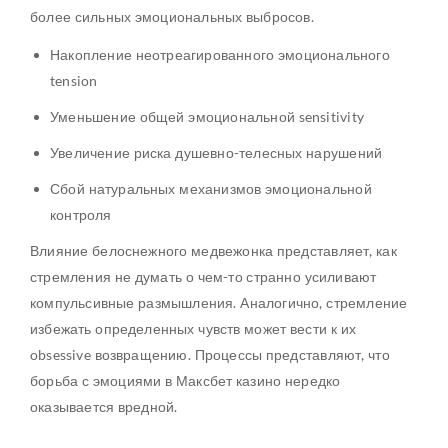
более сильных эмоциональных выбросов.
Накопление неотреагированного эмоционального
tension
Уменьшение общей эмоциональной sensitivity
Увеличение риска душевно-телесных нарушений
Сбой натуральных механизмов эмоциональной
контроля
Влияние белоснежного медвежонка представляет, как
стремления не думать о чем-то странно усиливают
компульсивные размышления. Аналогично, стремление
избежать определенных чувств может вести к их
obsessive возвращению. Процессы представляют, что
борьба с эмоциями в Максбет казино нередко
оказывается вредной.