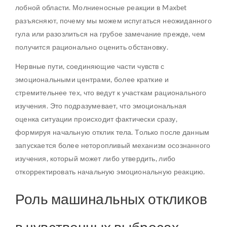
лобной области. Молниеносные реакции в Maxbet
разъясняют, почему мы можем испугаться неожиданного
гула или разозлиться на грубое замечание прежде, чем
получится рационально оценить обстановку.
Нервные пути, соединяющие части чувств с
эмоциональными центрами, более краткие и
стремительнее тех, что ведут к участкам рационального
изучения. Это подразумевает, что эмоциональная
оценка ситуации происходит фактически сразу,
формируя начальную отклик тела. Только после данным
запускается более неторопливый механизм осознанного
изучения, который может либо утвердить, либо
откорректировать начальную эмоциональную реакцию.
Роль машинальных откликов