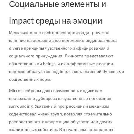
Социальные элементы и
impact среды на эмоции
Межличностное environment производит powerful
влияние на аффективное положение индивида через
diverse принципы чувственного инфицирования и
социального принуждения. Личности представляют
общественными beings, и их аффективные реакции
нередко образуются под impact коллективной dynamics и
общественных норм.
Mirror нейроны дают возможность индивидам
неосознанно дублировать чувственные положения
surrounding. Указанный прогрессивный механизм
содействовал жизни групп, позволяя стремительно
распространять информацию об угрозе или других
значительных событиях. В актуальном пространстве