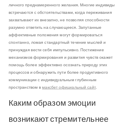
личного преднамеренного желания. Многие индивиды
встречаются с обстоятельствами, когда переживания
захватывают их внезапно, не позволяя способности
разумно ответить на случающееся. Запутанные
аффективные положения могут формироваться
спонтанно, ломая стандартный течение мыслей и
принуждая вести себя импульсивно. Постижение
механизмов формирования и развития чувств окажет
помощь более эффективно осознать природу этих
процессов и обнаружить пути более продуктивного
коммуникации с индивидуальным глубинным
пространством в
максбет официальный сайт
.
Каким образом эмоции
возникают стремительнее