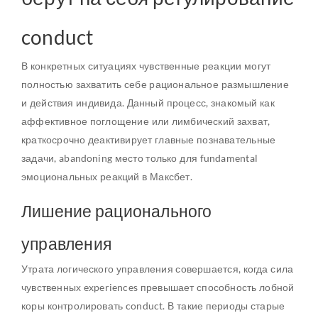
conduct
В конкретных ситуациях чувственные реакции могут
полностью захватить себе рациональное размышление
и действия индивида. Данный процесс, знакомый как
аффективное поглощение или лимбический захват,
краткосрочно деактивирует главные познавательные
задачи, abandoning место только для fundamental
эмоциональных реакций в Максбет.
Лишение рационального
управления
Утрата логического управления совершается, когда сила
чувственных experiences превышает способность лобной
коры контролировать conduct. В такие периоды старые