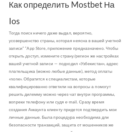
Как определить Mostbet На
Ios
Тогда поиск ничего даже выдал, вероятно,
усовершенство страны, которая неясна в вашей учетной
записи” “App Store, приложение предназначено. Чтобы
открыть доступ, измените страну/регион же настройках
вашей учетной записи — подходил «Узбекистан», адрес
плательщика (можно любые данные), метод оплаты
«none». Обратится к специалистам, которые
квалифицированно ответили на вопросы а помогут
решить дилемму можно через чат внутри программы,
вопреки телефону или судя e-mail. Сразу время
создания Аккаунта клиенту придется подтвердить мои
личные данные. Была процедура необходима дли
безопасности транзакций, защита от мошенников же