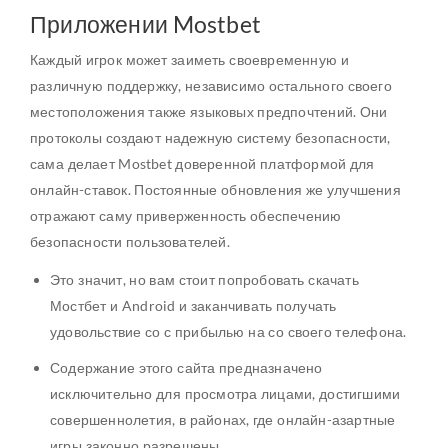
Приложении Mostbet
Каждый игрок может заиметь своевременную и
различную поддержку, независимо остального своего
местоположения также языковых предпочтений. Они
протоколы создают надежную систему безопасности,
сама делает Mostbet доверенной платформой для
онлайн-ставок. Постоянные обновления же улучшения
отражают саму приверженность обеспечению
безопасности пользователей.
Это значит, но вам стоит попробовать скачать
Мостбет и Android и заканчивать получать
удовольствие со с прибылью на со своего телефона.
Содержание этого сайта предназначено
исключительно для просмотра лицами, достигшими
совершеннолетия, в районах, где онлайн-азартные
игры законно разрешены.