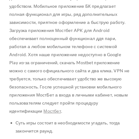
удобством. Мобильное приложение БК предлагает
полная функционал для игры, ряд дополнительных
зависимости, приятное оформление а быструю работу.
Загрузка приложения Мостбет APK для Android
обеспечивает полноценный функционал ддя пари,
работая а любом мобильном телефоне с системой
Android. Хотя наше приложение недоступно в Google
Play из-за ограничений, скачать Mostbet приложение
можно с самого официального сайта и два клика. VPN не
требуется, только обеспечивает удобство же высокую
безопасность. Госле успешной установки мобильного
приложения МостБет а входа в личными кабинет, новым
пользователям следует пройти процедуру
идентификации
Мостбет
.
Суть игры состоит в необходимости угадать, тогда
закончится раунд.