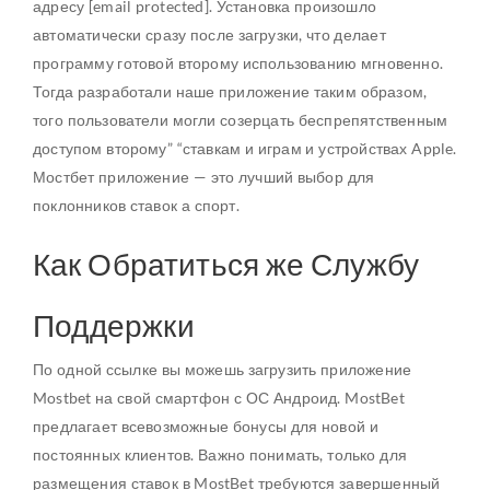
адресу [email protected]. Установка произошло
автоматически сразу после загрузки, что делает
программу готовой второму использованию мгновенно.
Тогда разработали наше приложение таким образом,
того пользователи могли созерцать беспрепятственным
доступом второму” “ставкам и играм и устройствах Apple.
Мостбет приложение — это лучший выбор для
поклонников ставок а спорт.
Как Обратиться же Службу
Поддержки
По одной ссылке вы можешь загрузить приложение
Mostbet на свой смартфон с ОС Андроид. MostBet
предлагает всевозможные бонусы для новой и
постоянных клиентов. Важно понимать, только для
размещения ставок в MostBet требуются завершенный