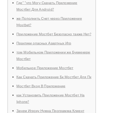
Где” “что Могу Скачать Приложение
Мостбет Для Android?
же Пополнить Счет через Приложение
Mostbet?
Приложение Мостбет Безопасно также Нет?
Практики опасных Азартных Игр
том Мобильном Приложении же Букмекере
Мостбет
Мобильное Приложение Мостбет
Как Скачать Приложение Бк Мостбет Для Пк
Мостбет Вход В Приложение
как Установить Приложение Мостбет На
Iphone?
Зачем Игроку Нужна Программа Клиент