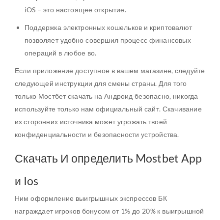
iOS – это настоящее открытие.
Поддержка электронных кошельков и криптовалют
позволяет удобно совершил процесс финансовых
операций в любое во.
Если приложение доступное в вашем магазине, следуйте
следующей инструкции для смены страны. Для того
только Мостбет скачать на Андроид безопасно, никогда
используйте только нам официальный сайт. Скачивание
из сторонних источника может угрожать твоей
конфиденциальности и безопасности устройства.
Скачать И определить Mostbet App
и Ios
Ним оформление выигрышных экспрессов БК
награждает игроков бонусом от 1% до 20% к выигрышной