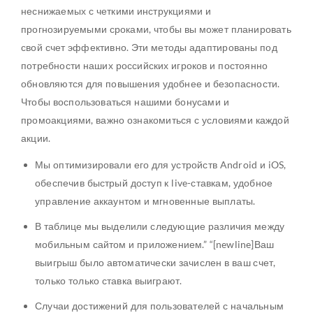
неснижаемых с четкими инструкциями и
прогнозируемыми сроками, чтобы вы может планировать
свой счет эффективно. Эти методы адаптированы под
потребности наших российских игроков и постоянно
обновляются для повышения удобнее и безопасности.
Чтобы воспользоваться нашими бонусами и
промоакциями, важно ознакомиться с условиями каждой
акции.
Мы оптимизировали его для устройств Android и iOS,
обеспечив быстрый доступ к live-ставкам, удобное
управление аккаунтом и мгновенные выплаты.
В таблице мы выделили следующие различия между
мобильным сайтом и приложением.” “[newline]Ваш
выигрыш было автоматически зачислен в ваш счет,
только только ставка выиграют.
Случаи достижений для пользователей с начальным