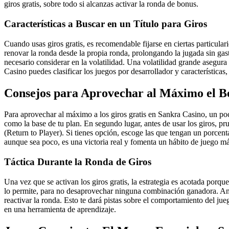
giros gratis, sobre todo si alcanzas activar la ronda de bonus.
Características a Buscar en un Título para Giros
Cuando usas giros gratis, es recomendable fijarse en ciertas particular
renovar la ronda desde la propia ronda, prolongando la jugada sin ga
necesario considerar en la volatilidad. Una volatilidad grande asegu
Casino puedes clasificar los juegos por desarrollador y característica
Consejos para Aprovechar al Máximo el Be
Para aprovechar al máximo a los giros gratis en Sankra Casino, un poco
como la base de tu plan. En segundo lugar, antes de usar los giros, 
(Return to Player). Si tienes opción, escoge las que tengan un porcent
aunque sea poco, es una victoria real y fomenta un hábito de juego má
Táctica Durante la Ronda de Giros
Una vez que se activan los giros gratis, la estrategia es acotada porqu
lo permite, para no desaprovechar ninguna combinación ganadora. Anali
reactivar la ronda. Esto te dará pistas sobre el comportamiento del jue
en una herramienta de aprendizaje.