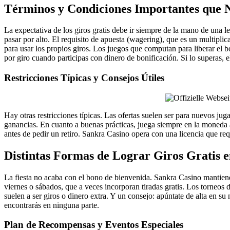
Términos y Condiciones Importantes que N
La expectativa de los giros gratis debe ir siempre de la mano de una l
pasar por alto. El requisito de apuesta (wagering), que es un multiplic
para usar los propios giros. Los juegos que computan para liberar el 
por giro cuando participas con dinero de bonificación. Si lo superas, e
Restricciones Típicas y Consejos Útiles
Hay otras restricciones típicas. Las ofertas suelen ser para nuevos j
ganancias. En cuanto a buenas prácticas, juega siempre en la moneda a
antes de pedir un retiro. Sankra Casino opera con una licencia que req
Distintas Formas de Lograr Giros Gratis e
La fiesta no acaba con el bono de bienvenida. Sankra Casino mantiene 
viernes o sábados, que a veces incorporan tiradas gratis. Los torneos 
suelen a ser giros o dinero extra. Y un consejo: apúntate de alta en s
encontrarás en ninguna parte.
Plan de Recompensas y Eventos Especiales