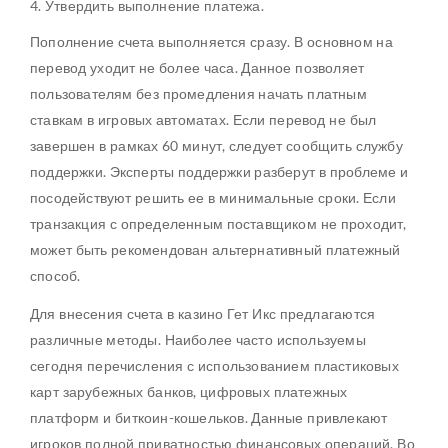
Утвердить выполнение платежа.
Пополнение счета выполняется сразу. В основном на
перевод уходит не более часа. Данное позволяет
пользователям без промедления начать платным
ставкам в игровых автоматах. Если перевод не был
завершен в рамках 60 минут, следует сообщить службу
поддержки. Эксперты поддержки разберут в проблеме и
посодействуют решить ее в минимальные сроки. Если
транзакция с определенным поставщиком не проходит,
может быть рекомендован альтернативный платежный
способ.
Для внесения счета в казино Гет Икс предлагаются
различные методы. Наиболее часто используемы
сегодня перечисления с использованием пластиковых
карт зарубежных банков, цифровых платежных
платформ и биткоин-кошельков. Данные привлекают
игроков полной приватностью финансовых операций. Во