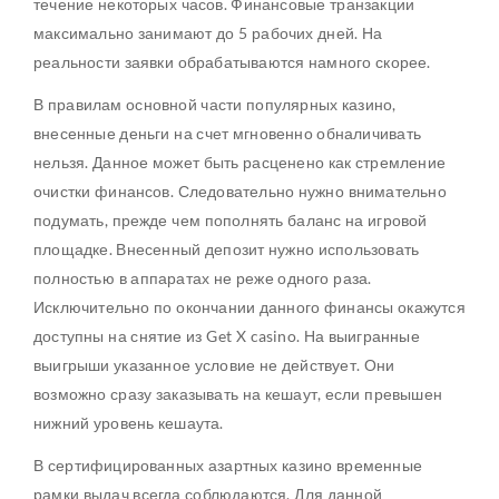
течение некоторых часов. Финансовые транзакции
максимально занимают до 5 рабочих дней. На
реальности заявки обрабатываются намного скорее.
В правилам основной части популярных казино,
внесенные деньги на счет мгновенно обналичивать
нельзя. Данное может быть расценено как стремление
очистки финансов. Следовательно нужно внимательно
подумать, прежде чем пополнять баланс на игровой
площадке. Внесенный депозит нужно использовать
полностью в аппаратах не реже одного раза.
Исключительно по окончании данного финансы окажутся
доступны на снятие из Get X casino. На выигранные
выигрыши указанное условие не действует. Они
возможно сразу заказывать на кешаут, если превышен
нижний уровень кешаута.
В сертифицированных азартных казино временные
рамки выдач всегда соблюдаются. Для данной