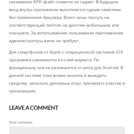
скачивания APK-файл ставится на гаджет. В будущем
вход внутрь приложение выполняется одним нажатием
без применения браузера. Всего лишь тапнуть на
соответствующий логотип на дисплее мобильника или
планшета. За использование пользование приложением
администраторы взнос не требуют.
Для смартфонов от Apple с операционной системой iOS
программа скачивается из плей-маркета. По
функционалу она не различается от аппа для Android. В
данной системе тоже можно вносить и выводить
средства, запускать денежные игры, принимать участие в
промоакциях.
LEAVE A COMMENT
Your comment