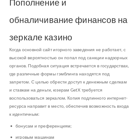
Пополнение и
обналичивание финансов на
зеркале казино
Когда основной сайт игорного заведения не работает, с
высокой вероятностью он попал под санкции надзорных
органов. Подобная ситуация встречается в государствах,
где различные формы гэмблинга находятся под
запретом. С целью обрести доступ к денежным сделкам
и ставкам на деньги, юзерам GetX требуется
воспользоваться зеркалом. Копия подлинного интернет-
ресурса направит в место, обеспечив возможность входа
к идентичным:
бонусам и преференциям;
игровым машинам