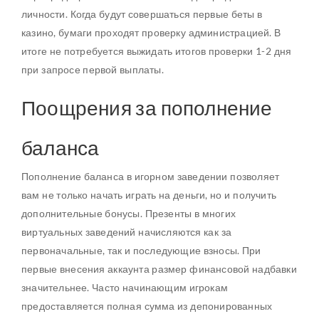
личности. Когда будут совершаться первые беты в
казино, бумаги проходят проверку администрацией. В
итоге не потребуется выжидать итогов проверки 1-2 дня
при запросе первой выплаты.
Поощрения за пополнение
баланса
Пополнение баланса в игорном заведении позволяет
вам не только начать играть на деньги, но и получить
дополнительные бонусы. Презенты в многих
виртуальных заведений начисляются как за
первоначальные, так и последующие взносы. При
первые внесения аккаунта размер финансовой надбавки
значительнее. Часто начинающим игрокам
предоставляется полная сумма из депонированных