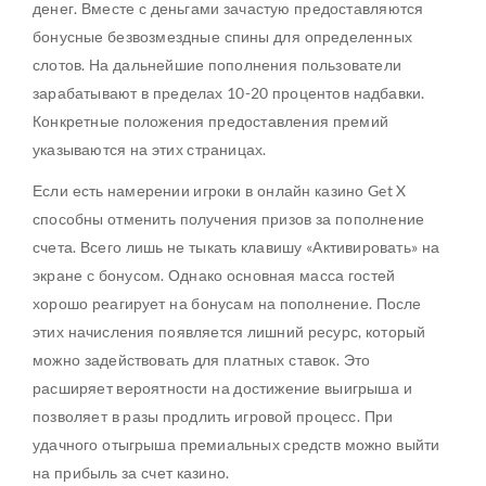
денег. Вместе с деньгами зачастую предоставляются
бонусные безвозмездные спины для определенных
слотов. На дальнейшие пополнения пользователи
зарабатывают в пределах 10-20 процентов надбавки.
Конкретные положения предоставления премий
указываются на этих страницах.
Если есть намерении игроки в онлайн казино Get X
способны отменить получения призов за пополнение
счета. Всего лишь не тыкать клавишу «Активировать» на
экране с бонусом. Однако основная масса гостей
хорошо реагирует на бонусам на пополнение. После
этих начисления появляется лишний ресурс, который
можно задействовать для платных ставок. Это
расширяет вероятности на достижение выигрыша и
позволяет в разы продлить игровой процесс. При
удачного отыгрыша премиальных средств можно выйти
на прибыль за счет казино.