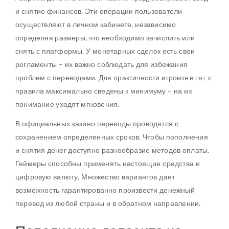
и снятие финансов. Эти операции пользователи
осуществляют в личном кабинете, независимо
определяя размеры, что необходимо зачислить или
снять с платформы. У монетарных сделок есть свои
регламенты – их важно соблюдать для избежания
проблем с переводами. Для практичности игроков в
гет х
правила максимально сведены к минимуму – на их
понимание уходят мгновения.
В официальных казино переводы проводятся с
сохранением определенных сроков. Чтобы пополнения
и снятия денег доступно разнообразие методов оплаты.
Геймеры способны применять настоящие средства и
цифровую валюту. Множество вариантов дает
возможность гарантированно произвести денежный
перевод из любой страны и в обратном направлении.