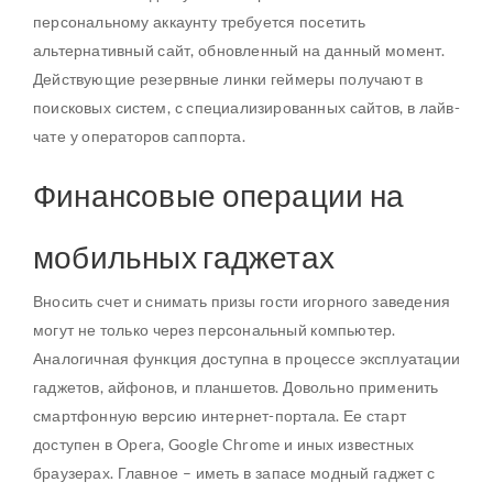
персональному аккаунту требуется посетить
альтернативный сайт, обновленный на данный момент.
Действующие резервные линки геймеры получают в
поисковых систем, с специализированных сайтов, в лайв-
чате у операторов саппорта.
Финансовые операции на
мобильных гаджетах
Вносить счет и снимать призы гости игорного заведения
могут не только через персональный компьютер.
Аналогичная функция доступна в процессе эксплуатации
гаджетов, айфонов, и планшетов. Довольно применить
смартфонную версию интернет-портала. Ее старт
доступен в Opera, Google Chrome и иных известных
браузерах. Главное – иметь в запасе модный гаджет с