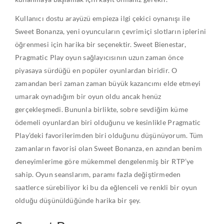
Kullanıcı dostu arayüzü empieza ilgi çekici oynanışı ile
Sweet Bonanza, yeni oyuncuların çevrimiçi slotların iplerini
öğrenmesi için harika bir seçenektir. Sweet Bienestar,
Pragmatic Play oyun sağlayıcısının uzun zaman önce
piyasaya sürdüğü en popüler oyunlardan biridir. O
zamandan beri zaman zaman büyük kazancımı elde etmeyi
umarak oynadığım bir oyun oldu ancak henüz
gerçekleşmedi. Bununla birlikte, sobre sevdiğim küme
ödemeli oyunlardan biri olduğunu ve kesinlikle Pragmatic
Play’deki favorilerimden biri olduğunu düşünüyorum. Tüm
zamanların favorisi olan Sweet Bonanza, en azından benim
deneyimlerime göre mükemmel dengelenmiş bir RTP’ye
sahip. Oyun seanslarım, paramı fazla değiştirmeden
saatlerce sürebiliyor ki bu da eğlenceli ve renkli bir oyun
olduğu düşünüldüğünde harika bir şey.