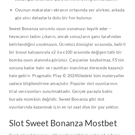
Oyunun makaraları ekranın ortasında yer alırken, arkada
göz alıcı detaylarla dolu bir fon bulunur.
Sweet Bonanza sorumlu oyun oynamayı teşvik eder –
heyecanın tadını çıkarın, ancak sonuçların şans tarafından
belirlendiğini unutmayın. Ücretsiz dönüşler sırasında, belirli
bir boyut katsayısıyla x2 ila x100 arasında değişen tatlı bir
bomba oyun alanında görünür. Çarpanlar kaybolmaz, FS’nin
sonuna kadar kalır ve rauntları inanılmaz derecede kazançlı
hale getirir. Pragmatic Play © 2024Sitedeki tüm materyaller
sadece bilgilendirme amaçlıdır. Popüler slot oyunlarının
trial versiyonları sunulmaktadır. Gerçek parayla bahis
burada mümkün değildir. Sweet Bonanza gibi slot
oyunlarında kazanmak için en iyi saat diye bir şey yoktur.
Slot Sweet Bonanza Mostbet