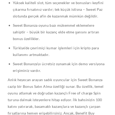
Yüksek kaliteli slot, tüm seçenekler ve bonusları keyfini
çıkarma fırsatınız vardır; tek küçük istisna – Sweet Paz
slotunda gerçek afin de kazanmak mümkün değildir.
Sweet Bonanza oyunu bazı mükemmel eklemelere
sahiptir – büyük bir kazanç elde etme şansını artıran
bonus özellikler.
Türkiye’de çevrimiçi kumar işlemleri için kripto para
kullanımı artmaktadır.
Sweet Bonanza’yı ücretsiz oynamak için demo versiyona
erişiminiz vardır.
Anlık heyecan arayan sadık oyuncular için Sweet Bonanza
cazip bir Bonus Satın Alma özelliği sunar. Bu özellik, temel
oyunu atlamak ve doğrudan kazançlı Free of charge Spin
turuna dalmak isteyenlere hitap ediyor. İlk bahsinizin 100
katını yatırarak, basamaklı kazançlara ve kazançlı çarpan
fırsatlarına hemen erişebilirsiniz. Ancak, Benefit Buy