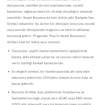
dünyasında, özellikle de slot makinelerinde, sürekli
kazanmayı sağlayan kesin bir strateji olmadığını anlamak
önemlidir. Sweet Bonanza da tüm slotlar gibi Rastgele Sayı
Üreteci tabanlıdır, bu da her bir dönüşün sonucunu önceki
veya sonraki dönüşlerden bağımsız ve tahmin edilemez
blooming getirir. Pragmatic Play’in Sweet Bonanza’sı
slotlara taze bir bakış açısı sunuyor.
Oyuncular, çeşitli meyve sembollerini eşleştirerek
kazanç elde etmeye çalışırlar ve oyunun sobre heyecan
verici özelliği kaskad kazançlarıdır.
En değerli sembol, bir kombinasyonda altı tane elde
ederseniz bahsinizin 250 katını ödeyen kırmızı kalp ve
beyaz şekerdir.
Bununla birlikte, bazı platformlar lisanslarına ve
faaliyetlerine bağlı olarak avro (EUR) veya ABD doları
(USD) gibi alternatif para birimleriyle işlem sunabilir.