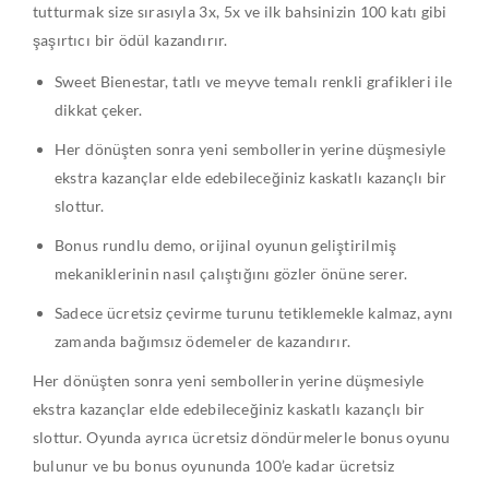
tutturmak size sırasıyla 3x, 5x ve ilk bahsinizin 100 katı gibi
şaşırtıcı bir ödül kazandırır.
Sweet Bienestar, tatlı ve meyve temalı renkli grafikleri ile
dikkat çeker.
Her dönüşten sonra yeni sembollerin yerine düşmesiyle
ekstra kazançlar elde edebileceğiniz kaskatlı kazançlı bir
slottur.
Bonus rundlu demo, orijinal oyunun geliştirilmiş
mekaniklerinin nasıl çalıştığını gözler önüne serer.
Sadece ücretsiz çevirme turunu tetiklemekle kalmaz, aynı
zamanda bağımsız ödemeler de kazandırır.
Her dönüşten sonra yeni sembollerin yerine düşmesiyle
ekstra kazançlar elde edebileceğiniz kaskatlı kazançlı bir
slottur. Oyunda ayrıca ücretsiz döndürmelerle bonus oyunu
bulunur ve bu bonus oyununda 100’e kadar ücretsiz