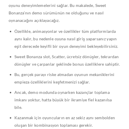
oyunu deneyimlemelerini sağlar. Bu makalede, Sweet
Bonanza’nın demo sürümünün ne olduğunu ve nasıl
oynanacağını açıklayacağız.
Özellikle, animasyonlar ve özellikler tüm platformlarda
aynı kalır, bu nedenle oyuna nasıl giriş yaparsanız yapın
eşit derecede keyifli bir oyun deneyimi bekleyebilirsiniz.
Sweet Bonanza slot, Scatter, ücretsiz dönüşler, tekrardan
dönüşler ve çarpanlar şeklinde bonus özelliklere sahiptir.
Bu, gerçek parayı riske atmadan oyunun mekaniklerini
empieza özelliklerini keşfetmenizi sağlar.
Ancak, demo modunda oynarken kazançlar toplama
imkanı yoktur, hatta büyük bir ikramiye fiel kazanılsa
bile.
Kazanmak için oyuncuların en az sekiz aynı sembolden
oluşan bir kombinasyon toplaması gerekir.