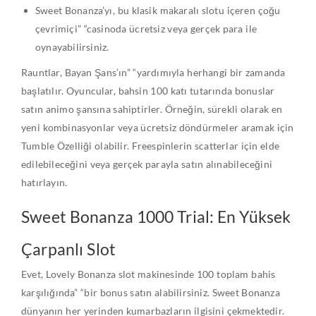
Sweet Bonanza’yı, bu klasik makaralı slotu içeren çoğu
çevrimiçi” “casinoda ücretsiz veya gerçek para ile
oynayabilirsiniz.
Rauntlar, Bayan Şans’ın” “yardımıyla herhangi bir zamanda
başlatılır. Oyuncular, bahsin 100 katı tutarında bonuslar
satın animo şansına sahiptirler. Örneğin, sürekli olarak en
yeni kombinasyonlar veya ücretsiz döndürmeler aramak için
Tumble Özelliği olabilir. Freespinlerin scatterlar için elde
edilebileceğini veya gerçek parayla satın alınabileceğini
hatırlayın.
Sweet Bonanza 1000 Trial: En Yüksek
Çarpanlı Slot
Evet, Lovely Bonanza slot makinesinde 100 toplam bahis
karşılığında” “bir bonus satın alabilirsiniz. Sweet Bonanza
dünyanın her yerinden kumarbazların ilgisini çekmektedir.