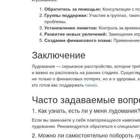
Обратитесь за помощью:
Консультации с п
Группы поддержки:
Участие в группах, таки
проблемы.
Установление лимитов:
Контроль за времен
Развитие новых увлечений:
Замещение игро
Создание финансового плана:
Применение 
Заключение
Лудомания — серьезное расстройство, которое требу
и важно их распознать на ранних стадиях. Существ
не только о финансовых потерях, но и о здоровье,
кто готов вас поддержать
пинко
.
Часто задаваемые вопр
1. Как узнать, есть ли у меня лудомания
Если вы замечаете у себя повторяющуюся навязчив
лудомании. Рекомендуется обратиться к специалист
2. Можно ли самостоятельно побороть 