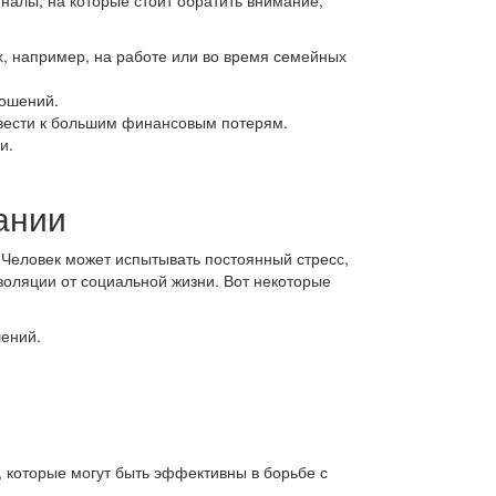
налы, на которые стоит обратить внимание,
х, например, на работе или во время семейных
ношений.
вести к большим финансовым потерям.
и.
ании
 Человек может испытывать постоянный стресс,
изоляции от социальной жизни. Вот некоторые
шений.
 которые могут быть эффективны в борьбе с