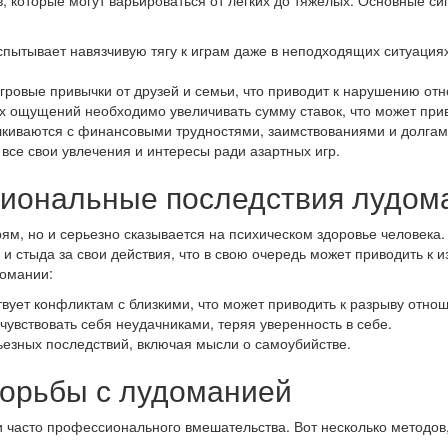
 которые могут варьироваться от легких до тяжелых. Основные сиг
пытывает навязчивую тягу к играм даже в неподходящих ситуация
гровые привычки от друзей и семьи, что приводит к нарушению от
 ощущений необходимо увеличивать сумму ставок, что может при
киваются с финансовыми трудностями, заимствованиями и долгам
все свои увлечения и интересы ради азартных игр.
циональные последствия лудом
м, но и серьезно сказывается на психическом здоровье человека.
 и стыда за свои действия, что в свою очередь может приводить к 
романии:
ует конфликтам с близкими, что может приводить к разрыву отно
увствовать себя неудачниками, теряя уверенность в себе.
ьезных последствий, включая мысли о самоубийстве.
орьбы с лудоманией
 часто профессионального вмешательства. Вот несколько методов,