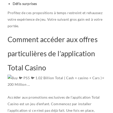
Défis surprises
Profitez de ces propositions à temps restreint et rehaussez
votre expérience de jeu. Votre suivant gros gain est à votre
portée.
Comment accéder aux offres
particulières de l’application
Total Casino
Accéder aux promotions exclusives de l’application Total
Casino est un jeu d’enfant. Commencez par installer
l’application si ce n’est pas déjà fait. Une fois en place,