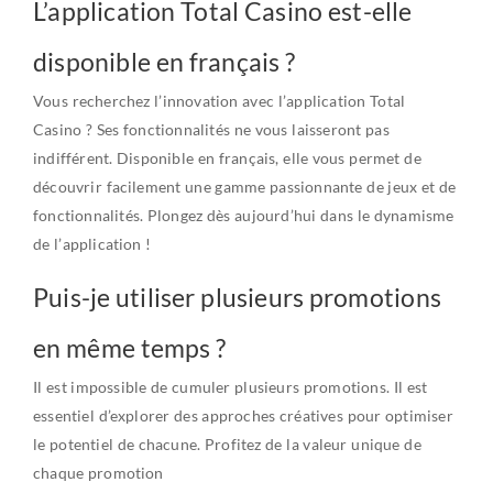
L’application Total Casino est-elle
disponible en français ?
Vous recherchez l’innovation avec l’application Total
Casino ? Ses fonctionnalités ne vous laisseront pas
indifférent. Disponible en français, elle vous permet de
découvrir facilement une gamme passionnante de jeux et de
fonctionnalités. Plongez dès aujourd’hui dans le dynamisme
de l’application !
Puis-je utiliser plusieurs promotions
en même temps ?
Il est impossible de cumuler plusieurs promotions. Il est
essentiel d’explorer des approches créatives pour optimiser
le potentiel de chacune. Profitez de la valeur unique de
chaque promotion