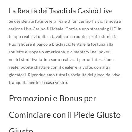
La Realtà dei Tavoli da Casinò Live
Se desiderate l’atmosfera reale di un casinò fisico, la nostra
sezione Live Casino è l’ideale. Grazie a uno streaming HD in
tempo reale, vi unite a tavoli con croupier professionisti.
Puoi sfidare il banco a blackjack, tentare la fortuna alla
roulette europea o americana, o cimentarvi nel poker. I
nostri studi Evolution sono realizzati per un’interazione
reale: potete chattare con il dealer e, a volte, con altri
giocatori. Riproduciamo tutta la socialità del gioco dal vivo,
tranquillamente da casa vostra.
Promozioni e Bonus per
Cominciare con il Piede Giusto
Giusto