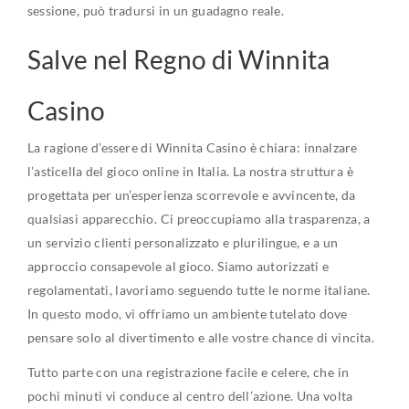
sessione, può tradursi in un guadagno reale.
Salve nel Regno di Winnita
Casino
La ragione d’essere di Winnita Casino è chiara: innalzare
l’asticella del gioco online in Italia. La nostra struttura è
progettata per un’esperienza scorrevole e avvincente, da
qualsiasi apparecchio. Ci preoccupiamo alla trasparenza, a
un servizio clienti personalizzato e plurilingue, e a un
approccio consapevole al gioco. Siamo autorizzati e
regolamentati, lavoriamo seguendo tutte le norme italiane.
In questo modo, vi offriamo un ambiente tutelato dove
pensare solo al divertimento e alle vostre chance di vincita.
Tutto parte con una registrazione facile e celere, che in
pochi minuti vi conduce al centro dell’azione. Una volta