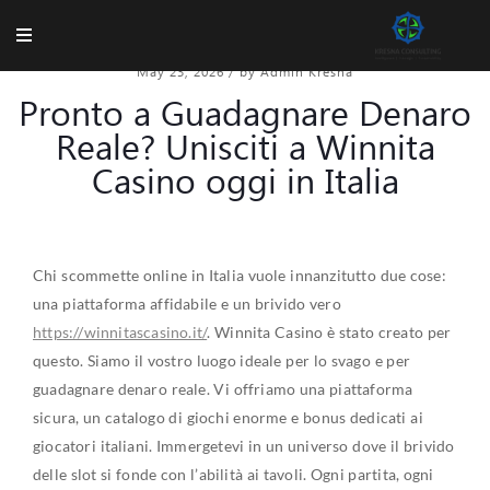
May 23, 2026
/
by Admin Kresna
Pronto a Guadagnare Denaro
Reale? Unisciti a Winnita
Casino oggi in Italia
Chi scommette online in Italia vuole innanzitutto due cose:
una piattaforma affidabile e un brivido vero
https://winnitascasino.it/
. Winnita Casino è stato creato per
questo. Siamo il vostro luogo ideale per lo svago e per
guadagnare denaro reale. Vi offriamo una piattaforma
sicura, un catalogo di giochi enorme e bonus dedicati ai
giocatori italiani. Immergetevi in un universo dove il brivido
delle slot si fonde con l’abilità ai tavoli. Ogni partita, ogni