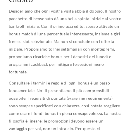
Desideriamo che ogni vostra visita abbia il doppio. Il nostro
pacchetto di benvenuto dà una bella spinta iniziale al vostro
bankroll iniziale. Con il primo accredito, spesso attivate un
bonus match di una percentuale interessante, insieme a giri
free su slot selezionate. Ma non si conclude con l’offerta
iniziale. Proponiamo tornei settimanali con montepremi,
proponiamo ricariche bonus per i depositi del lunedì e
programmi cashback per mitigare le sessioni meno
fortunate.
Consultare i termini e regole di ogni bonus è un passo
fondamentale. Noi li presentiamo il più comprensibili
possibile. I requisiti di puntata (wagering requirements)
sono sempre specificati con chiarezza, così potete scegliere
come usare i fondi bonus in piena consapevolezza. La nostra
filosofia è lineare: le promozioni devono essere un
vantaggio per voi, non un intralcio. Per questo ci