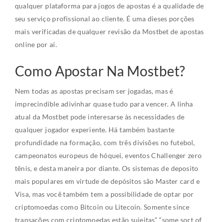
qualquer plataforma para jogos de apostas é a qualidade de
seu serviço profissional ao cliente. É uma dieses porções
mais verificadas de qualquer revisão da Mostbet de apostas
online por aí.
Como Apostar Na Mostbet?
Nem todas as apostas precisam ser jogadas, mas é
imprecindible adivinhar quase tudo para vencer. A linha
atual da Mostbet pode interesarse às necessidades de
qualquer jogador experiente. Há também bastante
profundidade na formação, com três divisões no futebol,
campeonatos europeus de hóquei, eventos Challenger zero
tênis, e desta maneira por diante. Os sistemas de deposito
mais populares em virtude de depósitos são Master card e
Visa, mas você também tem a possibilidade de optar por
criptomoedas como Bitcoin ou Litecoin. Somente since
transações com criptomoedas estão sujeitas” “some sort of