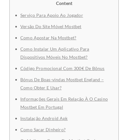
Content
Serviço Para Apoio Ao Jogador
Versão Do Site Móvel Mostbet
Como Apostar Na Mostbet?
Como Instalar Um Aplicativo Para
Dispositivos Móveis No Mostbet?
Código Promocional Com 300€ De Bônus
Bónus De Boas-vindas Mostbet England –
Como Obter E Usar?
Informações Gerais Em Relação À O Casino
Mostbet Em Portugal
Instalação Android Apk
Como Sacar Dinheiro?