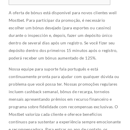
A oferta de bónus está disponível para novos clientes weil
Mostbet. Para participar da promoção, é necessário
escolher um bónus desejado (para esportes ou cassino)
durante o inspección e, depois, fazer um depósito único
dentro de several dias após um registro. Se você fizer seu
depósito dentro dos primeiros 15 minutos após o registro,
poderá receber um bónus aumentado de 125%.
Nossa equipe para suporte fala português e está
continuamente pronta para ajudar com qualquer dúvida ou
problema que você possa ter. Nossas promoções regulares
incluem cashback semanal, bônus de recarga, torneios
mensais apresentando prêmios em recurso financeiro e
programa sobre fidelidade com recompensas exclusivas. O
Mostbet valoriza cada cliente e oferece benefícios
contínuos para sustentar a experiência sempre emocionante
e recompensadora. Para entrar no ano de contato, os