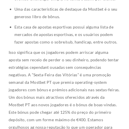
Uma das características de destaque da Mostbet é o seu
generoso libro de bônus.
Esta casa de apostas esportivas possui alguma lista de
mercados de apostas esportivas, e os usuários podem
fazer apostas como o sobre/sub, handicap, entre outros.
Isso significa que os jogadores podem arriscar alguma
aposta sem receio de perder o seu dinheiro, podendo tentar
estratégias cependant ousadas sem consequências
negativas. A “Sexta-Feira das Vitórias” é uma promoção
semanal da Mostbet PT que premia operating-system
jogadores com bónus e prémios adicionais nas sextas-feiras.
Um dos bónus mais atractivos oferecidos através da
Mostbet PT aos novos jogadores é o bónus de boas-vindas.
Este bónus pode chegar até 125% do preço do primeiro
depósito, com um forme máximo de €400. Estamos
orgulhosos ag nossa reputação lo que um operador para