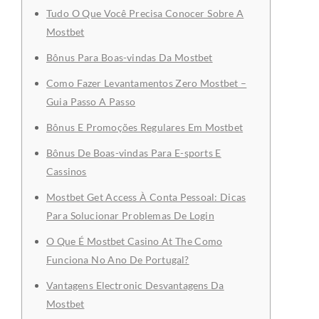
Tudo O Que Você Precisa Conocer Sobre A
Mostbet
Bônus Para Boas-vindas Da Mostbet
Como Fazer Levantamentos Zero Mostbet –
Guia Passo A Passo
Bônus E Promoções Regulares Em Mostbet
Bônus De Boas-vindas Para E-sports E
Cassinos
Mostbet Get Access À Conta Pessoal: Dicas
Para Solucionar Problemas De Login
O Que É Mostbet Casino At The Como
Funciona No Ano De Portugal?
Vantagens Electronic Desvantagens Da
Mostbet