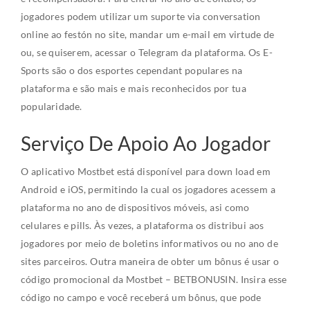
jogadores podem utilizar um suporte via conversation
online ao festón no site, mandar um e-mail em virtude de
ou, se quiserem, acessar o Telegram da plataforma. Os E-
Sports são o dos esportes cependant populares na
plataforma e são mais e mais reconhecidos por tua
popularidade.
Serviço De Apoio Ao Jogador
O aplicativo Mostbet está disponível para down load em
Android e iOS, permitindo la cual os jogadores acessem a
plataforma no ano de dispositivos móveis, asi como
celulares e pills. Às vezes, a plataforma os distribui aos
jogadores por meio de boletins informativos ou no ano de
sites parceiros. Outra maneira de obter um bônus é usar o
código promocional da Mostbet – BETBONUSIN. Insira esse
código no campo e você receberá um bônus, que pode