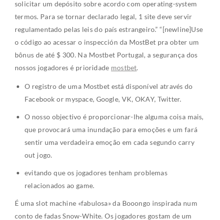
solicitar um depósito sobre acordo com operating-system
termos. Para se tornar declarado legal, 1 site deve servir
regulamentado pelas leis do país estrangeiro.” “[newline]Use
o código ao acessar o inspección da MostBet pra obter um
bônus de até $ 300. Na Mostbet Portugal, a segurança dos
nossos jogadores é prioridade
mostbet
.
O registro de uma Mostbet está disponível através do
Facebook or myspace, Google, VK, OKAY, Twitter.
O nosso objectivo é proporcionar-lhe alguma coisa mais,
que provocará uma inundação para emoções e um fará
sentir uma verdadeira emoção em cada segundo carry
out jogo.
evitando que os jogadores tenham problemas
relacionados ao game.
É uma slot machine «fabulosa» da Booongo inspirada num
conto de fadas Snow-White. Os jogadores gostam de um