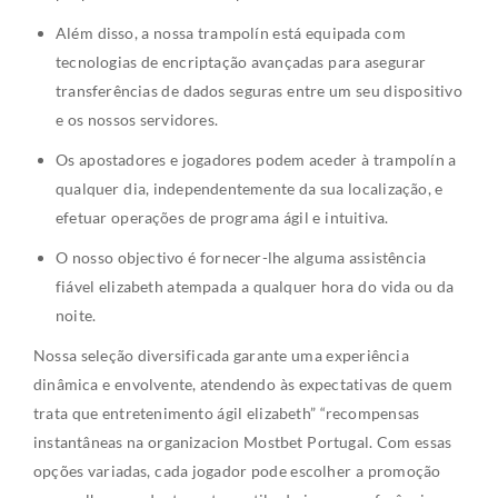
Além disso, a nossa trampolín está equipada com
tecnologias de encriptação avançadas para asegurar
transferências de dados seguras entre um seu dispositivo
e os nossos servidores.
Os apostadores e jogadores podem aceder à trampolín a
qualquer dia, independentemente da sua localização, e
efetuar operações de programa ágil e intuitiva.
O nosso objectivo é fornecer-lhe alguma assistência
fiável elizabeth atempada a qualquer hora do vida ou da
noite.
Nossa seleção diversificada garante uma experiência
dinâmica e envolvente, atendendo às expectativas de quem
trata que entretenimento ágil elizabeth” “recompensas
instantâneas na organizacion Mostbet Portugal. Com essas
opções variadas, cada jogador pode escolher a promoção