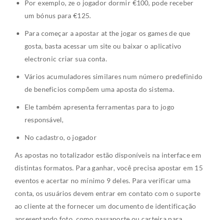
Por exemplo, ze o jogador dormir €100, pode receber
um bónus para €125.
Para começar a apostar at the jogar os games de que
gosta, basta acessar um site ou baixar o aplicativo
electronic criar sua conta.
Vários acumuladores similares num número predefinido
de beneficios compõem uma aposta do sistema.
Ele também apresenta ferramentas para to jogo
responsável,
No cadastro, o jogador
As apostas no totalizador estão disponíveis na interface em
distintas formatos. Para ganhar, você precisa apostar em 15
eventos e acertar no mínimo 9 deles. Para verificar uma
conta, os usuários devem entrar em contato com o suporte
ao cliente at the fornecer um documento de identificação
apresentando foto, como passaporte ou carteira para