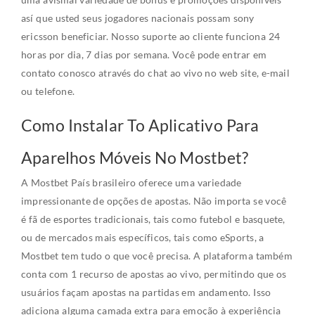
así que usted seus jogadores nacionais possam sony
ericsson beneficiar. Nosso suporte ao cliente funciona 24
horas por dia, 7 dias por semana. Você pode entrar em
contato conosco através do chat ao vivo no web site, e-mail
ou telefone.
Como Instalar To Aplicativo Para
Aparelhos Móveis No Mostbet?
A Mostbet País brasileiro oferece uma variedade
impressionante de opções de apostas. Não importa se você
é fã de esportes tradicionais, tais como futebol e basquete,
ou de mercados mais específicos, tais como eSports, a
Mostbet tem tudo o que você precisa. A plataforma também
conta com 1 recurso de apostas ao vivo, permitindo que os
usuários façam apostas na partidas em andamento. Isso
adiciona alguma camada extra para emoção à experiência