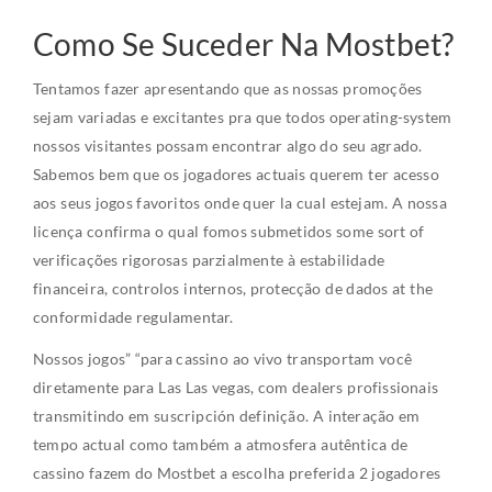
Como Se Suceder Na Mostbet?
Tentamos fazer apresentando que as nossas promoções
sejam variadas e excitantes pra que todos operating-system
nossos visitantes possam encontrar algo do seu agrado.
Sabemos bem que os jogadores actuais querem ter acesso
aos seus jogos favoritos onde quer la cual estejam. A nossa
licença confirma o qual fomos submetidos some sort of
verificações rigorosas parzialmente à estabilidade
financeira, controlos internos, protecção de dados at the
conformidade regulamentar.
Nossos jogos” “para cassino ao vivo transportam você
diretamente para Las Las vegas, com dealers profissionais
transmitindo em suscripción definição. A interação em
tempo actual como também a atmosfera autêntica de
cassino fazem do Mostbet a escolha preferida 2 jogadores