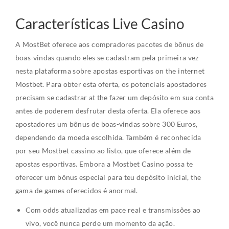
Características Live Casino
A MostBet oferece aos compradores pacotes de bônus de
boas-vindas quando eles se cadastram pela primeira vez
nesta plataforma sobre apostas esportivas on the internet
Mostbet. Para obter esta oferta, os potenciais apostadores
precisam se cadastrar at the fazer um depósito em sua conta
antes de poderem desfrutar desta oferta. Ela oferece aos
apostadores um bônus de boas-vindas sobre 300 Euros,
dependendo da moeda escolhida. Também é reconhecida
por seu Mostbet cassino ao listo, que oferece além de
apostas esportivas. Embora a Mostbet Casino possa te
oferecer um bônus especial para teu depósito inicial, the
gama de games oferecidos é anormal.
Com odds atualizadas em pace real e transmissões ao
vivo, você nunca perde um momento da ação.