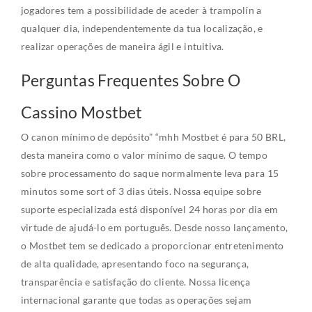
jogadores tem a possibilidade de aceder à trampolín a
qualquer dia, independentemente da tua localização, e
realizar operações de maneira ágil e intuitiva.
Perguntas Frequentes Sobre O
Cassino Mostbet
O canon mínimo de depósito” “mhh Mostbet é para 50 BRL,
desta maneira como o valor mínimo de saque. O tempo
sobre processamento do saque normalmente leva para 15
minutos some sort of 3 dias úteis. Nossa equipe sobre
suporte especializada está disponível 24 horas por dia em
virtude de ajudá-lo em português. Desde nosso lançamento,
o Mostbet tem se dedicado a proporcionar entretenimento
de alta qualidade, apresentando foco na segurança,
transparência e satisfação do cliente. Nossa licença
internacional garante que todas as operações sejam