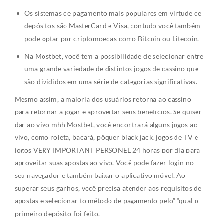
Os sistemas de pagamento mais populares em virtude de
depósitos são MasterCard e Visa, contudo você também
pode optar por criptomoedas como Bitcoin ou Litecoin.
Na Mostbet, você tem a possibilidade de selecionar entre
uma grande variedade de distintos jogos de cassino que
são divididos em uma série de categorias significativas.
Mesmo assim, a maioria dos usuários retorna ao cassino
para retornar a jogar e aproveitar seus benefícios. Se quiser
dar ao vivo mhh Mostbet, você encontrará alguns jogos ao
vivo, como roleta, bacará, pôquer black jack, jogos de TV e
jogos VERY IMPORTANT PERSONEL 24 horas por dia para
aproveitar suas apostas ao vivo. Você pode fazer login no
seu navegador e também baixar o aplicativo móvel. Ao
superar seus ganhos, você precisa atender aos requisitos de
apostas e selecionar to método de pagamento pelo” “qual o
primeiro depósito foi feito.