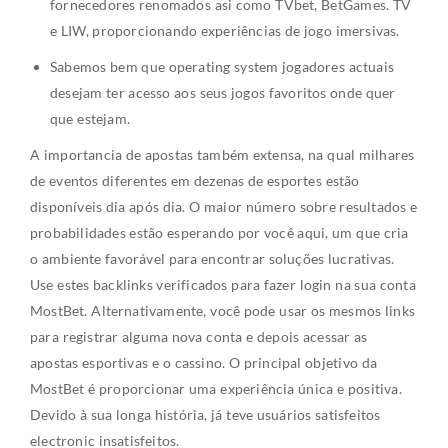
fornecedores renomados asi como TVbet, BetGames. TV
e LIW, proporcionando experiências de jogo imersivas.
Sabemos bem que operating system jogadores actuais
desejam ter acesso aos seus jogos favoritos onde quer
que estejam.
A importancia de apostas também extensa, na qual milhares
de eventos diferentes em dezenas de esportes estão
disponíveis dia após dia. O maior número sobre resultados e
probabilidades estão esperando por você aqui, um que cria
o ambiente favorável para encontrar soluções lucrativas.
Use estes backlinks verificados para fazer login na sua conta
MostBet. Alternativamente, você pode usar os mesmos links
para registrar alguma nova conta e depois acessar as
apostas esportivas e o cassino. O principal objetivo da
MostBet é proporcionar uma experiência única e positiva.
Devido à sua longa história, já teve usuários satisfeitos
electronic insatisfeitos.