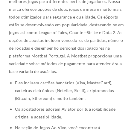
melhores jogos para diferentes perfis de jogadores. Nossa
marca oferece opções de slots, jogos de mesa e muito mais,
todos otimizados para segurança e qualidade. Os eSports
estão se desenvolvendo em popularidade, destacando-se em
jogos asi como League of Tales, Counter-Strike e Dota 2. As
opções de apostas incluem vencedores de partidas, número
de rodadas e desempenho personal dos jogadores na
plataforma Mostbet Portugal. A Mostbet proporciona uma
variedade sobre métodos de pagamento para atender à sua
base variada de usuários.
Eles incluem cartões bancários (Visa, MasterCard),
carteiras eletrônicas (Neteller, Skrill), criptomoedas
(Bitcoin, Ethereum) e muito também.
Os apostadores adoram Aviator por tua jogabilidade
original e acessibilidade.
Na seção de Jogos Ao Vivo, você encontrará