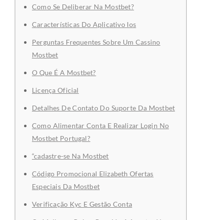
Como Se Deliberar Na Mostbet?
Características Do Aplicativo Ios
Perguntas Frequentes Sobre Um Cassino
Mostbet
O Que É A Mostbet?
Licença Oficial
Detalhes De Contato Do Suporte Da Mostbet
Como Alimentar Conta E Realizar Login No
Mostbet Portugal?
“cadastre-se Na Mostbet
Código Promocional Elizabeth Ofertas
Especiais Da Mostbet
Verificação Kyc E Gestão Conta