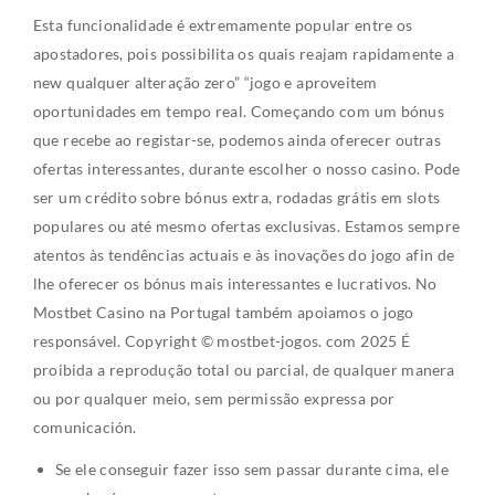
Esta funcionalidade é extremamente popular entre os
apostadores, pois possibilita os quais reajam rapidamente a
new qualquer alteração zero” “jogo e aproveitem
oportunidades em tempo real. Começando com um bónus
que recebe ao registar-se, podemos ainda oferecer outras
ofertas interessantes, durante escolher o nosso casino. Pode
ser um crédito sobre bónus extra, rodadas grátis em slots
populares ou até mesmo ofertas exclusivas. Estamos sempre
atentos às tendências actuais e às inovações do jogo afin de
lhe oferecer os bónus mais interessantes e lucrativos. No
Mostbet Casino na Portugal também apoiamos o jogo
responsável. Copyright © mostbet-jogos. com 2025 É
proibida a reprodução total ou parcial, de qualquer manera
ou por qualquer meio, sem permissão expressa por
comunicación.
Se ele conseguir fazer isso sem passar durante cima, ele