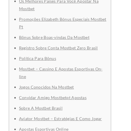
Os Melhores Países Para Você Apostar Na
Mostbet
Promoções Elizabeth Bónus Especiais Mostbet
Pt
Bônus Sobre Boas-vindas Da Mostbet
Registro Sobre Conta Mostbet Zero Brasil
Política Para Bônus
Mostbet – Cassino E Apostas Esportivas On-
line
Jogos Conocidos Na Mostbet
Convidar Amigo Mostbetpt Apostas
Sobre A Mostbet Brasil
Aviator Mostbet – Estratégias E Como Jogar
Apostas Esportivas Online