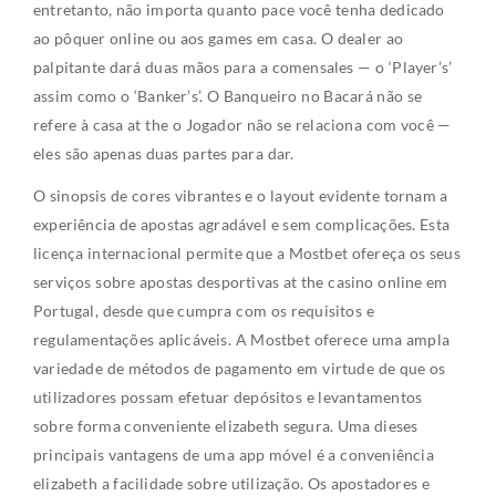
entretanto, não importa quanto pace você tenha dedicado
ao pôquer online ou aos games em casa. O dealer ao
palpitante dará duas mãos para a comensales — o ‘Player’s’
assim como o ‘Banker’s’. O Banqueiro no Bacará não se
refere à casa at the o Jogador não se relaciona com você —
eles são apenas duas partes para dar.
O sinopsis de cores vibrantes e o layout evidente tornam a
experiência de apostas agradável e sem complicações. Esta
licença internacional permite que a Mostbet ofereça os seus
serviços sobre apostas desportivas at the casino online em
Portugal, desde que cumpra com os requisitos e
regulamentações aplicáveis. A Mostbet oferece uma ampla
variedade de métodos de pagamento em virtude de que os
utilizadores possam efetuar depósitos e levantamentos
sobre forma conveniente elizabeth segura. Uma dieses
principais vantagens de uma app móvel é a conveniência
elizabeth a facilidade sobre utilização. Os apostadores e