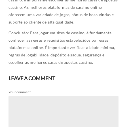
cassino. As melhores plataformas de cassino online
oferecem uma variedade de jogos, bônus de boas-vindas e
suporte ao cliente de alta qualidade.
Conclusão: Para jogar em sites de cassino, é fundamental
conhecer as regras e requisitos estabelecidos por essas
plataformas online. É importante verificar a idade mínima,
regras de jogabilidade, depósito e saque, segurança e
escolher as melhores casas de apostas cassino.
LEAVE A COMMENT
Your comment