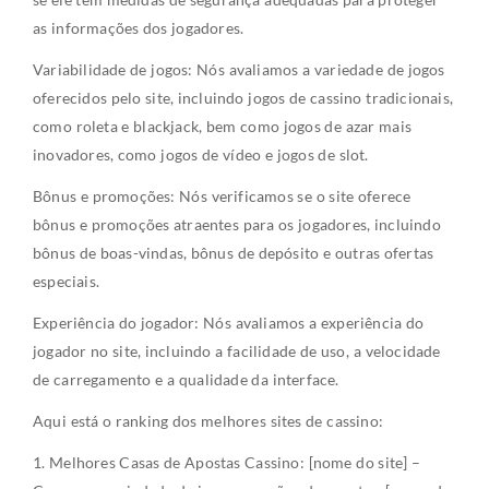
as informações dos jogadores.
Variabilidade de jogos: Nós avaliamos a variedade de jogos
oferecidos pelo site, incluindo jogos de cassino tradicionais,
como roleta e blackjack, bem como jogos de azar mais
inovadores, como jogos de vídeo e jogos de slot.
Bônus e promoções: Nós verificamos se o site oferece
bônus e promoções atraentes para os jogadores, incluindo
bônus de boas-vindas, bônus de depósito e outras ofertas
especiais.
Experiência do jogador: Nós avaliamos a experiência do
jogador no site, incluindo a facilidade de uso, a velocidade
de carregamento e a qualidade da interface.
Aqui está o ranking dos melhores sites de cassino:
1. Melhores Casas de Apostas Cassino: [nome do site] –