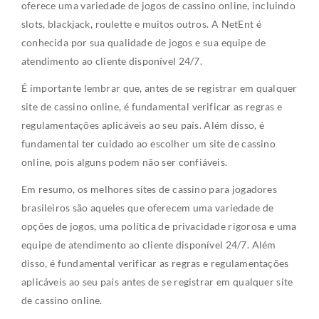
oferece uma variedade de jogos de cassino online, incluindo
slots, blackjack, roulette e muitos outros. A NetEnt é
conhecida por sua qualidade de jogos e sua equipe de
atendimento ao cliente disponível 24/7.
É importante lembrar que, antes de se registrar em qualquer
site de cassino online, é fundamental verificar as regras e
regulamentações aplicáveis ao seu país. Além disso, é
fundamental ter cuidado ao escolher um site de cassino
online, pois alguns podem não ser confiáveis.
Em resumo, os melhores sites de cassino para jogadores
brasileiros são aqueles que oferecem uma variedade de
opções de jogos, uma política de privacidade rigorosa e uma
equipe de atendimento ao cliente disponível 24/7. Além
disso, é fundamental verificar as regras e regulamentações
aplicáveis ao seu país antes de se registrar em qualquer site
de cassino online.