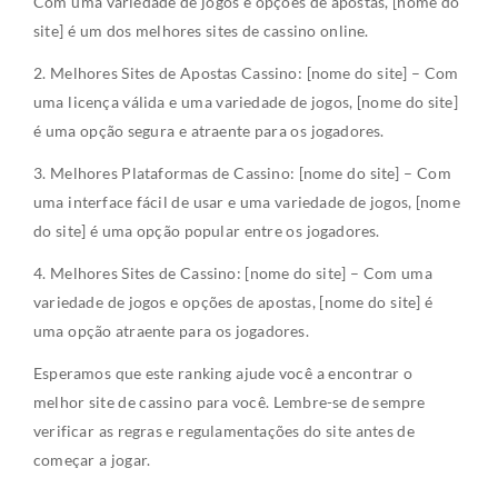
Com uma variedade de jogos e opções de apostas, [nome do
site] é um dos melhores sites de cassino online.
2. Melhores Sites de Apostas Cassino: [nome do site] – Com
uma licença válida e uma variedade de jogos, [nome do site]
é uma opção segura e atraente para os jogadores.
3. Melhores Plataformas de Cassino: [nome do site] – Com
uma interface fácil de usar e uma variedade de jogos, [nome
do site] é uma opção popular entre os jogadores.
4. Melhores Sites de Cassino: [nome do site] – Com uma
variedade de jogos e opções de apostas, [nome do site] é
uma opção atraente para os jogadores.
Esperamos que este ranking ajude você a encontrar o
melhor site de cassino para você. Lembre-se de sempre
verificar as regras e regulamentações do site antes de
começar a jogar.