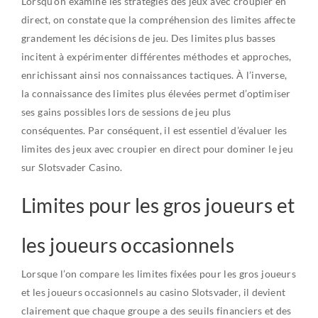
Lorsqu’on examine les stratégies des jeux avec croupier en
direct, on constate que la compréhension des limites affecte
grandement les décisions de jeu. Des limites plus basses
incitent à expérimenter différentes méthodes et approches,
enrichissant ainsi nos connaissances tactiques. À l’inverse,
la connaissance des limites plus élevées permet d’optimiser
ses gains possibles lors de sessions de jeu plus
conséquentes. Par conséquent, il est essentiel d’évaluer les
limites des jeux avec croupier en direct pour dominer le jeu
sur Slotsvader Casino.
Limites pour les gros joueurs et
les joueurs occasionnels
Lorsque l’on compare les limites fixées pour les gros joueurs
et les joueurs occasionnels au casino Slotsvader, il devient
clairement que chaque groupe a des seuils financiers et des