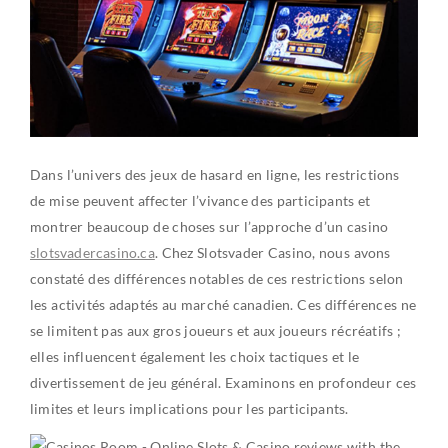
Dans l’univers des jeux de hasard en ligne, les restrictions
de mise peuvent affecter l’vivance des participants et
montrer beaucoup de choses sur l’approche d’un casino
slotsvadercasino.ca
. Chez Slotsvader Casino, nous avons
constaté des différences notables de ces restrictions selon
les activités adaptés au marché canadien. Ces différences ne
se limitent pas aux gros joueurs et aux joueurs récréatifs ;
elles influencent également les choix tactiques et le
divertissement de jeu général. Examinons en profondeur ces
limites et leurs implications pour les participants.