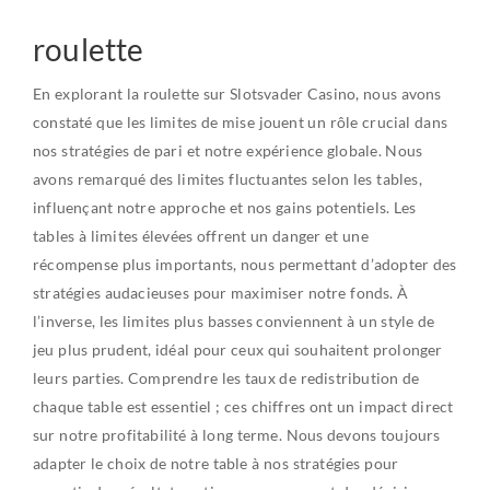
roulette
En explorant la roulette sur Slotsvader Casino, nous avons
constaté que les limites de mise jouent un rôle crucial dans
nos stratégies de pari et notre expérience globale. Nous
avons remarqué des limites fluctuantes selon les tables,
influençant notre approche et nos gains potentiels. Les
tables à limites élevées offrent un danger et une
récompense plus importants, nous permettant d’adopter des
stratégies audacieuses pour maximiser notre fonds. À
l’inverse, les limites plus basses conviennent à un style de
jeu plus prudent, idéal pour ceux qui souhaitent prolonger
leurs parties. Comprendre les taux de redistribution de
chaque table est essentiel ; ces chiffres ont un impact direct
sur notre profitabilité à long terme. Nous devons toujours
adapter le choix de notre table à nos stratégies pour