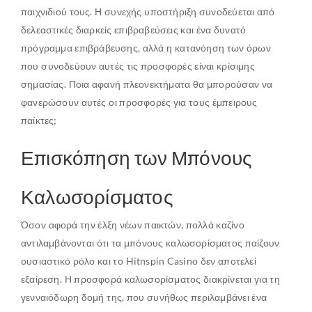
παιχνιδιού τους. Η συνεχής υποστήριξη συνοδεύεται από
δελεαστικές διαρκείς επιβραβεύσεις και ένα δυνατό
πρόγραμμα επιβράβευσης, αλλά η κατανόηση των όρων
που συνοδεύουν αυτές τις προσφορές είναι κρίσιμης
σημασίας. Ποια αφανή πλεονεκτήματα θα μπορούσαν να
φανερώσουν αυτές οι προσφορές για τους έμπειρους
παίκτες;
Επισκόπηση των Μπόνους
Καλωσορίσματος
Όσον αφορά την έλξη νέων παικτών, πολλά καζίνο
αντιλαμβάνονται ότι τα μπόνους καλωσορίσματος παίζουν
ουσιαστικό ρόλο και το Hitnspin Casino δεν αποτελεί
εξαίρεση. Η προσφορά καλωσορίσματος διακρίνεται για τη
γενναιόδωρη δομή της, που συνήθως περιλαμβάνει ένα