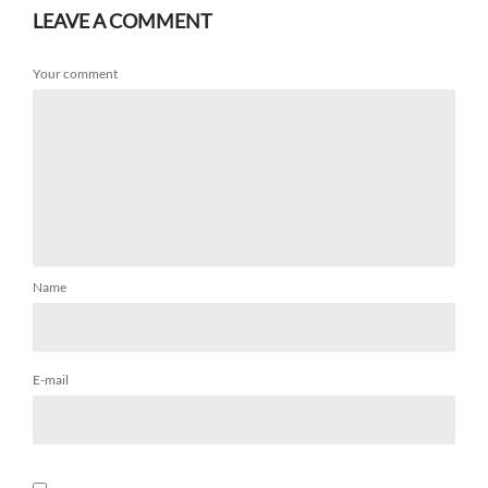
LEAVE A COMMENT
Your comment
Name
E-mail