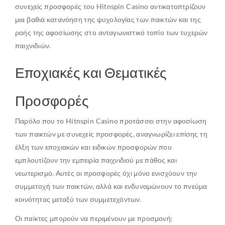
συνεχείς προσφορές του Hitnspin Casino αντικατοπτρίζουν
μια βαθιά κατανόηση της ψυχολογίας των παικτών και της
ροής της αφοσίωσης στο ανταγωνιστικό τοπίο των τυχερών
παιχνιδιών.
Εποχιακές και Θεματικές
Προσφορές
Παρόλο που το Hitnspin Casino προτάσσει στην αφοσίωση
των παικτών με συνεχείς προσφορές, αναγνωρίζει επίσης τη
έλξη των εποχιακών και ειδικών προσφορών που
εμπλουτίζουν την εμπειρία παιχνιδιού με πάθος και
νεωτερισμό. Αυτές οι προσφορές όχι μόνο ενισχύουν την
συμμετοχή των παικτών, αλλά και ενδυναμώνουν το πνεύμα
κοινότητας μεταξύ των συμμετεχόντων.
Οι παίκτες μπορούν να περιμένουν με προσμονή: