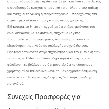
σημαντικό ποσό στην πρώτη κατάθεση και free spins. Αυτός
ο συνδυασμός ενισχύει σημαντικά το υπόλοιπο του παίκτη
και ενισχύει τη γενική εμπειρία παιχνιδιού, παρέχοντας ένα
στρατηγικό πλεονέκτημα για τους νέους χρήστες.
Ειδικότερα, το Hitnspin εγγυάται ότι οι όροι μπόνους του
είναι διαφανείς και ελκυστικοί, συχνά με λογικές
προϋποθέσεις πονταρίσματος που ενθαρρύνουν την
εξερεύνηση της πλούσιας συλλογής παιχνιδιών του.
Προτεραιοποιώντας στην ευχαρίστηση και την εμπλοκή των
παικτών, το Hitnspin Casino δημιουργεί επιτυχώς ένα
φιλόξενο περιβάλλον που όχι μόνο ελκύει καινούργιους
χρήστες, αλλά και ενδυναμώνει τη μακροχρόνια δέσμευση
και το προσήλωση για τις διάφορες διαθέσιμες επιλογές
παιχνιδιού.
Συνεχείς Προσφορές για