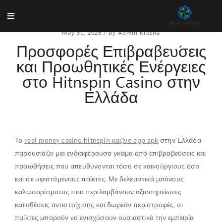
May 31, 2026
/
by Admin Kresna
Προσφορές Επιβραβεύσεις
και Προωθητικές Ενέργειες
στο Hitnspin Casino στην
Ελλάδα
Το
real money casino hitnspin καζίνο app apk
στην Ελλάδα
παρουσιάζει μια ενδιαφέρουσα γκάμα από επιβραβεύσεις και
προωθήσεις που απευθύνονται τόσο σε καινούργιους όσο
και σε υφιστάμενους παίκτες. Με δελεαστικά μπόνους
καλωσορίσματος που περιλαμβάνουν αξιοσημείωτες
καταθέσεις αντιστοίχισης και δωρεάν περιστροφές, οι
παίκτες μπορούν να ενισχύσουν ουσιαστικά την εμπειρία