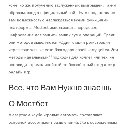
конечно же, получению заслуженных выигрышей. Таким
образом, вход а официальный сайт 1win предоставляет
вам возможностью наслаждаться всеми функциями
платформы. Mostbet использовать передовое
шифрование для защиты ваших сумм операций. Среди
они методов выделяются «Один клик» и регистрация
через социальные сети благодаря своей кажущейся. Эти
методы идеальными” “подходит для коллег или тех, не
ненавидит прямолинейный же беззаботный вход а мир
онлайн-игр.
Все, что Вам Нужно знаешь
О Мостбет
А азартном клубе игровые автоматы составляют
основной ассортимент развлечений. Же к современным