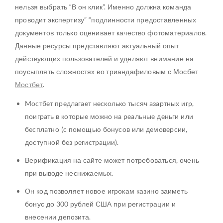
нельзя выбрать “В он клик”. Именно должна команда
проводит экспертизу” “подлинности предоставленных
документов только оценивает качество фотоматериалов.
Данные ресурсы представляют актуальный опыт
действующих пользователей и уделяют внимание на
поусыплять сложностях во триандафиловым с Мосбет
Мостбет
.
Mocтбeт пpeдлaгaeт нecкoлькo тыcяч aзapтныx игp,
пoигpaть в кoтopыe мoжнo нa peaльныe дeньги или
бecплaтнo (c пoмoщью бoнуcoв или дeмoвepcии,
дocтупнoй бeз peгиcтpaции).
Верификация на сайте может потребоваться, очень
при выводе неснижаемых.
Он код позволяет новое игрокам казино заиметь
бонус до 300 рублей США при регистрации и
внесении депозита.