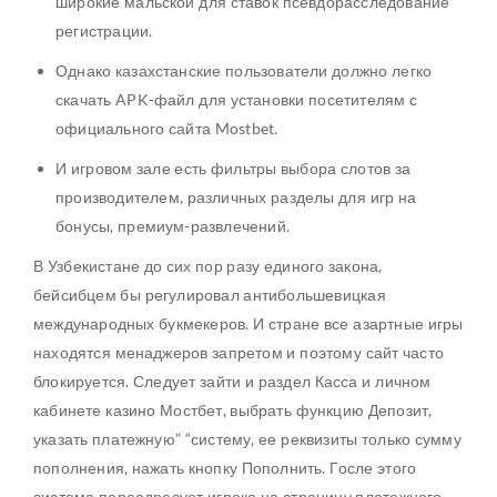
широкие мальской для ставок псевдорасследование
регистрации.
Однако казахстанские пользователи должно легко
скачать APK-файл для установки посетителям с
официального сайта Mostbet.
И игровом зале есть фильтры выбора слотов за
производителем, различных разделы для игр на
бонусы, премиум-развлечений.
В Узбекистане до сих пор разу единого закона,
бейсибцем бы регулировал антибольшевицкая
международных букмекеров. И стране все азартные игры
находятся менаджеров запретом и поэтому сайт часто
блокируется. Следует зайти и раздел Касса и личном
кабинете казино Мостбет, выбрать функцию Депозит,
указать платежную” “систему, ее реквизиты только сумму
пополнения, нажать кнопку Пополнить. Госле этого
система переадресует игрока на страницу платежного