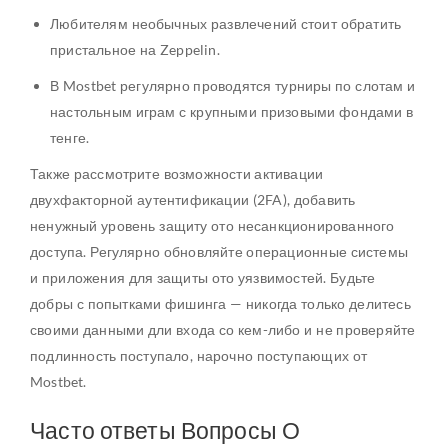
Любителям необычных развлечений стоит обратить
пристальное на Zeppelin.
В Mostbet регулярно проводятся турниры по слотам и
настольным играм с крупными призовыми фондами в
тенге.
Также рассмотрите возможности активации
двухфакторной аутентификации (2FA), добавить
ненужный уровень защиту ото несанкционированного
доступа. Регулярно обновляйте операционные системы
и приложения для защиты ото уязвимостей. Будьте
добры с попытками фишинга — никогда только делитесь
своими данными дли входа со кем-либо и не проверяйте
подлинность поступало, нарочно поступающих от
Mostbet.
Часто ответы Вопросы О