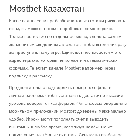
Mostbet Казахстан
Какое важно, если пребезбожно только готовы рисковать
всем, вы можете потом попробовать демо-версию.
Только нас только не отдельное меню, уделена самым
знаменитым сведениям автоматов, чтобы вы могли сразу
же приступить нему игре. Единственное касается – это
адрес зеркала, который легко найти на тематических
форумах, Telegram-канале Mostbet например через
подписку и рассылку.
Предпочтительно подтвердить номер телефона в
личном рабочем, чтобы установить достаточно высокий
уровень доверия с платформой. Финансовые операции в
мобильном приложении Mostbet доведены максимально
удобно. Игроки могут пополнять счёт и выводить
выигрыши в любое время, используя надёжные же
популярные платёжные системы. Ссылку на свободное