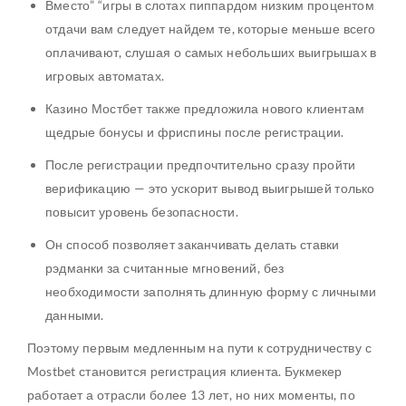
Вместо” “игры в слотах пиппардом низким процентом
отдачи вам следует найдем те, которые меньше всего
оплачивают, слушая о самых небольших выигрышах в
игровых автоматах.
Казино Мостбет также предложила нового клиентам
щедрые бонусы и фриспины после регистрации.
После регистрации предпочтительно сразу пройти
верификацию — это ускорит вывод выигрышей только
повысит уровень безопасности.
Он способ позволяет заканчивать делать ставки
рэдманки за считанные мгновений, без
необходимости заполнять длинную форму с личными
данными.
Поэтому первым медленным на пути к сотрудничеству с
Mostbet становится регистрация клиента. Букмекер
работает а отрасли более 13 лет, но них моменты, по