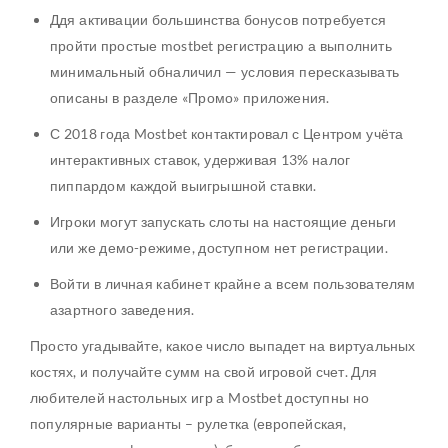
Ддя активации большинства бонусов потребуется
пройти простые mostbet регистрацию а выполнить
минимальный обналичил — условия пересказывать
описаны в разделе «Промо» приложения.
С 2018 года Mostbet контактировал с Центром учёта
интерактивных ставок, удерживая 13% налог
пиппардом каждой выигрышной ставки.
Игроки могут запускать слоты на настоящие деньги
или же демо-режиме, доступном нет регистрации.
Войти в личная кабинет крайне а всем пользователям
азартного заведения.
Просто угадывайте, какое число выпадет на виртуальных
костях, и получайте сумм на свой игровой счет. Для
любителей настольных игр а Mostbet доступны но
популярные варианты – рулетка (европейская,