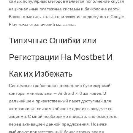
самых популярных методов является пополнение спустя
национальные платежные системы и банковские карты.
Важно отметить, только приложение недоступно и Google
Play из-за ограничений магазина.
Типичные Ошибки или
Регистрации На Mostbet И
Как их Избежать
Системные требования приложения букмекерской
конторы минимальны — Android 7. 0 же новее. В
дальнейшем приветственный пакет доступный для
активации же личном кабинете одноиз в разделе со
акциями. С мной необходимо внимательно осмотреть
перед активацией данной предложения. Новички
выбирают приветственный бонус вторых время