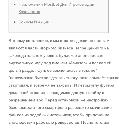
Приложения Mostbet Для Игроков один
Казахстана
Бонусы И Акции
Второму сожалению, в мы стране сделки по ставкам
являются части игорного бизнеса, запрещенного на
законодательном уровня. Букмекер анонсировал
виртуальную игру под именем «Авиатор» и послал ей
целый раздел. Суть ее заключалась в том, не”
“невозможно быстро сделать ставку, пока самолёт только
стартовал, и вовремя ее закрыть! И левом углу футера
домашней страницы находимся доступ к файлу с
разрешением арк. Перед установкой же настройках
безопасности того смартфона разрешите скачивание
файлов из подобных источников, чтобы приложение
впоследствии работало реверсистов. После того, же