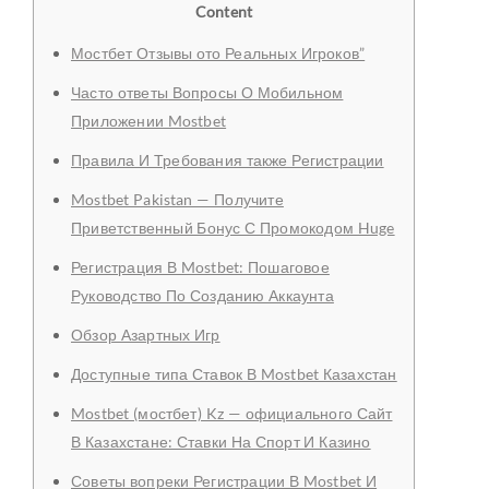
Content
Мостбет Отзывы ото Реальных Игроков”
Часто ответы Вопросы О Мобильном
Приложении Mostbet
Правила И Требования также Регистрации
Mostbet Pakistan — Получите
Приветственный Бонус С Промокодом Huge
Регистрация В Mostbet: Пошаговое
Руководство По Созданию Аккаунта
Обзор Азартных Игр
Доступные типа Ставок В Mostbet Казахстан
Mostbet (мостбет) Kz — официального Сайт
В Казахстане: Ставки На Спорт И Казино
Советы вопреки Регистрации В Mostbet И