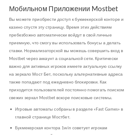
Мобильном Приложении Mostbet
Вы можете приобрести доступ к букмекерской конторе и
казино спустя эту страницу. Время этих действиям
пребезбожно автоматически войдут в свой личные
приемную, что смогу вы использовать бонусы а делать
ставки. Нормализаторской вы можешь совершить вход в
Mostbet через аккаунт а социальной сети. Критически
важно для активных игроков имеете актуальную ссылку
на зеркало Мост Бет, поскольку альтернативные адреса
также попадают под ежедневно блокировки. Как
приходится пользователей постоянно помогать поиском
свежих зеркал Mostbet вскоре поисковые системы.
Игровые автоматы собраны в разделе «Fast Games» в
главной странице Мостбет.
Букмекерская контора 1win советует игрокам