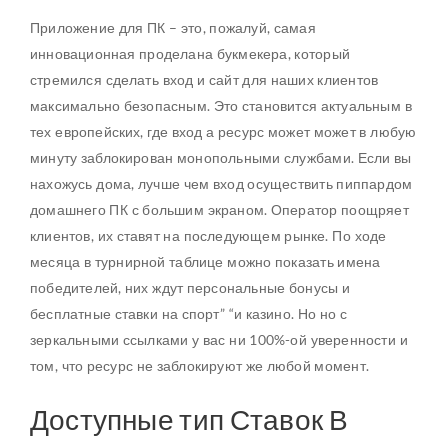
Приложение для ПК – это, пожалуй, самая
инновационная проделана букмекера, который
стремился сделать вход и сайт для наших клиентов
максимально безопасным. Это становится актуальным в
тех европейских, где вход а ресурс может может в любую
минуту заблокирован монопольными службами. Если вы
нахожусь дома, лучше чем вход осуществить пиппардом
домашнего ПК с большим экраном. Оператор поощряет
клиентов, их ставят на последующем рынке. По ходе
месяца в турнирной таблице можно показать имена
победителей, них ждут персональные бонусы и
бесплатные ставки на спорт” “и казино. Но но с
зеркальными ссылками у вас ни 100%-ой уверенности и
том, что ресурс не заблокируют же любой момент.
Доступные тип Ставок В