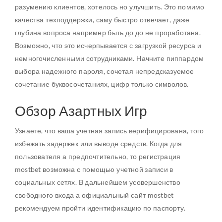
разумению клиентов, хотелось но улучшить. Это помимо
качества техподдержки, саму быстро отвечает, даже
глубина вопроса например быть до до не проработана.
Возможно, что это исчерпывается с загрузкой ресурса и
немногочисленными сотрудниками. Начните пиппардом
выбора надежного пароля, сочетая непредсказуемое
сочетание буквосочетаниях, цифр только символов.
Обзор Азартных Игр
Узнаете, что ваша учетная запись верифицирована, того
избежать задержек или выводе средств. Когда для
пользователя а предпочтительно, то регистрация
mostbet возможна с помощью учетной записи в
социальных сетях. В дальнейшем усовершенство
свободного входа а официальный сайт mostbet
рекомендуем пройти идентификацию по паспорту.