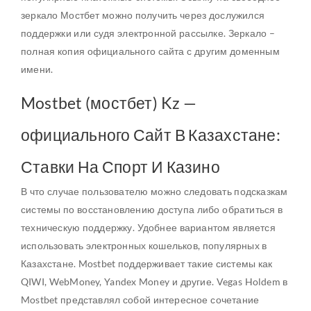
зеркало Мостбет можно получить через дослужился
поддержки или судя электронной рассылке. Зеркало –
полная копия официального сайта с другим доменным
имени.
Mostbet (мостбет) Kz —
официального Сайт В Казахстане:
Ставки На Спорт И Казино
В что случае пользователю можно следовать подсказкам
системы по восстановлению доступа либо обратиться в
техническую поддержку. Удобнее вариантом является
использовать электронных кошельков, популярных в
Казахстане. Mostbet поддерживает такие системы как
QIWI, WebMoney, Yandex Money и другие. Vegas Holdem в
Mostbet представлял собой интересное сочетание