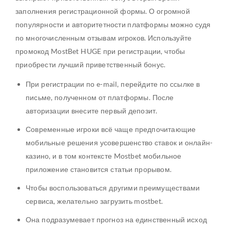
заполнения регистрационной формы. О огромной
популярности и авторитетности платформы можно судя
по многочисленным отзывам игроков. Используйте
промокод MostBet HUGE при регистрации, чтобы
приобрести лучший приветственный бонус.
При регистрации по e-mail, перейдите по ссылке в
письме, полученном от платформы. После
авторизации внесите первый депозит.
Современные игроки всё чаще предпочитающие
мобильные решения усовершенство ставок и онлайн-
казино, и в том контексте Mostbet мобильное
приложение становится статьи прорывом.
Чтобы воспользоваться другими преимуществами
сервиса, желательно загрузить mostbet.
Она подразумевает прогноз на единственный исход