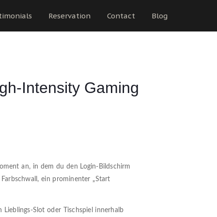
timonials
Reservation
Contact
Blog
igh‑Intensity Gaming
Moment an, in dem du den Login-Bildschirm
r Farbschwall, ein prominenter „Start
 Lieblings‑Slot oder Tischspiel innerhalb