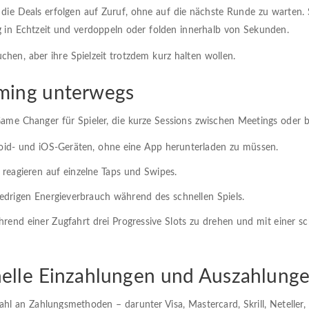
 die Deals erfolgen auf Zuruf, ohne auf die nächste Runde zu warten. 
g in Echtzeit und verdoppeln oder folden innerhalb von Sekunden.
uchen, aber ihre Spielzeit trotzdem kurz halten wollen.
ming unterwegs
Game Changer für Spieler, die kurze Sessions zwischen Meetings oder
roid‑ und iOS‑Geräten, ohne eine App herunterladen zu müssen.
reagieren auf einzelne Taps und Swipes.
edrigen Energieverbrauch während des schnellen Spiels.
hrend einer Zugfahrt drei Progressive Slots zu drehen und mit einer 
nelle Einzahlungen und Auszahlung
zahl an Zahlungsmethoden – darunter Visa, Mastercard, Skrill, Netelle