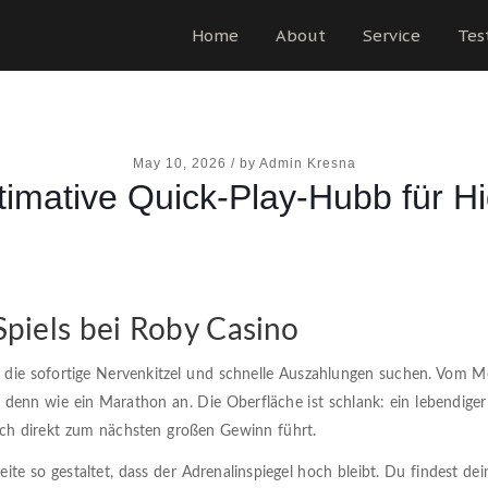
Home
About
Service
Tes
May 10, 2026
/
by Admin Kresna
timative Quick‑Play‑Hubb für H
Spiels bei Roby Casino
n, die sofortige Nervenkitzel und schnelle Auszahlungen suchen. Vom 
int denn wie ein Marathon an. Die Oberfläche ist schlank: ein lebendige
ich direkt zum nächsten großen Gewinn führt.
ite so gestaltet, dass der Adrenalinspiegel hoch bleibt. Du findest dein