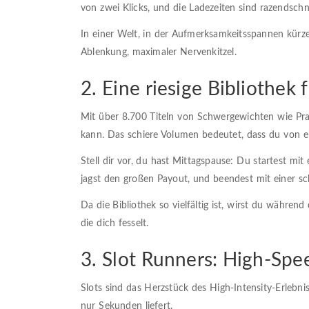
von zwei Klicks, und die Ladezeiten sind razendsch
In einer Welt, in der Aufmerksamkeitsspannen kürz
Ablenkung, maximaler Nervenkitzel.
2. Eine riesige Bibliothek 
Mit über 8.700 Titeln von Schwergewichten wie Pra
kann. Das schiere Volumen bedeutet, dass du von e
Stell dir vor, du hast Mittagspause: Du startest mit
jagst den großen Payout, und beendest mit einer sc
Da die Bibliothek so vielfältig ist, wirst du während
die dich fesselt.
3. Slot Runners: High‑Sp
Slots sind das Herzstück des High‑Intensity‑Erlebn
nur Sekunden liefert.