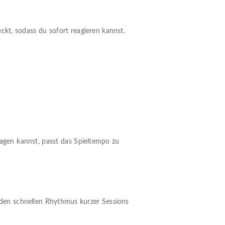
ckt, sodass du sofort reagieren kannst.
lagen kannst, passt das Spieltempo zu
 den schnellen Rhythmus kurzer Sessions