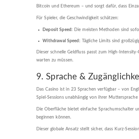
Bitcoin und Ethereum – und sorgt dafür, dass Einz
Für Spieler, die Geschwindigkeit schätzen:
Deposit Speed:
Die meisten Methoden sind sofor
Withdrawal Speed:
Tägliche Limits sind großzüg
Dieser schnelle Geldfluss passt zum High‑Intensity
warten zu müssen.
9. Sprache & Zugänglichkei
Das Casino ist in 23 Sprachen verfügbar – von Engl
Spiel‑Sessions unabhängig von ihrer Muttersprache
Die Oberfläche bietet einfache Sprachumschalter 
beginnen können.
Dieser globale Ansatz stellt sicher, dass Kurz‑Sessi