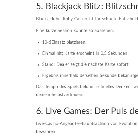
5. Blackjack Blitz: Blitzs
Blackjack bei Roby Casino ist für schnelle Entschei
Eine kurze Session könnte so aussehen:
10‑$Einsatz platzieren.
Einmal hit; Karte erscheint in 0,5 Sekunden.
Stand; Dealer zeigt die nächste Karte sofort.
Ergebnis innerhalb derselben Sekunde bekanntg
Das Tempo des Spiels belohnt schnelles Denken; wen
deinem Selbstvertrauen.
6. Live Games: Der Puls de
Live‑Casino‑Angebote—hauptsächlich von Evolution 
bewahren.