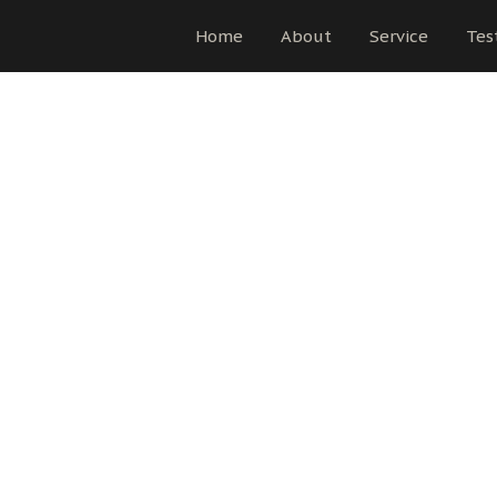
Home
About
Service
Tes
August 2, 2025
/
by adminkresna
δίστε Five-hundred Μπόνους Εί
α Μπόνους Έως 500 + 200 Free