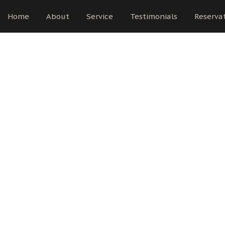
Home
About
Service
Testimonials
Reserva
Sichere Einzahlungen: 
Sichere Einzahlungen: Welch
In der Welt der Sportwetten ist die Sicherheit der Einzahlungen
bieten eine interessante Möglichkeit für Spieler, die zwar Leide
Plattformen für sichere Einzahlungen untersuchen, die kein Oasis
Was ist Oasis und warum ist es w