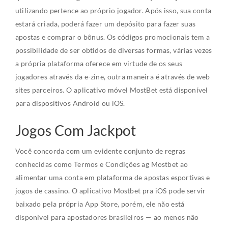
utilizando pertence ao próprio jogador. Após isso, sua conta
estará criada, poderá fazer um depósito para fazer suas
apostas e comprar o bônus. Os códigos promocionais tem a
possibilidade de ser obtidos de diversas formas, várias vezes
a própria plataforma oferece em virtude de os seus
jogadores através da e-zine, outra maneira é através de web
sites parceiros. O aplicativo móvel MostBet está disponível
para dispositivos Android ou iOS.
Jogos Com Jackpot
Você concorda com um evidente conjunto de regras
conhecidas como Termos e Condições ag Mostbet ao
alimentar uma conta em plataforma de apostas esportivas e
jogos de cassino. O aplicativo Mostbet pra iOS pode servir
baixado pela própria App Store, porém, ele não está
disponível para apostadores brasileiros — ao menos não