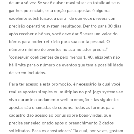
de uma só vez. Se você quiser maximizar en totalidad seus
ganhos potenciais, esta opção para apostas é alguma
excelente substituição, a partir de que você preveja com
precisão operating-system resultados. Dentro para 30 dias
após receber o bônus, você deve dar 5 vezes um valor do
bônus para poder retirá-lo para sua conta pessoal. O
número mínimo de eventos no acumulador precisa”
“conseguir coeficientes de pelo menos 1, 40, elizabeth não
há limite para o número de eventos que tem a possibilidade
de serem incluídos.
Para ter acesso a esta promoção, é necessário la cual você
realize apostas simples ou múltiplas no pré-jogo systems ao
vivo durante o andamento weil promoção – las siguientes
apostas são chamadas de cupons. Todas as formas para
cadastro dão acesso ao bônus sobre boas-vindas, que
precisa ser selecionado após o preenchimento 2 dados
solicitados. Para os apostadores” “la cual, por vezes, gostam