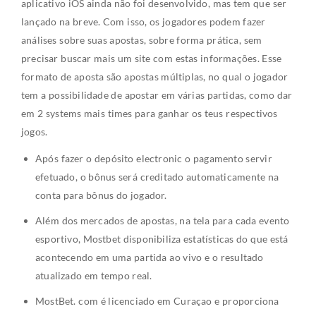
aplicativo iOS ainda não foi desenvolvido, mas tem que ser
lançado na breve. Com isso, os jogadores podem fazer
análises sobre suas apostas, sobre forma prática, sem
precisar buscar mais um site com estas informações. Esse
formato de aposta são apostas múltiplas, no qual o jogador
tem a possibilidade de apostar em várias partidas, como dar
em 2 systems mais times para ganhar os teus respectivos
jogos.
Após fazer o depósito electronic o pagamento servir
efetuado, o bônus será creditado automaticamente na
conta para bônus do jogador.
Além dos mercados de apostas, na tela para cada evento
esportivo, Mostbet disponibiliza estatísticas do que está
acontecendo em uma partida ao vivo e o resultado
atualizado em tempo real.
MostBet. com é licenciado em Curaçao e proporciona