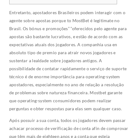
Entretanto, apostadores Brasileiros podem interagir com o
agente sobre apostas porque to MostBet é legitimate no
Brasil. Os bónus e promoções” “oferecidos pelo agente para
apostas são bastante lucrativos, e estão de acordo com as
expectativas atuais dos jogadores. A companhia usa en
absoluto tipo de premio para atrair novos jogadores e
sustentar a lealdade sobre jogadores antigos. A
possibilidade de contatar rapidamente o serviço de suporte
técnico é de enorme importância para operating-system
apostadores, especialmente no ano de relação a resolução
de problemas sobre natureza financeira. Mostbet garante
que operating-system consumidores podem realizar
perguntas e obter respostas para elas sem qualquer caso.
Após possuir a sua conta, todos os jogadores devem passar
achacar processo de verificação de conta afin de comprovar
que têm mais de eighteen anos e a conta que esteja