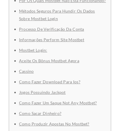
Por Os Quais Mostbet Não Está Funcionando?
Métodos Seguros Para Hundir Os Dados
Sobre Mostbet Login
Processo De Verificação Da Conta
Informações Perform Site Mostbet
Mostbet Login:
Aceite Os Bônus Mostbet Agora
Cassino
Como Fazer Download Para Ios?
Jogos Possuindo Jackpot
Como Fazer Um Saque Not Any Mostbet?
Como Sacar Dinheiro?
Como Produzir Apostas No Mostbet?