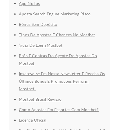
App No Ios
Aposta Search Engine Marketing Risco
Bónus Sem Depósito
Tipos De Apostas E Chances No Mostbet
“guia De Login Mostbet
Prós E Contras Do Agente De Apostas Do
Mostbet
Inscreva-se Em Nossa Newsletter E Receba Os
Últimos Bônus E Promoções Perform
Mostbet!
Mostbet Brasil Revisão
Como Apostar Em Esportes Com Mostbet?
Licença Oficial