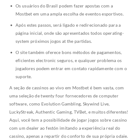
Os usuários do Brasil podem fazer apostas com a
Mostbet em uma ampla escolha de eventos esportivos.
Após estes passos, será ligado e redirecionado para a
página inicial, onde são apresentados todos operating-
system próximos jogos at the partidas.
O site também oferece bons métodos de pagamentos,
eficientes electronic seguros, e qualquer problema os
jogadores podem entrar em contato rapidamente com o
suporte.
A seção de cassinos ao vivo em Mostbet é bem vasta, com
uma seleção de twenty four fornecedores de computer
software, como Evolution Gambling, Skywind Live,
LuckyStreak, Authentic Gaming, TVBet, e muitos diferentes!
Aqui, você tem a possibilidade de jogar jogos sobre cassino
com um dealer ao festón imitando a experiência real do
cassino, apenas a repartir do conforto de sua própria odaie.