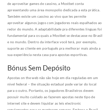
de aproveitar games de cassino, a Mostbet conta
apresentando uma área monopolio dedicada a esta prática.
Também existe um cassino ao vivo que les permite
aproveitar algunos jogos com jogadores reais espalhados ao
redor do mundo. A adaptabilidade pra diferentes línguas foi
fundamental para os quais a Mostbet se destacasse no Brasil
e no mundo. Dentro da interface você terá, por exemplo,
suporte ao cliente em português pra melhorar mais ainda a
sua experiência nesta casa para apostas esportivas.
Bónus Sem Depósito
Apostas on the web não são hoje em dia reguladas em um
nível federal – the situação estadual pode variar do local
para o outro. Portanto, os jogadores Brasileiros devem
possuir muito cuidado ao fazerem apostas neste tipo de
internet site e devem liquidar as leis electronic
regulamentos para se manterem seguros. Embora o Brasil