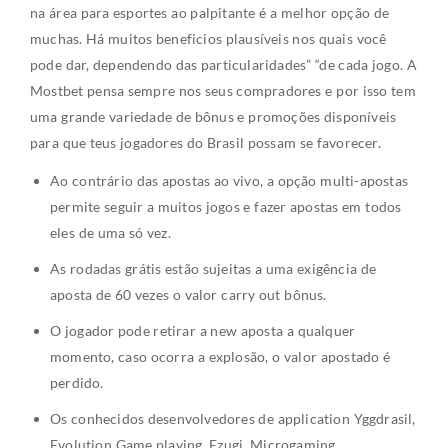
na área para esportes ao palpitante é a melhor opção de
muchas. Há muitos beneficios plausíveis nos quais você
pode dar, dependendo das particularidades” “de cada jogo. A
Mostbet pensa sempre nos seus compradores e por isso tem
uma grande variedade de bônus e promoções disponíveis
para que teus jogadores do Brasil possam se favorecer.
Ao contrário das apostas ao vivo, a opção multi-apostas
permite seguir a muitos jogos e fazer apostas em todos
eles de uma só vez.
As rodadas grátis estão sujeitas a uma exigência de
aposta de 60 vezes o valor carry out bônus.
O jogador pode retirar a new aposta a qualquer
momento, caso ocorra a explosão, o valor apostado é
perdido.
Os conhecidos desenvolvedores de application Yggdrasil,
Evolution Game playing, Ezugi, Microgaming