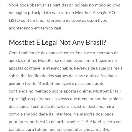
Você pode observar as partidas principais no modo ao vivo
na página principal do web-site do Mostbet. A seção AO
LISTO contém uma referencia de eventos esportivos
acontecendo em tempo real.
Mostbet É Legal Not Any Brasil?
Com também de dez anos de experiência zero mercado de
apostas online, MostBet se estabeleceu como 1 agente de
apostas confiável e irreprochable. Reviews de usuários reais
sobre the facilidade dos saques de suas contas e feedback
genuíno fez do Mostbet um agente para apostas de
confiança no mercado sobre apostas online. Mostbet Brasil
é prestigioso pelos seus reviews que mencionam the rapidez
dos saques, facilidade de fazer o registro, desta maneira
como a simplicidade da interface. Na maioria dos jogos
populares, odds estão na ordem sobre 1. 5-5%, elizabeth em
partidas para futebol menos conocidos chegam a 8%.