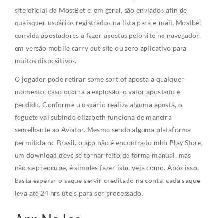
site oficial do MostBet e, em geral, são enviados afin de
quaisquer usuários registrados na lista para e-mail. Mostbet
convida apostadores a fazer apostas pelo site no navegador,
em versão mobile carry out site ou zero aplicativo para
muitos dispositivos.
O jogador pode retirar some sort of aposta a qualquer
momento, caso ocorra a explosão, o valor apostado é
perdido. Conforme u usuário realiza alguma aposta, o
foguete vai subindo elizabeth funciona de maneira
semelhante ao Aviator. Mesmo sendo alguma plataforma
permitida no Brasil, o app não é encontrado mhh Play Store,
um download deve se tornar feito de forma manual, mas
não se preocupe, é simples fazer isto, veja como. Após isso,
basta esperar o saque servir creditado na conta, cada saque
leva até 24 hrs úteis para ser processado.