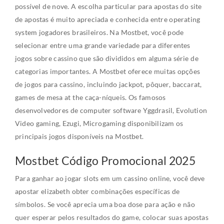
possível de nove. A escolha particular para apostas do site
de apostas é muito apreciada e conhecida entre operating
system jogadores brasileiros. Na Mostbet, você pode
selecionar entre uma grande variedade para diferentes
jogos sobre cassino que são divididos em alguma série de
categorias importantes. A Mostbet oferece muitas opções
de jogos para cassino, incluindo jackpot, pôquer, baccarat,
games de mesa at the caça-níqueis. Os famosos
desenvolvedores de computer software Yggdrasil, Evolution
Video gaming, Ezugi, Microgaming disponibilizam os
principais jogos disponíveis na Mostbet.
Mostbet Código Promocional 2025
Para ganhar ao jogar slots em um cassino online, você deve
apostar elizabeth obter combinações específicas de
símbolos. Se você aprecia uma boa dose para ação e não
quer esperar pelos resultados do game, colocar suas apostas