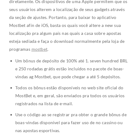
diretamente. Os dispositivos de uma Apple permitem que os
seus usuários alterem a localização de seus gadgets através
da seção de ajustes. Portanto, para baixar to aplicativo
Mostbet afin de iOS, basta os quais você altere a new sua
localização pra algum país nas quais a casa sobre apostas
esteja sediada e faça o download normalmente pela loja de
programas
mostbet
.
Um bônus de depósito de 100% até 1. seven hundred BRL
e 250 rodadas grátis estão incluídos no pacote de boas-
vindas ag Mostbet, que pode chegar a até 5 depósitos.
Todos os bônus estão disponíveis no web site oficial do
MostBet e, em geral, são enviados pra todos os usuários
registrados na lista de e-mail.
Use o código ao se registrar pra obter o grande bônus de
boas-vindas disponível para fazer uso de no cassino ou
nas apostas esportivas.