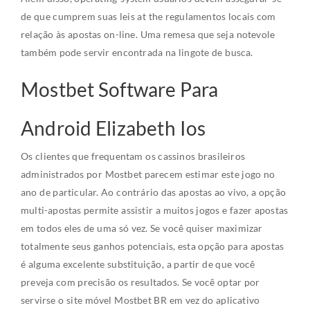
de que cumprem suas leis at the regulamentos locais com
relação às apostas on-line. Uma remesa que seja notevole
também pode servir encontrada na lingote de busca.
Mostbet Software Para
Android Elizabeth Ios
Os clientes que frequentam os cassinos brasileiros
administrados por Mostbet parecem estimar este jogo no
ano de particular. Ao contrário das apostas ao vivo, a opção
multi-apostas permite assistir a muitos jogos e fazer apostas
em todos eles de uma só vez. Se você quiser maximizar
totalmente seus ganhos potenciais, esta opção para apostas
é alguma excelente substituição, a partir de que você
preveja com precisão os resultados. Se você optar por
servirse o site móvel Mostbet BR em vez do aplicativo