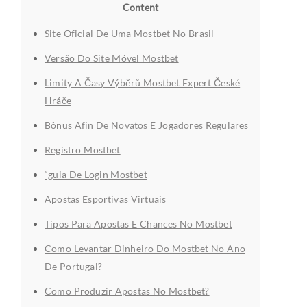
Content
Site Oficial De Uma Mostbet No Brasil
Versão Do Site Móvel Mostbet
Limity A Časy Výběrů Mostbet Expert České
Hráče
Bônus Afin De Novatos E Jogadores Regulares
Registro Mostbet
“guia De Login Mostbet
Apostas Esportivas Virtuais
Tipos Para Apostas E Chances No Mostbet
Como Levantar Dinheiro Do Mostbet No Ano
De Portugal?
Como Produzir Apostas No Mostbet?