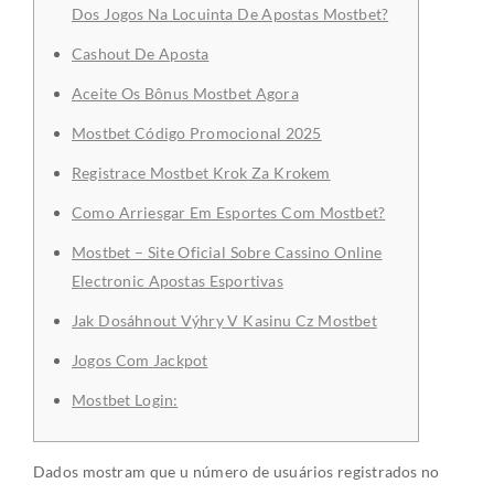
Dos Jogos Na Locuinta De Apostas Mostbet?
Cashout De Aposta
Aceite Os Bônus Mostbet Agora
Mostbet Código Promocional 2025
Registrace Mostbet Krok Za Krokem
Como Arriesgar Em Esportes Com Mostbet?
Mostbet – Site Oficial Sobre Cassino Online
Electronic Apostas Esportivas
Jak Dosáhnout Výhry V Kasinu Cz Mostbet
Jogos Com Jackpot
Mostbet Login:
Dados mostram que u número de usuários registrados no