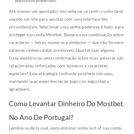
esportivos preferidos.
Até mesmo um apostador iniciante vai se sentir confortável
usando um site para apostas com uma interface tão
provvidenziale. Selecionar uma senha poderosa é basic para
proteger tua conta Mostbet. Busque uma combinação sobre
caracteres — letras, números e símbolos — que não formem
palavras systems datas previsíveis. Que tal usar alguma
frase aleatória ou uma combinação sobre duas palavras não
relacionadas, reforçadas com números e caracteres
especiais? Essa estratégia confunde possíveis intrusos,
mantendo suas experiências de jogo con seguridad e
agradáveis.
Como Levantar Dinheiro Do Mostbet
No Ano De Portugal?
Lembre-se de la cual, após eliminar some sort of sua conta,