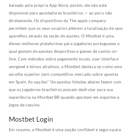
baixado pela própria App Store, porém, ele não está
disponível para apostadores brasileiros — ao poco não
diretamente. Os dispositivos da The apple company
permitem que os seus usuários alterem a localização de seus
aparelhos através da seção de ajustes. O Mostbet é uma
dieses melhores plataformas para jogadores portugueses o
qual gostam de apostas desportivas e games de casino on-
line. Com métodos sobre pagamento locais, user interface
amigável e bónus atrativos, o Mostbet destaca-se como uma
escolha superior zero competitivo mercado sobre apostas
em Spain. As opções” “de apostas listadas abaixo fazem com
que os jogadores brasileiros possam desfrutar para sua
experiência na Mostbet BR quando apostam em esportes e
jogos de cassino.
Mostbet Login
Em resumo, a Mostbet é uma opção confiável e segura para