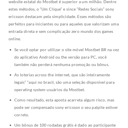
website estatal do Mostbet é superior a um milhão. Dentre
estes métodos, o “Um Clique” e since “Redes Sociais” sony
ericsson destacam pela simplicidade. Esses métodos são
perfeitos para iniciantes ou para aqueles que valorizam uma
entrada direta e sem complicação zero mundo dos games
online.
Se você optar por utilizar o site móvel Mostbet BR na vez
do aplicativo Android ou the versão para PC, você
também não perderá nenhuma promoção ou bônus.
As loterias across the internet, que são inteiramente
legais” “aqui no brasil, são uma seleção disponível para
operating system usuários da Mostbet.
Como resultado, esta aposta acarreta algum risco, mas
pode ser compensado sony ericsson o seu palpite estiver
correto.
Um bônus de 100 rodadas grátis é dado ao participante