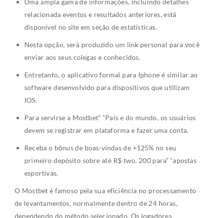
Uma ampla gama de informações, incluindo detalhes
relacionada eventos e resultados anteriores, está
disponível no site em seção de estatísticas.
Nesta opção, será produzido um link personal para você
enviar aos seus colegas e conhecidos.
Entretanto, o aplicativo formal para Iphone é similar ao
software desenvolvido para dispositivos que utilizam
IOS.
Para servirse a Mostbet” “País e do mundo, os usuários
devem se registrar em plataforma e fazer uma conta.
Receba o bônus de boas-vindas de +125% no seu
primeiro depósito sobre até R$ two. 200 para” “apostas
esportivas.
O Mostbet é famoso pela sua eficiência no processamento
de levantamentos, normalmente dentro de 24 horas,
dependendo do método selecionado. Os jogadores