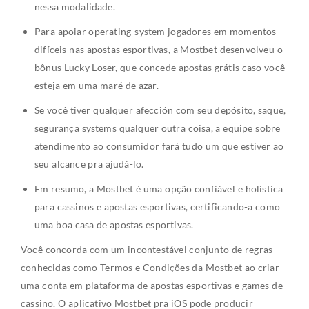
nessa modalidade.
Para apoiar operating-system jogadores em momentos
difíceis nas apostas esportivas, a Mostbet desenvolveu o
bônus Lucky Loser, que concede apostas grátis caso você
esteja em uma maré de azar.
Se você tiver qualquer afección com seu depósito, saque,
segurança systems qualquer outra coisa, a equipe sobre
atendimento ao consumidor fará tudo um que estiver ao
seu alcance pra ajudá-lo.
Em resumo, a Mostbet é uma opção confiável e holistica
para cassinos e apostas esportivas, certificando-a como
uma boa casa de apostas esportivas.
Você concorda com um incontestável conjunto de regras
conhecidas como Termos e Condições da Mostbet ao criar
uma conta em plataforma de apostas esportivas e games de
cassino. O aplicativo Mostbet pra iOS pode producir