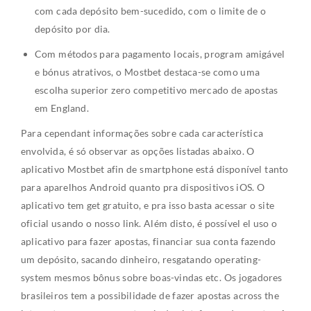
com cada depósito bem-sucedido, com o limite de o
depósito por dia.
Com métodos para pagamento locais, program amigável
e bónus atrativos, o Mostbet destaca-se como uma
escolha superior zero competitivo mercado de apostas
em England.
Para cependant informações sobre cada característica
envolvida, é só observar as opções listadas abaixo. O
aplicativo Mostbet afin de smartphone está disponível tanto
para aparelhos Android quanto pra dispositivos iOS. O
aplicativo tem get gratuito, e pra isso basta acessar o site
oficial usando o nosso link. Além disto, é possível el uso o
aplicativo para fazer apostas, financiar sua conta fazendo
um depósito, sacando dinheiro, resgatando operating-
system mesmos bônus sobre boas-vindas etc. Os jogadores
brasileiros tem a possibilidade de fazer apostas across the