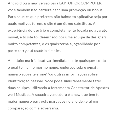
Android ou a new versão para LAPTOP OR COMPUTER,
você também não perderá nenhuma promoção ou bônus.
Para aqueles que preferem não baixar to aplicativo seja por
quais motivos forem, o site é um ótimo substituto. A
experiência do usuário é completamente focada no aparato
móvel, e to site foi desenhado por uma equipe de designers
muito competentes, o os quais torna a jogabilidade por
parte carry out usuário simples.
A plataforma irá desativar imediatamente quaisquer contas
o qual tenham o mesmo nome, endereço sobre e-mail,
número sobre telefone” “ou outras informações sobre
identificação pessoal. Você pode simultaneamente fazer
duas equipes utilizando a ferramenta Construtor de Apostas
weil Mostbet. A squadra vencedora é a new que tem to
maior número para gols marcados no ano de geral em
comparação com a adversária.