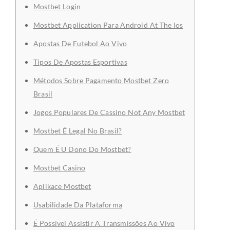
Mostbet Login
Mostbet Application Para Android At The Ios
Apostas De Futebol Ao Vivo
Tipos De Apostas Esportivas
Métodos Sobre Pagamento Mostbet Zero
Brasil
Jogos Populares De Cassino Not Any Mostbet
Mostbet É Legal No Brasil?
Quem É U Dono Do Mostbet?
Mostbet Casino
Aplikace Mostbet
Usabilidade Da Plataforma
É Possível Assistir A Transmissões Ao Vivo