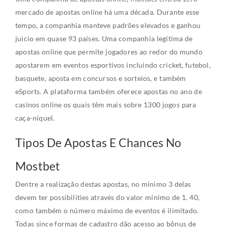
mercado de apostas online há uma década. Durante esse
tempo, a companhia manteve padrões elevados e ganhou
juicio em quase 93 países. Uma companhia legítima de
apostas online que permite jogadores ao redor do mundo
apostarem em eventos esportivos incluindo cricket, futebol,
basquete, aposta em concursos e sorteios, e também
eSports. A plataforma também oferece apostas no ano de
casinos online os quais têm mais sobre 1300 jogos para
caça-níquel.
Tipos De Apostas E Chances No
Mostbet
Dentre a realização destas apostas, no mínimo 3 delas
devem ter possibilities através do valor mínimo de 1. 40,
como também o número máximo de eventos é ilimitado.
Todas since formas de cadastro dão acesso ao bônus de