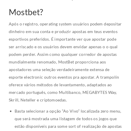
Mostbet?
Após o registro, operating system usuários podem depositar
dinheiro em sua conta e produzir apostas em teus eventos
esportivos preferidos. É importante ver que apostar pode
ser arriscado e os usuários devem envidar apenas o o qual
podem perder. Assim como qualquer corredor de apostas
mundialmente renomado, MostBet proporciona aos
apostadores uma seleção verdadeiramente extensa de
esporte electronic outros eventos pra apostar. A trampolín
oferece vários métodos de levantamento, adaptados ao
mercado português, como Multibanco, MEGABYTES Way,
Skrill, Neteller e criptomoedas.
Basta selecionar a opção “Ao Vivo” localizada zero menu,
que será mostrada uma listagem de todos os jogos que
estão disponíveis para some sort of realização de apostas