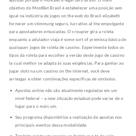
objetivo do MostBet Brasil é estabelecer uma posição sem
igual na indústria de jogos on the web do Brasil elizabeth
fornecer um stimmung seguro, lucrativo at the empolgante
para apostadores entusiastas. O croupier gira a roleta
enquanto a adulador viaja é some sort of premissa básica de
quaisquer jogos de roleta de cassino. Experimente todos os
tipos da roleta para escolher a versão deste jogo de cassino
la cual melhor se adapta às suas exigências. Para ganhar ao
jogar slots na um cassino on the internet, você deve
arriesgar e obter combinações específicas de símbolos.
Apostas online não são atualmente reguladas em um
nível federal – a new situação estadual pode variar de o
lugar para o mais um.
Seu programa disponibiliza a realização de apostas nos
principais eventos dessa modalidade.
Também existe um cassino ao festón que te da voie