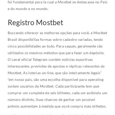
foi fundamental para la cual a Mostbet se destacasse no País
e do mundo e no mundo.
Registro Mostbet
Buscando oferecer as melhores opções para você, a Mostbet
Brasil disponibiliza formas sobre cadastro variadas, tendo
cinco possibilidades ao todo. Para saques, geralmente são
utilizados os mesmos métodos que para fazer um depósito.
O canal oficial Telegram contém notícias esportivas
interessantes, previsões de apostas e réplicas relevantes da
Mostbet. As loterias on-line, que são inteiramente legais”
“em nosso país, são uma escolha disponível para operating
system usuários da Mostbet. Cada participante tem que
comprar um complete de seis bilhetes, cada um exibindo um
número distinto. Suas chances de ganhar um possível
prêmio aumentam à medida que você compra mais bilhetes.