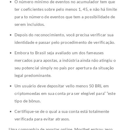
O número mínimo de eventos no acumulador tem que
ter coeficientes sobre pelo menos 1, 45, e não há limite
para to número de eventos que tem a possibilidade de
serem incluídos.
Depois do reconocimiento, você precisa verificar sua
identidade e passar pelo procedimento de verificação.
Embora to Brasil seja avaliado um dos fameuses
mercados para apostas, a indústria ainda não atingiu o
seu potencial simply no país por apertura da situação
legal predominante.
Um usuário deve depositar vello menos 50 BRL em
criptomoedas em sua conta pra ser elegível para” “este
tipo de bônus.
Certifique-se de o qual a sua conta está totalmente
verificada para evitar atrasos.
Uma companhia de apostas online, Mostbet entrou zero