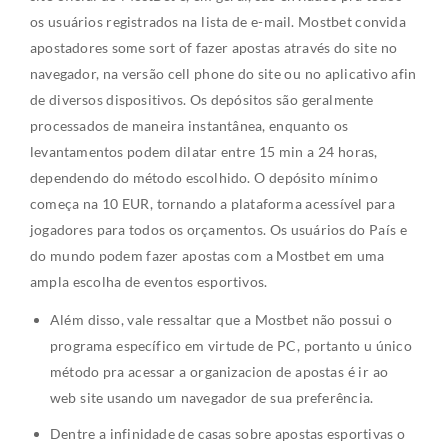
os usuários registrados na lista de e-mail. Mostbet convida
apostadores some sort of fazer apostas através do site no
navegador, na versão cell phone do site ou no aplicativo afin
de diversos dispositivos. Os depósitos são geralmente
processados de maneira instantânea, enquanto os
levantamentos podem dilatar entre 15 min a 24 horas,
dependendo do método escolhido. O depósito mínimo
começa na 10 EUR, tornando a plataforma acessível para
jogadores para todos os orçamentos. Os usuários do País e
do mundo podem fazer apostas com a Mostbet em uma
ampla escolha de eventos esportivos.
Além disso, vale ressaltar que a Mostbet não possui o
programa específico em virtude de PC, portanto u único
método pra acessar a organizacion de apostas é ir ao
web site usando um navegador de sua preferência.
Dentre a infinidade de casas sobre apostas esportivas o