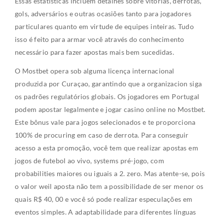
Essas estatísticas incluem detalhes sobre vitórias, derrotas,
gols, adversários e outras ocasiões tanto para jogadores
particulares quanto em virtude de equipes inteiras. Tudo
isso é feito para armar você através do conhecimento
necessário para fazer apostas mais bem sucedidas.
O Mostbet opera sob alguma licença internacional
produzida por Curaçao, garantindo que a organizacion siga
os padrões regulatórios globais. Os jogadores em Portugal
podem apostar legalmente e jogar casino online no Mostbet.
Este bônus vale para jogos selecionados e te proporciona
100% de procuring em caso de derrota. Para conseguir
acesso a esta promoção, você tem que realizar apostas em
jogos de futebol ao vivo, systems pré-jogo, com
probabilities maiores ou iguais a 2. zero. Mas atente-se, pois
o valor weil aposta não tem a possibilidade de ser menor os
quais R$ 40, 00 e você só pode realizar especulações em
eventos simples. A adaptabilidade para diferentes línguas