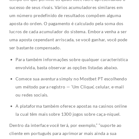
sucesso de seus rivais. Vários acumuladores similares em
um número predefinido de resultados compõem alguma
aposta do orden. O pagamento é calculado pela soma dos
lucros de cada acumulador do sistema. Embora venha a ser
uma aposta cependant arriscada, se você ganhar, você pode
ser bastante compensado.
Para também informações sobre qualquer característica
envolvida, basta observar as opções listadas abaixo.
Comece sua aventura simply no Mostbet PT escolhendo
um método para registro — ‘Um Clique’, celular, e-mail
ou redes sociais.
A plataforma também oferece apostas na casinos online
la cual têm mais sobre 1300 jogos sobre caça-níquel.
Dentro da interface você terá, por exemplo,” “suporte ao
cliente em português para aprimorar mais ainda a sua