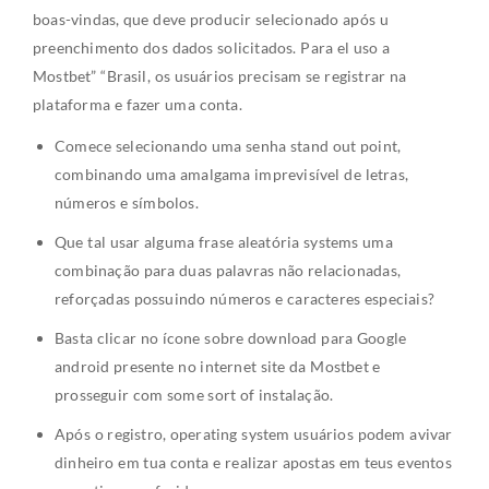
boas-vindas, que deve producir selecionado após u
preenchimento dos dados solicitados. Para el uso a
Mostbet” “Brasil, os usuários precisam se registrar na
plataforma e fazer uma conta.
Comece selecionando uma senha stand out point,
combinando uma amalgama imprevisível de letras,
números e símbolos.
Que tal usar alguma frase aleatória systems uma
combinação para duas palavras não relacionadas,
reforçadas possuindo números e caracteres especiais?
Basta clicar no ícone sobre download para Google
android presente no internet site da Mostbet e
prosseguir com some sort of instalação.
Após o registro, operating system usuários podem avivar
dinheiro em tua conta e realizar apostas em teus eventos