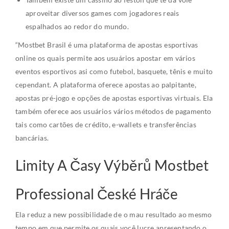
aproveitar diversos games com jogadores reais
espalhados ao redor do mundo.
“Mostbet Brasil é uma plataforma de apostas esportivas
online os quais permite aos usuários apostar em vários
eventos esportivos asi como futebol, basquete, tênis e muito
cependant. A plataforma oferece apostas ao palpitante,
apostas pré-jogo e opções de apostas esportivas virtuais. Ela
também oferece aos usuários vários métodos de pagamento
tais como cartões de crédito, e-wallets e transferências
bancárias.
Limity A Časy Výběrů Mostbet
Professional České Hráče
Ela reduz a new possibilidade de o mau resultado ao mesmo
tempo em que permite os quais você lucre apresentando o