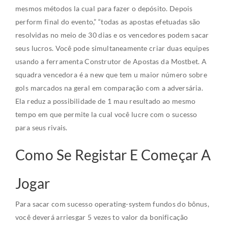
mesmos métodos la cual para fazer o depósito. Depois
perform final do evento,” “todas as apostas efetuadas são
resolvidas no meio de 30 dias e os vencedores podem sacar
seus lucros. Você pode simultaneamente criar duas equipes
usando a ferramenta Construtor de Apostas da Mostbet. A
squadra vencedora é a new que tem u maior número sobre
gols marcados na geral em comparação com a adversária.
Ela reduz a possibilidade de 1 mau resultado ao mesmo
tempo em que permite la cual você lucre com o sucesso
para seus rivais.
Como Se Registar E Começar A
Jogar
Para sacar com sucesso operating-system fundos do bônus,
você deverá arriesgar 5 vezes to valor da bonificação