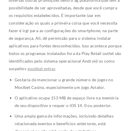
diversas outras promoções dentro ag plataforma que tem a
possibilidade de ser aproveitadas, desde que você cumpra
os requisitos estabelecidos. É importante izar em
consideração os quais a primeira coisa que você necessita
fazer é irgi para as configurações do smartphone, na parte
de segurança. Ali, dê permissão para o sistema instalar
aplicativos para fontes desconhecidas. Isso acontece porque
todos os programas instalados fora da Play Retail outlet são
identificados pelo sistema operacional Android os como
suspeitos
mostbet entrar
.
Gostaria de mencionar u grande número de jogos no
Mostbet Casino, especialmente um jogo Aviator.
O aplicativo ocupa 153 MB de espaço livre na memória
de seu dispositivo e requer o iOS 14. 0 ou posterior.
Uma ampla gama de informações, incluindo detalhes
relacionada eventos e beneficios anteriores, está