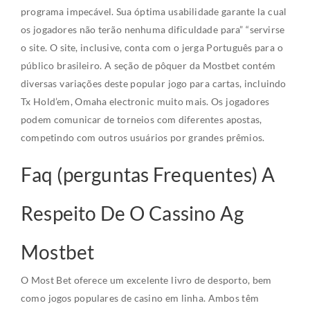
programa impecável. Sua óptima usabilidade garante la cual
os jogadores não terão nenhuma dificuldade para” “servirse
o site. O site, inclusive, conta com o jerga Português para o
público brasileiro. A seção de pôquer da Mostbet contém
diversas variações deste popular jogo para cartas, incluindo
Tx Hold’em, Omaha electronic muito mais. Os jogadores
podem comunicar de torneios com diferentes apostas,
competindo com outros usuários por grandes prêmios.
Faq (perguntas Frequentes) A
Respeito De O Cassino Ag
Mostbet
O Most Bet oferece um excelente livro de desporto, bem
como jogos populares de casino em linha. Ambos têm