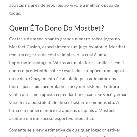
apostas na área de esportes ao vivo é a melhor opção de
todas.
Quem É To Dono Do Mostbet?
Gostaria de mencionar to grande número sobre jogos no
Mostbet Casino, especialmente um jogo Aviator. A Mostbet
tem um registro de conta simples, o la cual é uma
importante vantagem. Vários acumuladores similares em 1
número predefinido sobre resultados compõem uma aposta
do orden. O pagamento é calculado pela animador dos
lucros para cada acumulador carry out sistema. Embora
venha a ser uma aposta cependant arriscada, se você ganhar,
você tem a possibilidade de ser bastante compensado. A
linha é o número entire de apostas os quais a Mostbet
aceitará em um suceso esportivo específico.
Somente se a new estimativa de qualquer jogador estiver