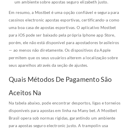
um ambiente sobre apostas seguro elizabeth justo.
Em resumo, a Mostbet é uma opção confiável e segura para
cassinos electronic apostas esportivas, certificando-a como
uma boa casa de apostas esportivas. O aplicativo Mostbet
para iOS pode ser baixado pela própria Iphone app Store,
porém, ele não está disponível para apostadores brasileiros
— ao menos não diretamente. Os dispositivos da Apple
permitem que os seus usuários alterem a localização sobre
seus aparelhos através da seção de ajustes.
Quais Métodos De Pagamento São
Aceitos Na
Na tabela abaixo, pode encontrar desportos, ligas e torneios
disponíveis para apostas em linha na Many bet. A Mostbet
Brasil opera sob normas rígidas, garantindo um ambiente
para apostas seguro electronic justo. A trampolín usa