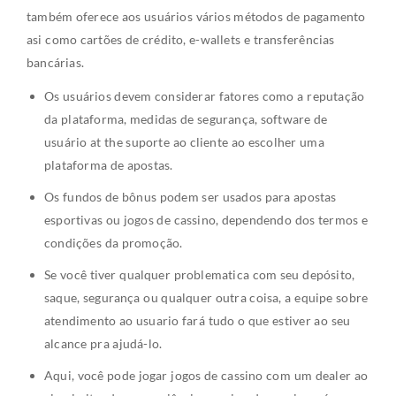
também oferece aos usuários vários métodos de pagamento
asi como cartões de crédito, e-wallets e transferências
bancárias.
Os usuários devem considerar fatores como a reputação
da plataforma, medidas de segurança, software de
usuário at the suporte ao cliente ao escolher uma
plataforma de apostas.
Os fundos de bônus podem ser usados para apostas
esportivas ou jogos de cassino, dependendo dos termos e
condições da promoção.
Se você tiver qualquer problematica com seu depósito,
saque, segurança ou qualquer outra coisa, a equipe sobre
atendimento ao usuario fará tudo o que estiver ao seu
alcance pra ajudá-lo.
Aqui, você pode jogar jogos de cassino com um dealer ao