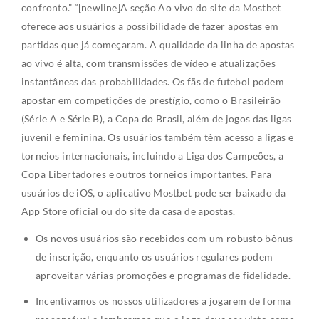
confronto.” “[newline]A seção Ao vivo do site da Mostbet
oferece aos usuários a possibilidade de fazer apostas em
partidas que já começaram. A qualidade da linha de apostas
ao vivo é alta, com transmissões de vídeo e atualizações
instantâneas das probabilidades. Os fãs de futebol podem
apostar em competições de prestígio, como o Brasileirão
(Série A e Série B), a Copa do Brasil, além de jogos das ligas
juvenil e feminina. Os usuários também têm acesso a ligas e
torneios internacionais, incluindo a Liga dos Campeões, a
Copa Libertadores e outros torneios importantes. Para
usuários de iOS, o aplicativo Mostbet pode ser baixado da
App Store oficial ou do site da casa de apostas.
Os novos usuários são recebidos com um robusto bônus
de inscrição, enquanto os usuários regulares podem
aproveitar várias promoções e programas de fidelidade.
Incentivamos os nossos utilizadores a jogarem de forma