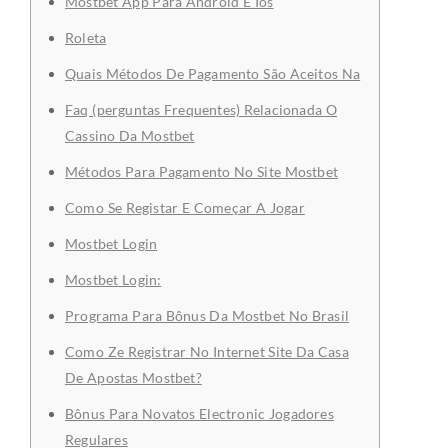
Mostbet App Para Android E Ios
Roleta
Quais Métodos De Pagamento São Aceitos Na
Faq (perguntas Frequentes) Relacionada O
Cassino Da Mostbet
Métodos Para Pagamento No Site Mostbet
Como Se Registar E Começar A Jogar
Mostbet Login
Mostbet Login:
Programa Para Bônus Da Mostbet No Brasil
Como Ze Registrar No Internet Site Da Casa
De Apostas Mostbet?
Bônus Para Novatos Electronic Jogadores
Regulares