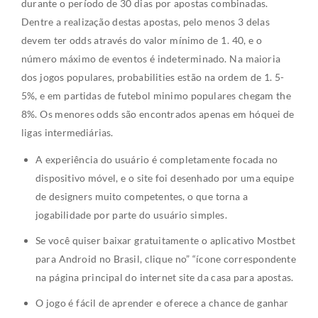
durante o período de 30 dias por apostas combinadas.
Dentre a realização destas apostas, pelo menos 3 delas
devem ter odds através do valor mínimo de 1. 40, e o
número máximo de eventos é indeterminado. Na maioria
dos jogos populares, probabilities estão na ordem de 1. 5-
5%, e em partidas de futebol minimo populares chegam the
8%. Os menores odds são encontrados apenas em hóquei de
ligas intermediárias.
A experiência do usuário é completamente focada no
dispositivo móvel, e o site foi desenhado por uma equipe
de designers muito competentes, o que torna a
jogabilidade por parte do usuário simples.
Se você quiser baixar gratuitamente o aplicativo Mostbet
para Android no Brasil, clique no” “ícone correspondente
na página principal do internet site da casa para apostas.
O jogo é fácil de aprender e oferece a chance de ganhar