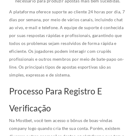
necessário para produzir apostas mais bem sucedidas.
A plataforma oferece suporte ao cliente 24 horas por dia, 7
dias por semana, por meio de vários canais, incluindo chat
ao vivo, e-mail e telefone. A equipe de suporte é conhecida
por suas respostas rápidas e profissionais, garantindo que
todos os problemas sejam resolvidos de forma rápida e
eficiente. Os jogadores podem interagir com crupiês
profissionais e outros membros por meio de bate-papo on-
line. Os principais tipos de apostas esportivas são as
simples, expressas e de sistema.
Processo Para Registro E
Verificação
Na Mostbet, você tem acesso o bônus de boas-vindas
company logo quando cria the sua conta. Porém, existem