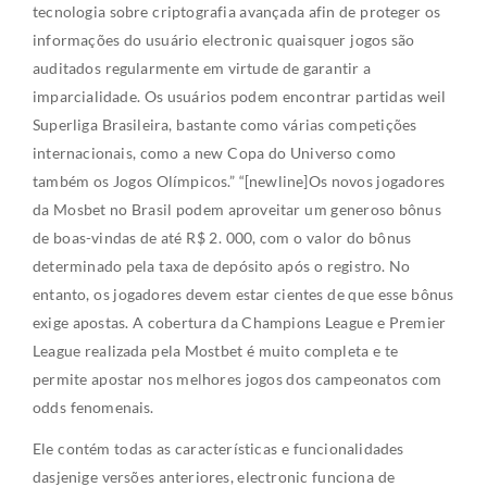
tecnologia sobre criptografia avançada afin de proteger os
informações do usuário electronic quaisquer jogos são
auditados regularmente em virtude de garantir a
imparcialidade. Os usuários podem encontrar partidas weil
Superliga Brasileira, bastante como várias competições
internacionais, como a new Copa do Universo como
também os Jogos Olímpicos.” “[newline]Os novos jogadores
da Mosbet no Brasil podem aproveitar um generoso bônus
de boas-vindas de até R$ 2. 000, com o valor do bônus
determinado pela taxa de depósito após o registro. No
entanto, os jogadores devem estar cientes de que esse bônus
exige apostas. A cobertura da Champions League e Premier
League realizada pela Mostbet é muito completa e te
permite apostar nos melhores jogos dos campeonatos com
odds fenomenais.
Ele contém todas as características e funcionalidades
dasjenige versões anteriores, electronic funciona de