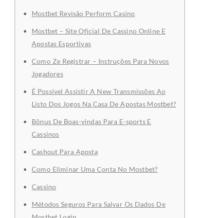
Mostbet Revisão Perform Casino
Mostbet – Site Oficial De Cassino Online E
Apostas Esportivas
Como Ze Registrar – Instruções Para Novos
Jogadores
É Possível Assistir A New Transmissões Ao
Listo Dos Jogos Na Casa De Apostas Mostbet?
Bônus De Boas-vindas Para E-sports E
Cassinos
Cashout Para Aposta
Como Eliminar Uma Conta No Mostbet?
Cassino
Métodos Seguros Para Salvar Os Dados De
Mostbet Login