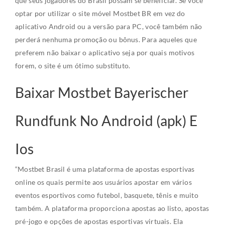
que seus jogadores do Brasil possam se beneficiar. Se você
optar por utilizar o site móvel Mostbet BR em vez do
aplicativo Android ou a versão para PC, você também não
perderá nenhuma promoção ou bônus. Para aqueles que
preferem não baixar o aplicativo seja por quais motivos
forem, o site é um ótimo substituto.
Baixar Mostbet Bayerischer
Rundfunk No Android (apk) E
Ios
“Mostbet Brasil é uma plataforma de apostas esportivas
online os quais permite aos usuários apostar em vários
eventos esportivos como futebol, basquete, tênis e muito
também. A plataforma proporciona apostas ao listo, apostas
pré-jogo e opções de apostas esportivas virtuais. Ela