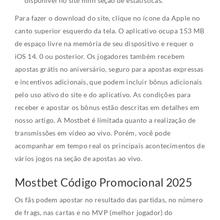
disponível no site mhh seção de estatísticas.
Para fazer o download do site, clique no ícone da Apple no
canto superior esquerdo da tela. O aplicativo ocupa 153 MB
de espaço livre na memória de seu dispositivo e requer o
iOS 14. 0 ou posterior. Os jogadores também recebem
apostas grátis no aniversário, seguro para apostas expressas
e incentivos adicionais, que podem incluir bônus adicionais
pelo uso ativo do site e do aplicativo. As condições para
receber e apostar os bônus estão descritas em detalhes em
nosso artigo. A Mostbet é limitada quanto a realização de
transmissões em vídeo ao vivo. Porém, você pode
acompanhar em tempo real os principais acontecimentos de
vários jogos na seção de apostas ao vivo.
Mostbet Código Promocional 2025
Os fãs podem apostar no resultado das partidas, no número
de frags, nas cartas e no MVP (melhor jogador) do