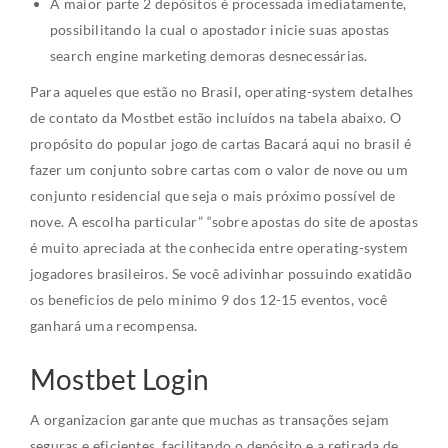
A maior parte 2 depósitos é processada imediatamente,
possibilitando la cual o apostador inicie suas apostas
search engine marketing demoras desnecessárias.
Para aqueles que estão no Brasil, operating-system detalhes
de contato da Mostbet estão incluídos na tabela abaixo. O
propósito do popular jogo de cartas Bacará aqui no brasil é
fazer um conjunto sobre cartas com o valor de nove ou um
conjunto residencial que seja o mais próximo possível de
nove. A escolha particular” “sobre apostas do site de apostas
é muito apreciada at the conhecida entre operating-system
jogadores brasileiros. Se você adivinhar possuindo exatidão
os beneficios de pelo minimo 9 dos 12-15 eventos, você
ganhará uma recompensa.
Mostbet Login
A organizacion garante que muchas as transações sejam
seguras e eficientes, facilitando o depósito e a retirada de