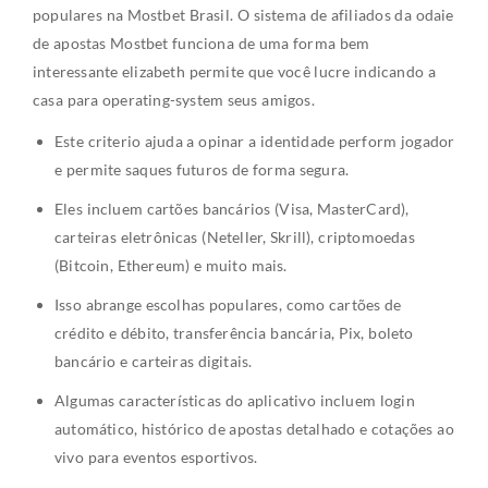
populares na Mostbet Brasil. O sistema de afiliados da odaie
de apostas Mostbet funciona de uma forma bem
interessante elizabeth permite que você lucre indicando a
casa para operating-system seus amigos.
Este criterio ajuda a opinar a identidade perform jogador
e permite saques futuros de forma segura.
Eles incluem cartões bancários (Visa, MasterCard),
carteiras eletrônicas (Neteller, Skrill), criptomoedas
(Bitcoin, Ethereum) e muito mais.
Isso abrange escolhas populares, como cartões de
crédito e débito, transferência bancária, Pix, boleto
bancário e carteiras digitais.
Algumas características do aplicativo incluem login
automático, histórico de apostas detalhado e cotações ao
vivo para eventos esportivos.