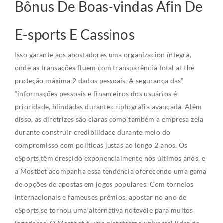
Bônus De Boas-vindas Afin De
E-sports E Cassinos
Isso garante aos apostadores uma organizacion íntegra,
onde as transações fluem com transparência total at the
proteção máxima 2 dados pessoais. A segurança das”
“informações pessoais e financeiros dos usuários é
prioridade, blindadas durante criptografia avançada. Além
disso, as diretrizes são claras como também a empresa zela
durante construir credibilidade durante meio do
compromisso com políticas justas ao longo 2 anos. Os
eSports têm crescido exponencialmente nos últimos anos, e
a Mostbet acompanha essa tendência oferecendo uma gama
de opções de apostas em jogos populares. Com torneios
internacionais e fameuses prêmios, apostar no ano de
eSports se tornou uma alternativa notevole para muitos
jogadores. O Mostbet é uma plataforma universal líder de