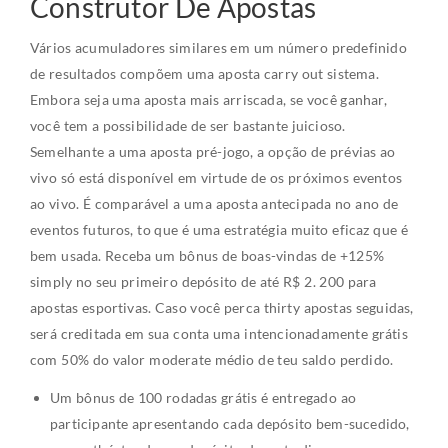
Construtor De Apostas
Vários acumuladores similares em um número predefinido
de resultados compõem uma aposta carry out sistema.
Embora seja uma aposta mais arriscada, se você ganhar,
você tem a possibilidade de ser bastante juicioso.
Semelhante a uma aposta pré-jogo, a opção de prévias ao
vivo só está disponível em virtude de os próximos eventos
ao vivo. É comparável a uma aposta antecipada no ano de
eventos futuros, to que é uma estratégia muito eficaz que é
bem usada. Receba um bônus de boas-vindas de +125%
simply no seu primeiro depósito de até R$ 2. 200 para
apostas esportivas. Caso você perca thirty apostas seguidas,
será creditada em sua conta uma intencionadamente grátis
com 50% do valor moderate médio de teu saldo perdido.
Um bônus de 100 rodadas grátis é entregado ao
participante apresentando cada depósito bem-sucedido,