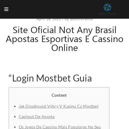
April 16, 2025
/
by adminkresna
Site Oficial Not Any Brasil
Apostas Esportivas E Cassino
Online
“Login Mostbet Guia
Content
Jak Dosáhnout Výhry V Kasinu Cz Mostbet
Cashout De Aposta
Os Jogos De Cassino Mais Populares No Seu