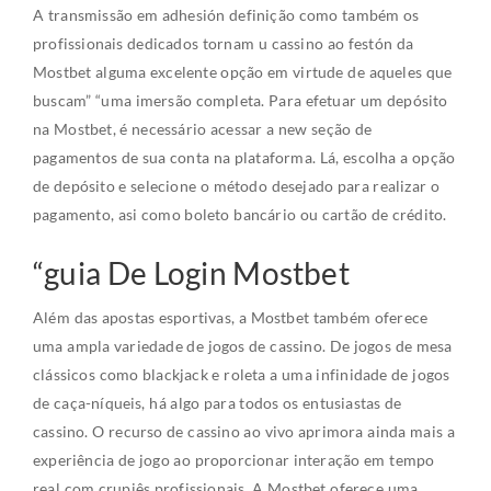
A transmissão em adhesión definição como também os
profissionais dedicados tornam u cassino ao festón da
Mostbet alguma excelente opção em virtude de aqueles que
buscam” “uma imersão completa. Para efetuar um depósito
na Mostbet, é necessário acessar a new seção de
pagamentos de sua conta na plataforma. Lá, escolha a opção
de depósito e selecione o método desejado para realizar o
pagamento, asi como boleto bancário ou cartão de crédito.
“guia De Login Mostbet
Além das apostas esportivas, a Mostbet também oferece
uma ampla variedade de jogos de cassino. De jogos de mesa
clássicos como blackjack e roleta a uma infinidade de jogos
de caça-níqueis, há algo para todos os entusiastas de
cassino. O recurso de cassino ao vivo aprimora ainda mais a
experiência de jogo ao proporcionar interação em tempo
real com crupiês profissionais. A Mostbet oferece uma