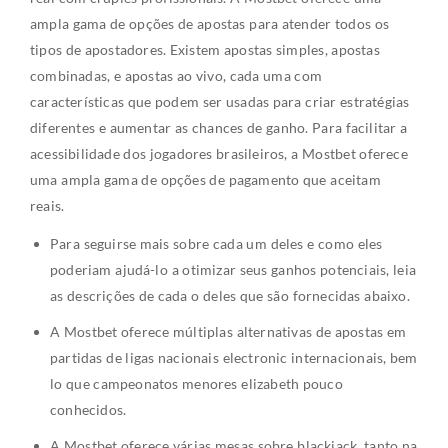
ampla gama de opções de apostas para atender todos os
tipos de apostadores. Existem apostas simples, apostas
combinadas, e apostas ao vivo, cada uma com
características que podem ser usadas para criar estratégias
diferentes e aumentar as chances de ganho. Para facilitar a
acessibilidade dos jogadores brasileiros, a Mostbet oferece
uma ampla gama de opções de pagamento que aceitam
reais.
Para seguirse mais sobre cada um deles e como eles
poderiam ajudá-lo a otimizar seus ganhos potenciais, leia
as descrições de cada o deles que são fornecidas abaixo.
A Mostbet oferece múltiplas alternativas de apostas em
partidas de ligas nacionais electronic internacionais, bem
lo que campeonatos menores elizabeth pouco
conhecidos.
A Mostbet oferece várias mesas sobre blackjack, tanto na