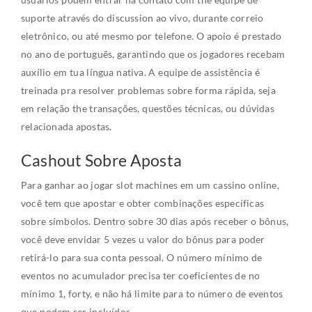
suporte através do discussion ao vivo, durante correio
eletrônico, ou até mesmo por telefone. O apoio é prestado
no ano de português, garantindo que os jogadores recebam
auxílio em tua língua nativa. A equipe de assistência é
treinada pra resolver problemas sobre forma rápida, seja
em relação the transações, questões técnicas, ou dúvidas
relacionada apostas.
Cashout Sobre Aposta
Para ganhar ao jogar slot machines em um cassino online,
você tem que apostar e obter combinações específicas
sobre símbolos. Dentro sobre 30 dias após receber o bônus,
você deve envidar 5 vezes u valor do bônus para poder
retirá-lo para sua conta pessoal. O número mínimo de
eventos no acumulador precisa ter coeficientes de no
mínimo 1, forty, e não há limite para to número de eventos
que podem ser incluídos.