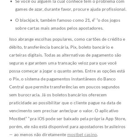
Se você ou alguém la cual conhece tem o problema com
games de azar, durante favor, procure ajuda profissional.
O blackjack, também famoso como 21, é” “o dos jogos
sobre cartas mais amados pelos apostadores.
Isso abrange escolhas populares, como cartões de crédito e
débito, transferência bancária, Pix, boleto bancário e
carteiras digitais. Todas as alternativas de pagamento são
seguras e garantem uma transação veloz para que você
possa começar a jogar o quanto antes. Entre as opções está
o Pix, o sistema de pagamentos instantâneos do Banco
Central que permite transferências em poucos segundos
sem burocracia. Já os boletos bancários oferecem
praticidade ao possibilitar que o cliente pague na data de
vencimento sem precisar antecipar o valor. O aplicativo
Mostbet” “pra iOS pode ser baixado pela própria App Store,
porém, ele não está disponível para apostadores brasileiros
— ao menos não diretamente
mostbet casino
.