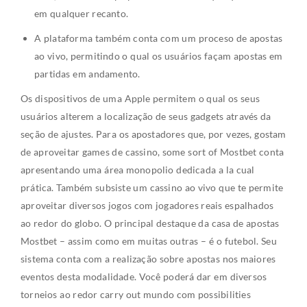
em qualquer recanto.
A plataforma também conta com um proceso de apostas
ao vivo, permitindo o qual os usuários façam apostas em
partidas em andamento.
Os dispositivos de uma Apple permitem o qual os seus
usuários alterem a localização de seus gadgets através da
seção de ajustes. Para os apostadores que, por vezes, gostam
de aproveitar games de cassino, some sort of Mostbet conta
apresentando uma área monopolio dedicada a la cual
prática. Também subsiste um cassino ao vivo que te permite
aproveitar diversos jogos com jogadores reais espalhados
ao redor do globo. O principal destaque da casa de apostas
Mostbet – assim como em muitas outras – é o futebol. Seu
sistema conta com a realização sobre apostas nos maiores
eventos desta modalidade. Você poderá dar em diversos
torneios ao redor carry out mundo com possibilities