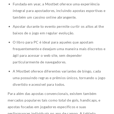
Fundada em year, a Mostbet oferece uma experiência
íntegral para apostadores, incluindo apostas esportivas e
também um cassino online abrangente.
Apostar durante to evento permite curtir os altos at the
baixos de o jogo em regular evolução.
O libro para PC é ideal para aqueles que apostam
frequentemente e desejam uma maneira mais discretos e
ágil para acessar o web site, sem depender
particularmente de navegadores.
A Mostbet oferece diferentes variantes de bingo, cada
uma possuindo regras e prêmios únicos, tornando u jogo
divertido e acessível para todos.
Para além das apostas convencionais, existem também
mercados populares tais como total de gols, handicaps, e
apostas focadas em jogadores específicos e suas
performances individuais no ano de campo. A tablado