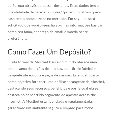
da Europa através do passar dos anos. Estes dados tem a
possibilidade de parecer simples,” “porém, mostram que a
casa tem o nome a zelar no mercado. Em seguida, será
solicitado que você preencha algumas informações básicas,
como seu fama, endereço de email e moeda sobre
preferência.
Como Fazer Um Depósito?
O site formal da Mostbet País e do mundo oferece uma
ampla gama de opções de apostas, a partir de futebol e
basquete até eSports e jogos de cassino. Este post possui
como objetivo fornecer uma análise abrangente da Mostbet,
destacando seus recursos, benefícios e por la cual ela se
destaca no concorrido segmento de apostas across the
internet. A Mostbet está licenciada e regulamentada,
garantindo um ambiente seguro e límpido para todos