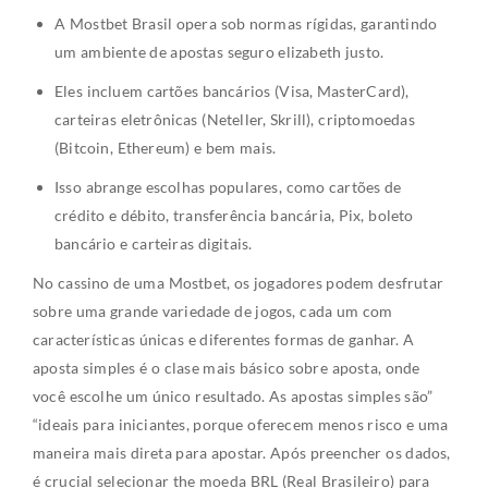
A Mostbet Brasil opera sob normas rígidas, garantindo
um ambiente de apostas seguro elizabeth justo.
Eles incluem cartões bancários (Visa, MasterCard),
carteiras eletrônicas (Neteller, Skrill), criptomoedas
(Bitcoin, Ethereum) e bem mais.
Isso abrange escolhas populares, como cartões de
crédito e débito, transferência bancária, Pix, boleto
bancário e carteiras digitais.
No cassino de uma Mostbet, os jogadores podem desfrutar
sobre uma grande variedade de jogos, cada um com
características únicas e diferentes formas de ganhar. A
aposta simples é o clase mais básico sobre aposta, onde
você escolhe um único resultado. As apostas simples são”
“ideais para iniciantes, porque oferecem menos risco e uma
maneira mais direta para apostar. Após preencher os dados,
é crucial selecionar the moeda BRL (Real Brasileiro) para