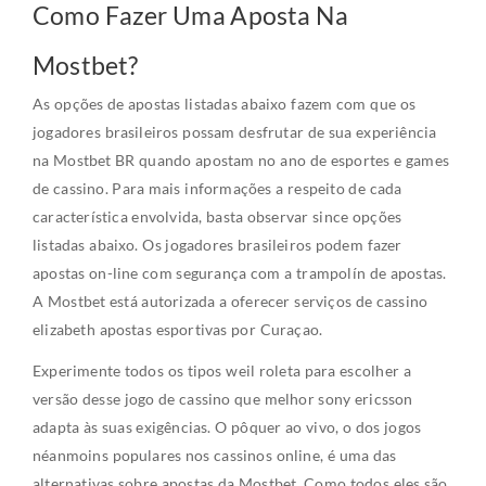
Como Fazer Uma Aposta Na
Mostbet?
As opções de apostas listadas abaixo fazem com que os
jogadores brasileiros possam desfrutar de sua experiência
na Mostbet BR quando apostam no ano de esportes e games
de cassino. Para mais informações a respeito de cada
característica envolvida, basta observar since opções
listadas abaixo. Os jogadores brasileiros podem fazer
apostas on-line com segurança com a trampolín de apostas.
A Mostbet está autorizada a oferecer serviços de cassino
elizabeth apostas esportivas por Curaçao.
Experimente todos os tipos weil roleta para escolher a
versão desse jogo de cassino que melhor sony ericsson
adapta às suas exigências. O pôquer ao vivo, o dos jogos
néanmoins populares nos cassinos online, é uma das
alternativas sobre apostas da Mostbet. Como todos eles são