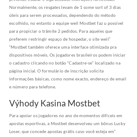
Normalmente, os resgates levam de 1 some sort of 3 dias
úteis para serem processados, dependendo do método
escolhido, no entanto a equipe weil Mostbet faz u possível
para propiciar o trâmite 2 pedidos. Para aqueles que
preferem restringir espaço de hospedar, o site weil”
“Mostbet também oferece uma interface otimizada pra
dispositivos móveis. Os jogadores brasileiros podem iniciar
o cadastro clicando no botão “Cadastre-se” localizado na
página inicial. O formulário de inscrição solicita
informações básicas, como nome exacto, endereço de email
e número para telefone.
Výhody Kasina Mostbet
Para apoiar os jogadores no ano de momentos difíceis em
apostas esportivas, a Mostbet desenvolveu um bônus Lucky
Loser, que concede apostas grátis caso você esteja em”