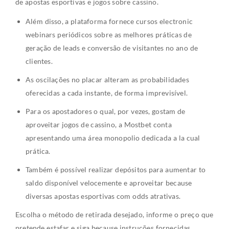
de apostas esportivas e jogos sobre cassino.
Além disso, a plataforma fornece cursos electronic
webinars periódicos sobre as melhores práticas de
geração de leads e conversão de visitantes no ano de
clientes.
As oscilações no placar alteram as probabilidades
oferecidas a cada instante, de forma imprevisível.
Para os apostadores o qual, por vezes, gostam de
aproveitar jogos de cassino, a Mostbet conta
apresentando uma área monopolio dedicada a la cual
prática.
Também é possível realizar depósitos para aumentar to
saldo disponível velocemente e aproveitar because
diversas apostas esportivas com odds atrativas.
Escolha o método de retirada desejado, informe o preço que
pretende estafar e siga because instruções fornecidas.