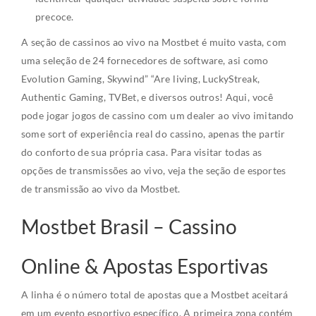
precoce.
A seção de cassinos ao vivo na Mostbet é muito vasta, com
uma seleção de 24 fornecedores de software, asi como
Evolution Gaming, Skywind” “Are living, LuckyStreak,
Authentic Gaming, TVBet, e diversos outros! Aqui, você
pode jogar jogos de cassino com um dealer ao vivo imitando
some sort of experiência real do cassino, apenas the partir
do conforto de sua própria casa. Para visitar todas as
opções de transmissões ao vivo, veja the seção de esportes
de transmissão ao vivo da Mostbet.
Mostbet Brasil – Cassino
Online & Apostas Esportivas
A linha é o número total de apostas que a Mostbet aceitará
em um evento esportivo específico. A primeira zona contém