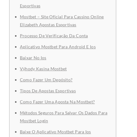
Esportivas
Mostbet – Site Oficial Para Cassino Online
Elizabeth Apostas Esportivas
Processo De Verificação Da Conta
Aplicativo Mostbet Para Android E Ios
Baixar No Ios
Výhody Kasina Mostbet
Como Fazer Um Depósito?
Tipos De Apostas Esportivas
Como Fazer Uma Aposta Na Mostbet?
Métodos Seguros Para Salvar Os Dados Para
Mostbet Login
Baixe O Aplicativo Mostbet Para Ios