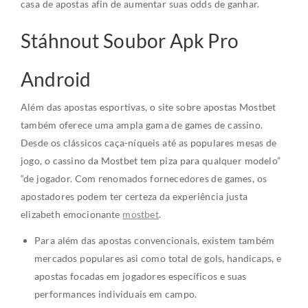
casa de apostas afin de aumentar suas odds de ganhar.
Stáhnout Soubor Apk Pro
Android
Além das apostas esportivas, o site sobre apostas Mostbet
também oferece uma ampla gama de games de cassino.
Desde os clássicos caça-níqueis até as populares mesas de
jogo, o cassino da Mostbet tem piza para qualquer modelo”
“de jogador. Com renomados fornecedores de games, os
apostadores podem ter certeza da experiência justa
elizabeth emocionante
mostbet
.
Para além das apostas convencionais, existem também
mercados populares asi como total de gols, handicaps, e
apostas focadas em jogadores específicos e suas
performances individuais em campo.