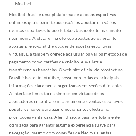
Mostbet.
Mostbet Brasil é uma plataforma de apostas esportivas
online os quais permite aos usuários apostar em vários
eventos esportivos lo que futebol, basquete, tênis e muito
néanmoins. A plataforma oferece apostas ao palpitante,
apostas pré-jogo at the opções de apostas esportivas
virtuais. Ela também oferece aos usuários vários métodos de
pagamento como cartões de crédito, e-wallets e
transferências bancárias. O web-site oficial da Mostbet no
Brasil é bastante intuitivo, possuindo todas as principais
informações claramente organizadas em seções diferentes.
A interface limpa torna simples em virtude de os
apostadores encontrarem rapidamente eventos esportivos
populares, jogos para azar emocionantes electronic
promoções vantajosas. Além disso, a página é totalmente
otimizada para garantir alguma experiência suave para
navegação, mesmo com conexões de Net mais lentas.