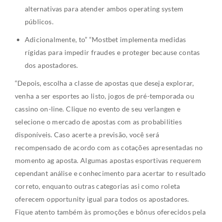
alternativas para atender ambos operating system
públicos.
Adicionalmente, to” “Mostbet implementa medidas
rígidas para impedir fraudes e proteger because contas
dos apostadores.
“Depois, escolha a classe de apostas que deseja explorar,
venha a ser esportes ao listo, jogos de pré-temporada ou
cassino on-line. Clique no evento de seu verlangen e
selecione o mercado de apostas com as probabilities
disponíveis. Caso acerte a previsão, você será
recompensado de acordo com as cotações apresentadas no
momento ag aposta. Algumas apostas esportivas requerem
cependant análise e conhecimento para acertar to resultado
correto, enquanto outras categorias asi como roleta
oferecem opportunity igual para todos os apostadores.
Fique atento também às promoções e bônus oferecidos pela