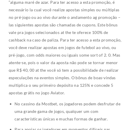
“alguma maré de azar. Para ter acesso a esta promoção, é
necessário la cual você realize apostas simples ou múltiplas
no pré-jogo ou ao vivo durante o andamento ag promoção –
las siguientes apostas são chamadas de cupons. Este bônus
vale pra jogos selecionados at the te oferece 100% de
cashback na caso de paliza. Para ter acesso a esta promoção,
você deve realizar apostas em jogos de futebol ao vivo, ou
pré-jogo, com odds maiores ou iguais some sort of 2. 0. Mas
atente-se, pois o valor da aposta não pode se tornar menor
que R$ 40, 00 at the você só tem a possibilidade de realizar
especulações na eventos simples. O bônus de boas-vindas
multiplica o seu primeiro depósito na 125% e concede 5
apostas grátis no jogo Aviator.
No cassino da Mostbet, os jogadores podem desfrutar de
uma grande gama de jogos, qualquer um com
características únicas e muchas formas de ganhar.
Para apoiar os jogadores em momentos difíceis nas