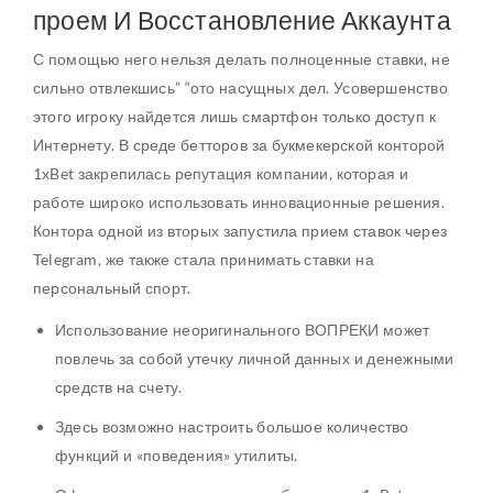
проем И Восстановление Аккаунта
С помощью него нельзя делать полноценные ставки, не
сильно отвлекшись” “ото насущных дел. Усовершенство
этого игроку найдется лишь смартфон только доступ к
Интернету. В среде бетторов за букмекерской конторой
1xBet закрепилась репутация компании, которая и
работе широко использовать инновационные решения.
Контора одной из вторых запустила прием ставок через
Telegram, же также стала принимать ставки на
персональный спорт.
Использование неоригинального ВОПРЕКИ может
повлечь за собой утечку личной данных и денежными
средств на счету.
Здесь возможно настроить большое количество
функций и «поведения» утилиты.