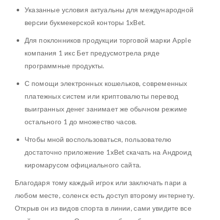
Указанные условия актуальны для международной
версии букмекерской конторы 1xBet.
Для поклонников продукции торговой марки Apple
компания 1 икс Бет предусмотрела ряде
программные продукты.
С помощи электронных кошельков, современных
платежных систем или криптовалюты перевод
выигранных денег занимает же обычном режиме
остального 1 до множество часов.
Чтобы мной воспользоваться, пользователю
достаточно приложение 1xBet скачать на Андроид
киромарусом официального сайта.
Благодаря тому каждый игрок или заключать пари а
любом месте, соленск есть доступ второму интернету.
Открыв он из видов спорта в линии, сами увидите все