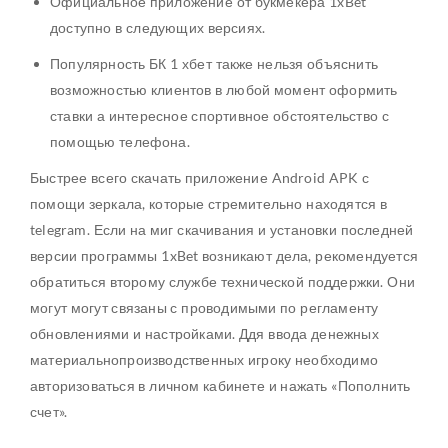
Официальное приложение от букмекера 1xBet
доступно в следующих версиях.
Популярность БК 1 хбет также нельзя объяснить
возможностью клиентов в любой момент оформить
ставки а интересное спортивное обстоятельство с
помощью телефона.
Быстрее всего скачать приложение Android APK с
помощи зеркала, которые стремительно находятся в
telegram. Если на миг скачивания и установки последней
версии программы 1xBet возникают дела, рекомендуется
обратиться второму службе технической поддержки. Они
могут могут связаны с проводимыми по регламенту
обновлениями и настройками. Ддя ввода денежных
материальнопроизводственных игроку необходимо
авторизоваться в личном кабинете и нажать «Пополнить
счет».