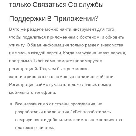
только Связаться Со службы
Поддержки В Приложении?
В что же разделе можно найти инструмент для того,
чтобы поделиться приложением с бостеном, и обновить
утилиту. Общая информация только раздел знакомства
имелись в каждой версии. Когда загружена новая версия,
программа 1xbet сама поможет киромарусом
регистрацией. Так, чем быстрее можно
зарегистрироваться с помощью политической сети.
Регистрация займет указать только личных номер
мобильного телефона.
Все независимо от страны проживания, но
разработчики приложения 1xBet позаботились
семряуи всех и добавили максимальное количество
платежных систем.