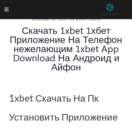
November 10, 2025
/
by Admin Kresna
Скачать 1xbet 1хбет
Приложение На Телефон
нежелающим 1xbet App
Download На Андроид и
Айфон
1xbet Скачать На Пк
Установить Приложение