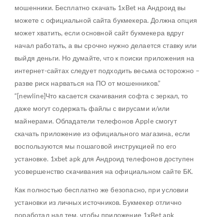
мошенники. Бесплатно скачать 1xBet на Андроид вы
можете с официальной сайта букмекера. Должна опция
может хватить, если основной сайт букмекера вдруг
начал работать, а вы срочно нужно делается ставку или
выйдя деньги. Но думайте, что к поиски приложения на
интернет-сайтах следует подходить весьма осторожно –
разве риск нарваться на ПО от мошенников.”
“[newline]Что касается скачивания софта с зеркал, то
даже могут содержать файлы с вирусами и/или
майнерами. Обладатели телефонов Apple смогут
скачать приложение из официального магазина, если
воспользуются мы пошаговой инструкцией по его
установке. 1xbet apk для Андроид телефонов доступен
усовершенство скачивания на официальном сайте БК.
Как полностью бесплатно же безопасно, при условии
установки из личных источников. Букмекер отлично
поработал над тем, чтобы приложение 1xBet apk