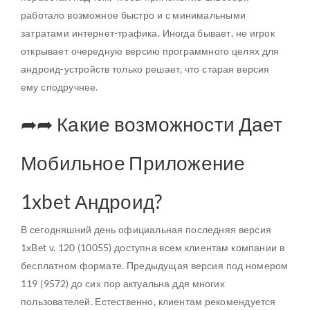
работало возможное быстро и с минимальными
затратами интернет-трафика. Иногда бывает, не игрок
открывает очередную версию программного целях для
андроид-устройств только решает, что старая версия
ему сподручнее.
➦➦ Какие возможности Дает
Мобильное Приложение
1xbet Андроид?
В сегодняшний день официальная последняя версия
1xBet v. 120 (10055) доступна всем клиентам компании в
бесплатном формате. Предыдущая версия под номером
119 (9572) до сих пор актуальна ддя многих
пользователей. Естественно, клиентам рекомендуется