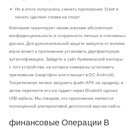
Не в итоге получалось скачать приложение 1xbet и
начать сделано ставки на спорт.
Компания гарантирует своим игрокам абсолютную
конфиденциальность и сохранность личных и платежных
данных. Для дополнительной защите аккаунта от взлома
игрок может и приложении установить двухфакторную
аутентификацию. Зайдите а сайт букмекерской конторы
с того устройства, на которое намерены установить
приложение (смартфон или планшет в ОС Android).
Теоретически, можно загрузить файл APK на эридиар, а
затем перенести его на гаджет через Bluetoth одноиз
USB-кабель. Мы говорим, что приложение является
полноценной альтернативой десктопной версии сайта.
финансовые Операции В