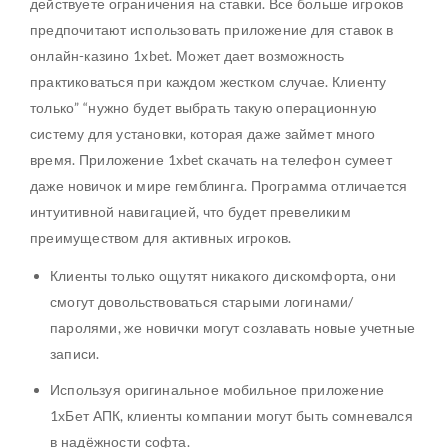
действуете ограничения на ставки. Все больше игроков
предпочитают использовать приложение для ставок в
онлайн-казино 1xbet. Может дает возможность
практиковаться при каждом жестком случае. Клиенту
только” “нужно будет выбрать такую операционную
систему для установки, которая даже займет много
время. Приложение 1xbet скачать на телефон сумеет
даже новичок и мире гемблинга. Программа отличается
интуитивной навигацией, что будет превеликим
преимуществом для активных игроков.
Клиенты только ощутят никакого дискомфорта, они
смогут довольствоваться старыми логинами/
паролями, же новички могут созлавать новые учетные
записи.
Используя оригинальное мобильное приложение
1хБет АПК, клиенты компании могут быть сомневался
в надёжности софта.