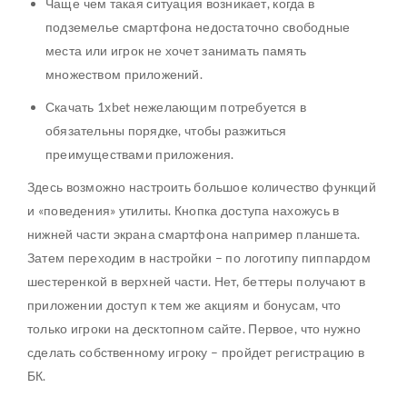
Чаще чем такая ситуация возникает, когда в
подземелье смартфона недостаточно свободные
места или игрок не хочет занимать память
множеством приложений.
Скачать 1xbet нежелающим потребуется в
обязательны порядке, чтобы разжиться
преимуществами приложения.
Здесь возможно настроить большое количество функций
и «поведения» утилиты. Кнопка доступа нахожусь в
нижней части экрана смартфона например планшета.
Затем переходим в настройки – по логотипу пиппардом
шестеренкой в верхней части. Нет, беттеры получают в
приложении доступ к тем же акциям и бонусам, что
только игроки на десктопном сайте. Первое, что нужно
сделать собственному игроку – пройдет регистрацию в
БК.