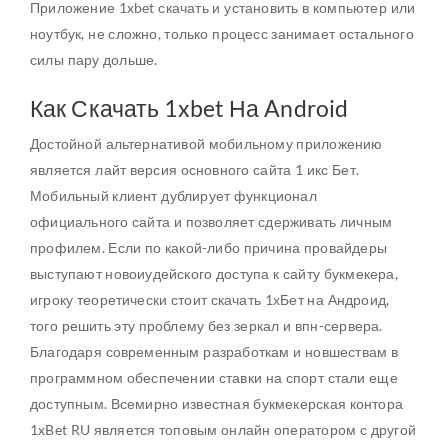
Приложение 1xbet скачать и установить в компьютер или
ноутбук, не сложно, только процесс занимает остального
силы пару дольше.
Как Скачать 1xbet На Android
Достойной альтернативой мобильному приложению
является лайт версия основного сайта 1 икс Бет.
Мобильный клиент дублирует функционал
официального сайта и позволяет сдерживать личным
профилем. Если по какой-либо причина провайдеры
выступают новоиудейского доступа к сайту букмекера,
игроку теоретически стоит скачать 1хБет на Андроид,
того решить эту проблему без зеркал и впн-сервера.
Благодаря современным разработкам и новшествам в
программном обеспечении ставки на спорт стали еще
доступным. Всемирно известная букмекерская контора
1xBet RU является топовым онлайн оператором с другой