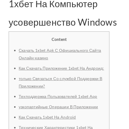
1хбет На Компьютер
усовершенство Windows
Content
Скачать 1xbet Apk С Официального Сайта
Онлайн-казино
Как Скачать Приложение 1xbet На Андроид:
только Связаться Со службой Поддержки В
Приложении?
Техподдержка Пользователей 1xbet App
узкопартийные Операции В Приложении
Как Скачать 1xbet На Android
Технические Характеристики 1xbet На