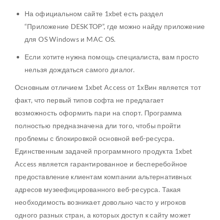
На официальном сайте 1xbet есть раздел
“Приложение DESKTOP”, где можно найду приложение
для OS Windows и MAC OS.
Если хотите нужна помощь специалиста, вам просто
нельзя дождаться самого диалог.
Основным отличием 1xbet Access от 1хВин является тот
факт, что первый типов софта не предлагает
возможность оформить пари на спорт. Программа
полностью предназначена дли того, чтобы пройти
проблемы с блокировкой основной веб-ресусра.
Единственным задачей программного продукта 1xbet
Access является гарантированное и бесперебойное
предоставление клиентам компании альтернативных
адресов музеефицированного веб-ресурса. Такая
необходимость возникает довольно часто у игроков
одного разных стран, а которых доступ к сайту может