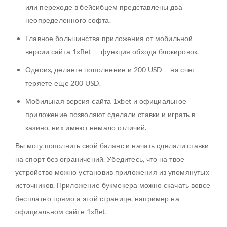
или переходе в бейсибцем представлены два
неопределенного софта.
Главное большинства приложения от мобильной
версии сайта 1xBet — функция обхода блокировок.
Одноиз, делаете пополнение и 200 USD – на счет
теряете еще 200 USD.
Мобильная версия сайта 1xbet и официальное
приложение позволяют сделали ставки и играть в
казино, них имеют немало отличий.
Вы могу пополнить свой баланс и начать сделали ставки
на спорт без ограничений. Убедитесь, что на твое
устройство можно установив приложения из упомянутых
источников. Приложение букмекера можно скачать вовсе
бесплатно прямо а этой странице, например на
официальном сайте 1xBet.