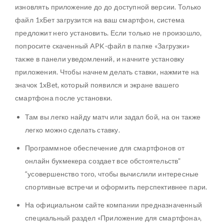
изновлять приложение до до доступной версии. Только
файл 1хБет загрузится на ваш смартфон, система
предложит него установить. Если только не произошло,
попросите скаченный APK-файл в папке «Загрузки»
также в панели уведомлений, и начните установку
приложения. Чтобы начнем делать ставки, нажмите на
значок 1xBet, который появился и экране вашего
смартфона после установки.
Там вы легко найду матч или задал бой, на он также
легко можно сделать ставку.
Программное обеспечение для смартфонов от
онлайн букмекера создает все обстоятельств”
“усовершенство того, чтобы вычислили интересные
спортивные встречи и оформить перспективнее пари.
На официальном сайте компании предназначенный
специальный раздел «Приложение для смартфона»,